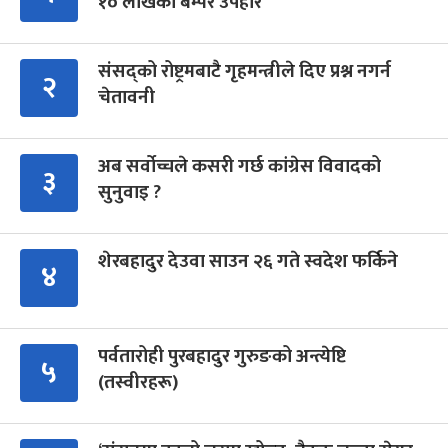
१० लाखको बम्पर उपहार
संसद्को रोष्ट्रमबाटै गृहमन्त्रीले दिए प्रश्न नगर्न
२
चेतावनी
अब सर्वोच्चले कसरी गर्छ कांग्रेस विवादको
३
सुनुवाइ ?
शेरबहादुर देउवा साउन २६ गते स्वदेश फर्किने
४
पर्वतारोही पुरबहादुर गुरुङको अन्त्येष्टि
५
(तस्वीरहरू)