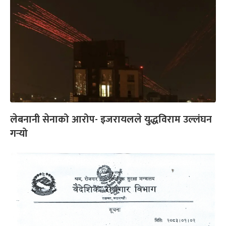
लेबनानी सेनाको आरोप- इजरायलले युद्धविराम उल्लंघन
गर्‍यो