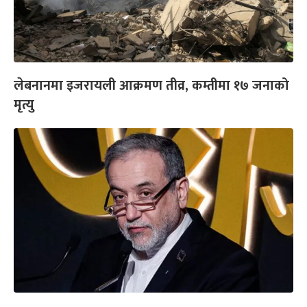
लेबनानमा इजरायली आक्रमण तीव्र, कम्तीमा १७ जनाको
मृत्यु