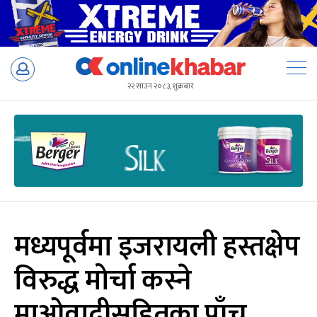
Skip
to
२२ साउन २०८३, शुक्रबार
content
मध्यपूर्वमा इजरायली हस्तक्षेप
विरुद्ध मोर्चा कस्ने
माओवादीसहितका पाँच