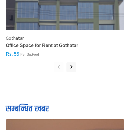
Gothatar
S
Office Space for Rent at Gothatar
H
Rs. 55
R
Per Sq.Feet
‹
›
सम्बन्धित खबर