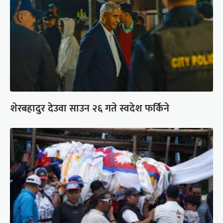
शेरबहादुर देउवा साउन २६ गते स्वदेश फर्किने