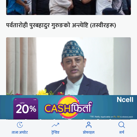
पर्वतारोही पुरबहादुर गुरुङको अन्त्येष्टि (तस्वीरहरू)
‘संसद्‍मा कालो चस्मा खोल्नू, बैठक चल्दा सेयर कारोबार
नगर्नू’
ताजा अपडेट
ट्रेन्डिङ
प्रोफाइल
सर्च