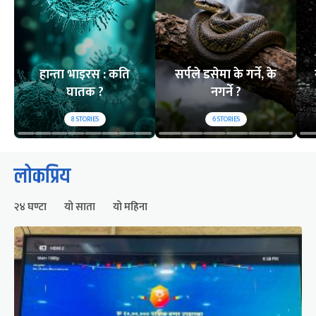
हान्ता भाइरस : कति
सर्पले डसेमा के गर्ने, के
घातक ?
नगर्ने ?
8
STORIES
6
STORIES
लोकप्रिय
२४ घण्टा
यो साता
यो महिना