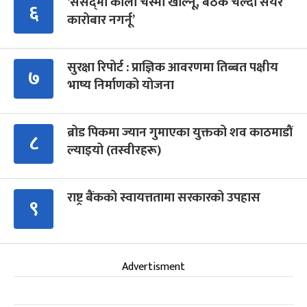
‘संसद्‍मा कालो चस्मा खोल्नू, बैठक चल्दा सेयर
६
कारोबार नगर्नू’
सुरक्षा रिपोर्ट : प्राज्ञिक आवरणमा तिब्बत पक्षीय
७
भाष्य निर्माणको योजना
ब्रोड पिकमा ज्यान गुमाएका युक्तको शव काठमाडौं
८
ल्याइयो (तस्वीरहरू)
राष्ट्र बैंकको स्वायत्ततामा सरकारको उपहास
९
Advertisment