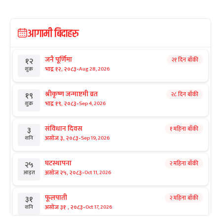
आगामी बिदाहरु
जनै पूर्णिमा
२१ दिन बाँकी
१२
-
भाद्र १२, २०८३
Aug 28, 2026
शुक्र
श्रीकृष्ण जन्माष्टमी व्रत
२८ दिन बाँकी
१९
-
भाद्र १९, २०८३
Sep 4, 2026
शुक्र
संविधान दिवस
१ महिना बाँकी
३
-
असोज ३, २०८३
Sep 19, 2026
शनि
घटस्थापना
२ महिना बाँकी
२५
-
असोज २५, २०८३
Oct 11, 2026
आइत
फूलपाती
२ महिना बाँकी
३१
-
असोज ३१ , २०८३
Oct 17, 2026
शनि