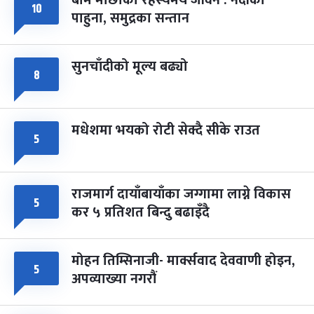
फागुपूर्णिमा
१०
७ महिना बाँकी
८
पाहुना, समुद्रका सन्तान
-
चैत्र ८, २०८३
Mar 22, 2027
सोम
सुनचाँदीको मूल्य बढ्यो
८
मधेशमा भयको रोटी सेक्दै सीके राउत
५
राजमार्ग दायाँबायाँका जग्गामा लाग्ने विकास
५
कर ५ प्रतिशत बिन्दु बढाइँदै
मोहन तिम्सिनाजी- मार्क्सवाद देववाणी होइन,
५
अपव्याख्या नगरौं