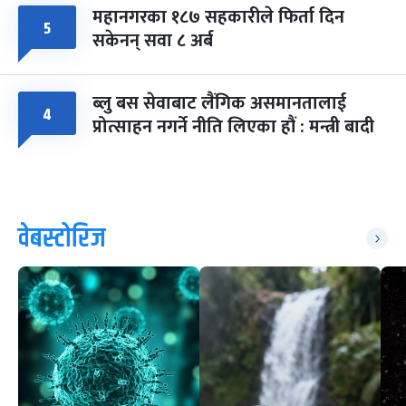
महानगरका १८७ सहकारीले फिर्ता दिन
५
सकेनन् सवा ८ अर्ब
ब्लु बस सेवाबाट लैंगिक असमानतालाई
४
प्रोत्साहन नगर्ने नीति लिएका हौं : मन्त्री बादी
वेबस्टोरिज