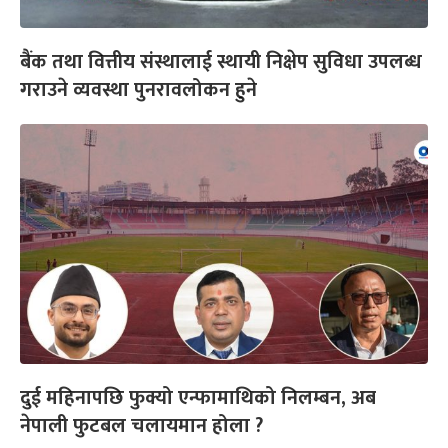
बैंक तथा वित्तीय संस्थालाई स्थायी निक्षेप सुविधा उपलब्ध
गराउने व्यवस्था पुनरावलोकन हुने
दुई महिनापछि फुक्यो एन्फामाथिको निलम्बन, अब
नेपाली फुटबल चलायमान होला ?