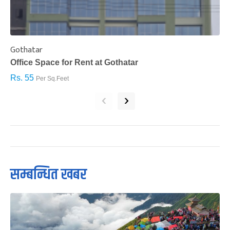
Gothatar
S
Office Space for Rent at Gothatar
H
Rs. 55
R
Per Sq.Feet
‹
›
सम्बन्धित खबर