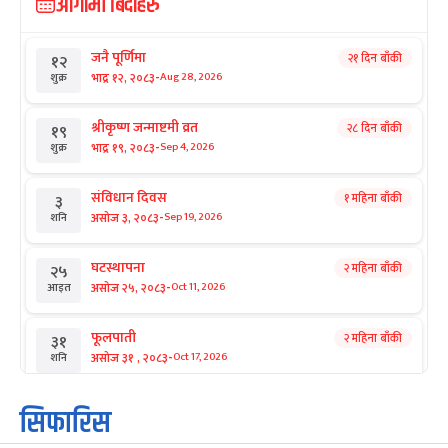
आगामी बिदाहरु
जनै पूर्णिमा
२१ दिन बाँकी
१२
-
भाद्र १२, २०८३
Aug 28, 2026
शुक्र
श्रीकृष्ण जन्माष्टमी व्रत
२८ दिन बाँकी
१९
-
भाद्र १९, २०८३
Sep 4, 2026
शुक्र
संविधान दिवस
१ महिना बाँकी
३
-
असोज ३, २०८३
Sep 19, 2026
शनि
घटस्थापना
२ महिना बाँकी
२५
-
असोज २५, २०८३
Oct 11, 2026
आइत
फूलपाती
२ महिना बाँकी
३१
-
असोज ३१ , २०८३
Oct 17, 2026
शनि
कार्तिक सङ्क्रान्ति
२ महिना बाँकी
१
सिफारिस
-
कार्तिक १, २०८३
Oct 18, 2026
आइत