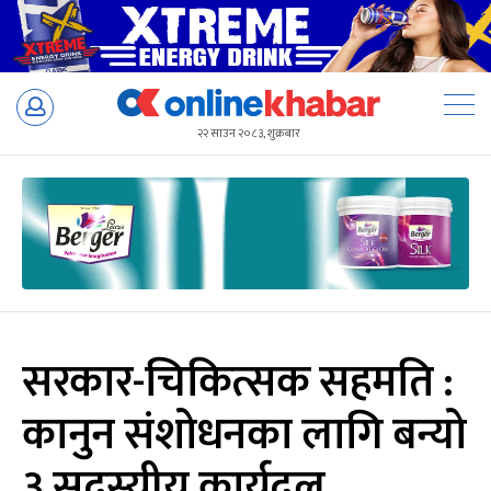
Skip
to
२२ साउन २०८३, शुक्रबार
content
सरकार-चिकित्सक सहमति :
कानुन संशोधनका लागि बन्यो
३ सदस्यीय कार्यदल