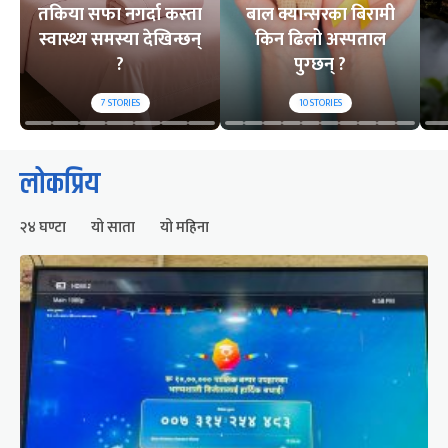
तकिया सफा नगर्दा कस्ता
बाल क्यान्सरका बिरामी
स्वास्थ्य समस्या देखिन्छन्
किन ढिलो अस्पताल
?
पुग्छन् ?
7
STORIES
10
STORIES
लोकप्रिय
२४ घण्टा
यो साता
यो महिना