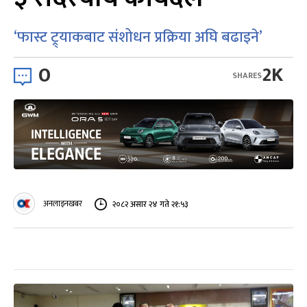
‘फास्ट ट्र्याकबाट संशोधन प्रक्रिया अघि बढाइने’
0
2K
SHARES
अनलाइनखबर
२०८२ असार २४ गते २१:५३