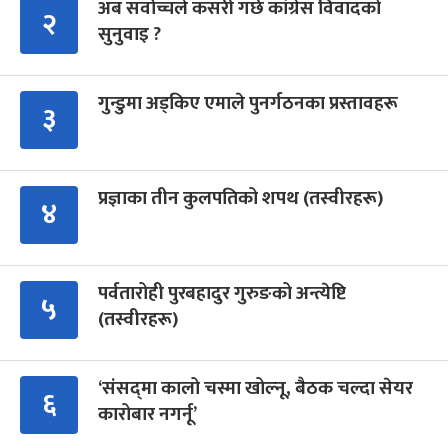
अब सर्वोच्चले कसरी गर्छ कांग्रेस विवादको
२
सुनुवाइ ?
गुन्डुमा अड्किए एमाले पुनर्गठनका प्रस्तावहरू
३
प्रज्ञाका तीन कुलपतिको शपथ (तस्वीरहरू)
४
पर्वतारोही पुरबहादुर गुरुङको अन्त्येष्टि
५
(तस्वीरहरू)
‘संसद्‍मा कालो चस्मा खोल्नू, बैठक चल्दा सेयर
६
कारोबार नगर्नू’