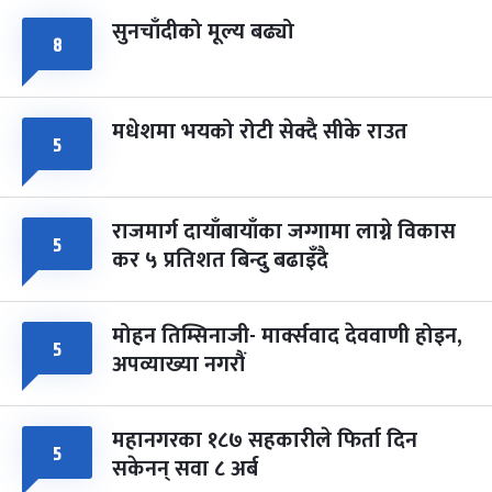
सुनचाँदीको मूल्य बढ्यो
८
मधेशमा भयको रोटी सेक्दै सीके राउत
५
राजमार्ग दायाँबायाँका जग्गामा लाग्ने विकास
५
कर ५ प्रतिशत बिन्दु बढाइँदै
मोहन तिम्सिनाजी- मार्क्सवाद देववाणी होइन,
५
अपव्याख्या नगरौं
महानगरका १८७ सहकारीले फिर्ता दिन
५
सकेनन् सवा ८ अर्ब