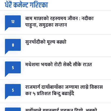
धेरै कमेन्ट गरिएका
पूर्णिमा व्रत
७ महिना बाँकी
७
-
चैत्र ७, २०८३
Mar 21, 2027
आइत
बाम माछाको रहस्यमय जीवन : नदीका
फागुपूर्णिमा
७ महिना बाँकी
८
१२
पाहुना, समुद्रका सन्तान
-
चैत्र ८, २०८३
Mar 22, 2027
सोम
सुनचाँदीको मूल्य बढ्यो
८
मधेशमा भयको रोटी सेक्दै सीके राउत
५
राजमार्ग दायाँबायाँका जग्गामा लाग्ने विकास
५
कर ५ प्रतिशत बिन्दु बढाइँदै
सर्वोच्चले गगनलाई चड्कन दियो, अबको