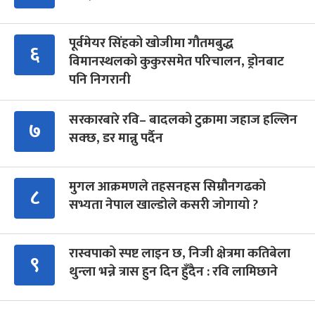
पूर्वमेयर सिंहको खोजीमा गौतमबुद्ध
६
विमानस्थलको कुकुरसमेत परिचालन, ड्रोनबाट
पनि निगरानी
सरकारबारे रवि– बादलको टुक्रामा जहाज हल्लिन
७
सक्छ, डर मान्नु पर्दैन
मुगल आक्रमणले तहसनहस सिम्रौनगढको
८
सभ्यता नेपाल खाल्डोले कसरी जोगायो ?
रास्वपाको स्पष्ट लाइन छ, निजी क्षेत्रमा कतिबेला
९
थुन्ला भन्ने त्रास हुन दिन हुँदैन : रवि लामिछाने