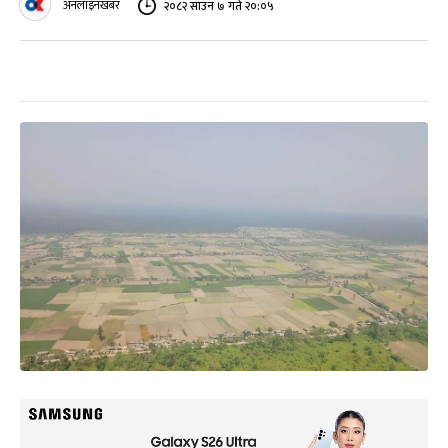
अनलाइनखबर
२०८२ साउन ७ गते २०:०५