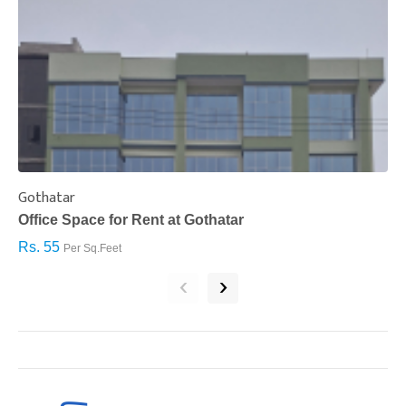
Gothatar
S
Office Space for Rent at Gothatar
H
Rs. 55
R
Per Sq.Feet
‹
›