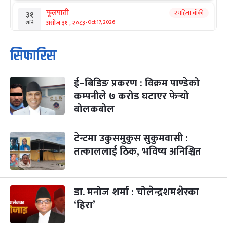
फूलपाती
२ महिना बाँकी
३१
-
असोज ३१ , २०८३
Oct 17, 2026
शनि
कार्तिक सङ्क्रान्ति
२ महिना बाँकी
१
सिफारिस
-
कार्तिक १, २०८३
Oct 18, 2026
आइत
ई–बिडिङ प्रकरण : विक्रम पाण्डेको
महानवमी
२ महिना बाँकी
३
-
कम्पनीले ७ करोड घटाएर फेर्‍यो
कार्तिक ३, २०८३
Oct 20, 2026
मंगल
बोलकबोल
विजयादशमी
२ महिना बाँकी
४
-
कार्तिक ४, २०८३
Oct 21, 2026
बुध
टेन्टमा उकुसमुकुस सुकुमवासी :
तत्काललाई ठिक, भविष्य अनिश्चित
पापा‌ङ्कुशा एकादशी व्रत
२ महिना बाँकी
५
-
कार्तिक ५, २०८३
Oct 22, 2026
बिहि
डा. मनोज शर्मा : चोलेन्द्रशमशेरका
कुकुर तिहार
३ महिना बाँकी
२२
-
कार्तिक २२, २०८३
Nov 8, 2026
आइत
‘हिरा’
गाई पूजा
३ महिना बाँकी