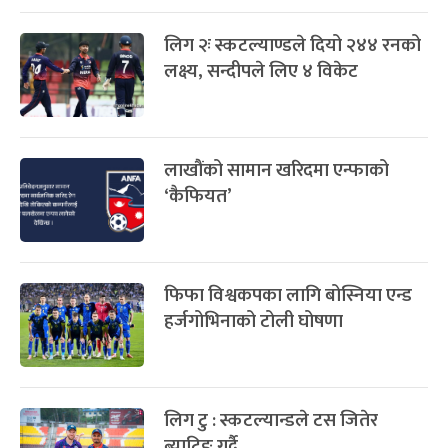
लिग २ः स्कटल्याण्डले दियो २४४ रनको
लक्ष्य, सन्दीपले लिए ४ विकेट
लाखौंको सामान खरिदमा एन्फाको
‘कैफियत’
फिफा विश्वकपका लागि बोस्निया एन्ड
हर्जगोभिनाको टोली घोषणा
लिग टु : स्कटल्यान्डले टस जितेर
ब्याटिङ गर्दै