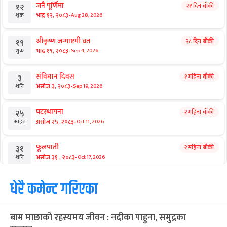
जनै पूर्णिमा
२१ दिन बाँकी
१२
-
भाद्र १२, २०८३
Aug 28, 2026
शुक्र
श्रीकृष्ण जन्माष्टमी व्रत
२८ दिन बाँकी
१९
-
भाद्र १९, २०८३
Sep 4, 2026
शुक्र
संविधान दिवस
१ महिना बाँकी
३
-
असोज ३, २०८३
Sep 19, 2026
शनि
घटस्थापना
२ महिना बाँकी
२५
-
असोज २५, २०८३
Oct 11, 2026
आइत
फूलपाती
२ महिना बाँकी
३१
-
असोज ३१ , २०८३
Oct 17, 2026
शनि
कार्तिक सङ्क्रान्ति
धेरै कमेन्ट गरिएका
२ महिना बाँकी
१
-
कार्तिक १, २०८३
Oct 18, 2026
आइत
बाम माछाको रहस्यमय जीवन : नदीका पाहुना, समुद्रका
महानवमी
२ महिना बाँकी
३