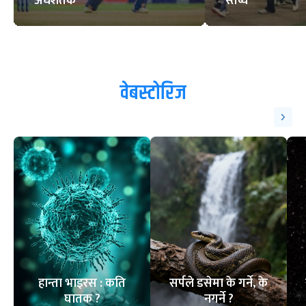
अर्धशतक
स्तब्ध
वेबस्टोरिज
हान्ता भाइरस : कति
सर्पले डसेमा के गर्ने, के
घातक ?
नगर्ने ?