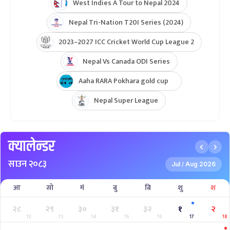
West Indies A Tour to Nepal 2024
Nepal Tri-Nation T20I Series (2024)
2023–2027 ICC Cricket World Cup League 2
Nepal Vs Canada ODI Series
Aaha RARA Pokhara gold cup
Nepal Super League
क्यालेन्डर
साउन २०८३
Jul
Aug 2026
/
आ
सो
मं
बु
बि
शु
श
२८
२९
३०
३१
३२
१
२
12
13
14
15
16
17
18