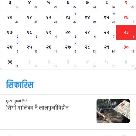
३
४
५
६
७
८
९
19
20
21
22
23
24
25
१०
११
१२
१३
१४
१५
१६
26
27
28
29
30
31
1
१७
१८
१९
२०
२१
२२
२३
2
3
4
5
6
7
8
२४
२५
२६
२७
२८
२९
३०
9
10
11
12
13
14
15
३१
१
२
३
४
५
६
16
17
18
19
20
21
22
सिफारिस
छुटाउनुभयो कि?
सिंगो पालिका नै लालपुर्जाविहीन