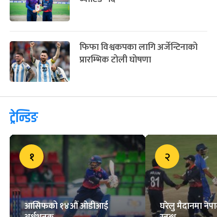
फिफा विश्वकपका लागि अर्जेन्टिनाको
प्रारम्भिक टोली घोषणा
ट्रेन्डिङ
१
२
आसिफको १४औं ओडीआई
घरेलु मैदानमा नेप