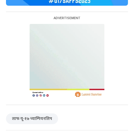
साफ यू-१७ च्याम्पियनसिप