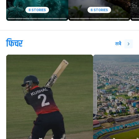
8
STORIES
6
STORIES
फिचर
सबै