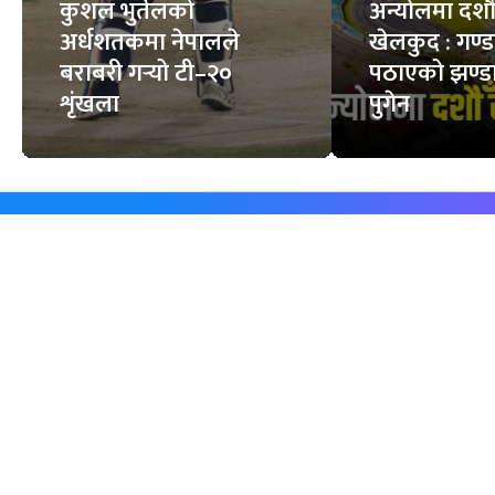
कुशल भुर्तेलको
अन्योलमा दशौँ र
अर्धशतकमा नेपालले
खेलकुद : गण्
बराबरी गर्‍यो टी–२०
पठाएको झण्डा
शृंखला
पुगेन
समाचार
विजनेस
समाज
बजार
विचार/ब्लग
पर्यटन
साहित्य
रोजगार
अन्तर्वार्ता
बैँक / वित्त
खेलकुद़़
अटो
जीवनशैली/स्वास्थ्य
सूचना-प्रविधि
प्रवास