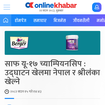
२२ साउन २०८३, शुक्रबार
होमपेज
समाचार
बिजनेस
जीवनशैली
मनोर
साफ यू-१७ च्याम्पियनसिप :
उद्घाटन खेलमा नेपाल र श्रीलंका
खेल्ने
२०८२ साउन १५ गते १४:४३