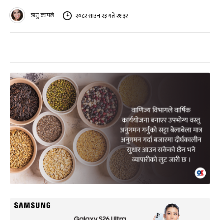
ऋतु काफ्ले
२०८२ साउन २३ गते २१:३२