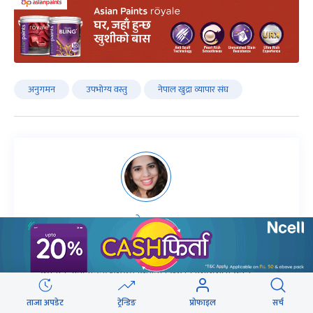
अनुगमन
उपभोग्य वस्तु
नेपाल खुद्रा व्यापार संघ
लेखक
ऋतु काफ्ले
काफ्ले अनलाइनखबरकाे बिजनेस ब्युराे संवाददाता हुन् ।
लेखकको सबै आर्टिकल
ताजा अपडेट
ट्रेन्डिङ
प्रोफाइल
सर्च