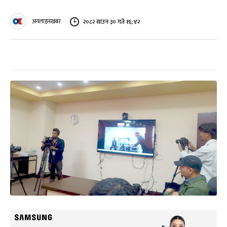
अनलाइनखबर
२०८२ साउन ३० गते १६:४२