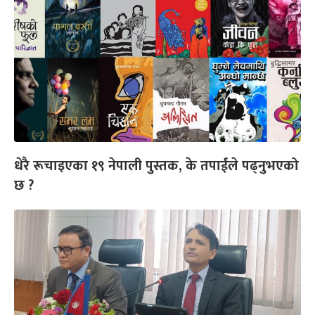
धेरै रूचाइएका १९ नेपाली पुस्तक, के तपाईंले पढ्नुभएको
छ ?