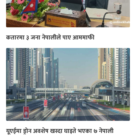
कतारमा ३ जना नेपालीले पाए आममाफी
यूएईमा ड्रोन अवशेष खस्दा घाइते भएका ७ नेपाली