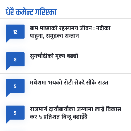
धेरै कमेन्ट गरिएका
पूर्णिमा व्रत
७ महिना बाँकी
७
-
चैत्र ७, २०८३
Mar 21, 2027
आइत
बाम माछाको रहस्यमय जीवन : नदीका
फागुपूर्णिमा
१२
७ महिना बाँकी
८
पाहुना, समुद्रका सन्तान
-
चैत्र ८, २०८३
Mar 22, 2027
सोम
सुनचाँदीको मूल्य बढ्यो
८
मधेशमा भयको रोटी सेक्दै सीके राउत
५
राजमार्ग दायाँबायाँका जग्गामा लाग्ने विकास
५
कर ५ प्रतिशत बिन्दु बढाइँदै