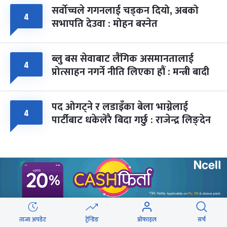
सर्वोच्चले गगनलाई चड्कन दियो, अबको
४
सभापति देउवा : मोहन बस्नेत
ब्लु बस सेवाबाट लैंगिक असमानतालाई
४
प्रोत्साहन नगर्ने नीति लिएका हौं : मन्त्री बादी
पद ओगट्ने र लडाइँका बेला भाग्नेलाई
४
पार्टीबाट धकेलेरै बिदा गर्छु : राजेन्द्र लिङ्देन
वेबस्टोरिज
ताजा अपडेट
ट्रेन्डिङ
प्रोफाइल
सर्च