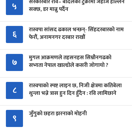
सरकारबारे रवि– बादलको टुक्रामा जहाज हल्लिन
५
सक्छ, डर मान्नु पर्दैन
रास्वपा सांसद ढकाल भन्छन्- सिंहदरबारको नाम
६
फेरौं, अनामनगर दरबार राखौं
मुगल आक्रमणले तहसनहस सिम्रौनगढको
७
सभ्यता नेपाल खाल्डोले कसरी जोगायो ?
रास्वपाको स्पष्ट लाइन छ, निजी क्षेत्रमा कतिबेला
८
थुन्ला भन्ने त्रास हुन दिन हुँदैन : रवि लामिछाने
जुँगुको छहरा झरनाको मोहनी
९