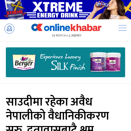
Skip
to
२४ साउन २०८३, आइतबार
content
साउदीमा रहेका अवैध
नेपालीको वैधानिकीकरण
सुरु, दूतावासबाटै श्रम