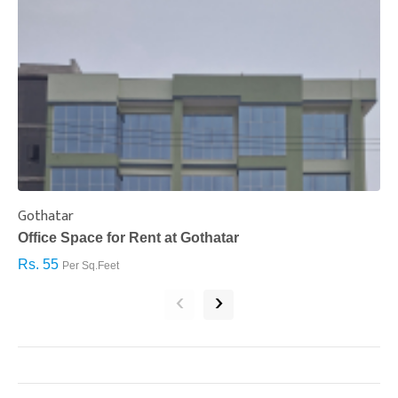
Gothatar
S
Office Space for Rent at Gothatar
H
Rs. 55
R
Per Sq.Feet
‹
›