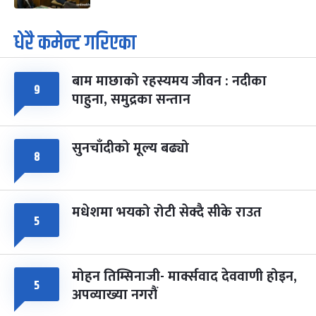
धेरै कमेन्ट गरिएका
बाम माछाको रहस्यमय जीवन : नदीका
९
पाहुना, समुद्रका सन्तान
सुनचाँदीको मूल्य बढ्यो
८
मधेशमा भयको रोटी सेक्दै सीके राउत
५
मोहन तिम्सिनाजी- मार्क्सवाद देववाणी होइन,
५
अपव्याख्या नगरौं