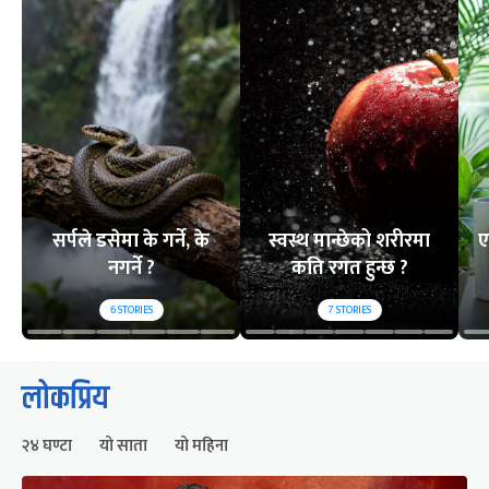
सर्पले डसेमा के गर्ने, के
स्वस्थ मान्छेको शरीरमा
ए
नगर्ने ?
कति रगत हुन्छ ?
6
STORIES
7
STORIES
लोकप्रिय
२४ घण्टा
यो साता
यो महिना