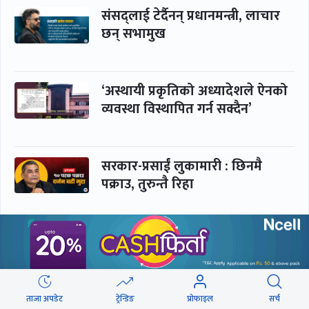
संसद्लाई टेर्दैनन् प्रधानमन्त्री, लाचार
छन् सभामुख
‘अस्थायी प्रकृतिको अध्यादेशले ऐनको
व्यवस्था विस्थापित गर्न सक्दैन’
सरकार-प्रसाईं लुकामारी : छिनमै
पक्राउ, तुरुन्तै रिहा
‘कामचलाउ’ नेतृत्वले थलियो स्वास्थ्य
क्षेत्र
ताजा अपडेट
ट्रेन्डिङ
प्रोफाइल
सर्च