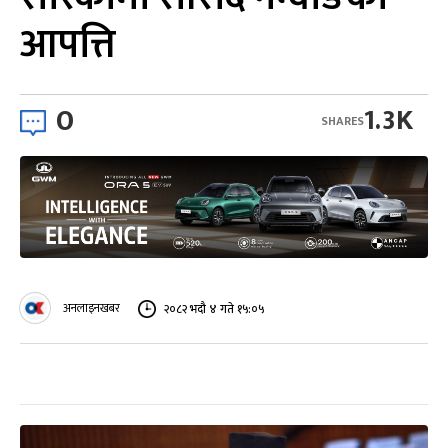
आपत्ति
0
1.3K
SHARES
अनलाइनखबर
२०८२ भदौ ४ गते १५:०५