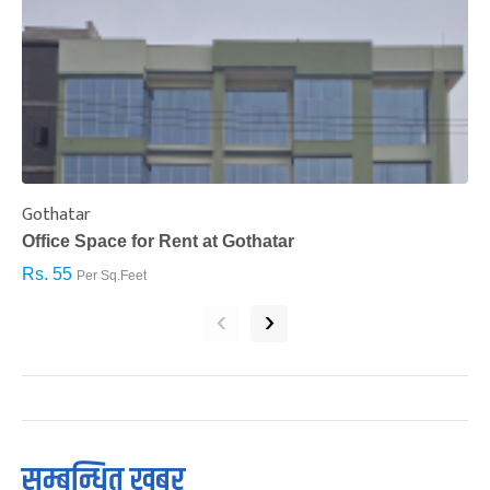
Gothatar
S
Office Space for Rent at Gothatar
H
Rs. 55
R
Per Sq.Feet
‹
›
सम्बन्धित खबर