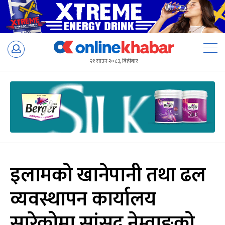
Skip
to
२१ साउन २०८३, बिहीबार
content
इलामको खानेपानी तथा ढल
व्यवस्थापन कार्यालय
सारेकोमा सांसद नेम्वाङको