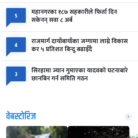
महानगरका १८७ सहकारीले फिर्ता दिन
५
सकेनन् सवा ८ अर्ब
राजमार्ग दायाँबायाँका जग्गामा लाग्ने विकास
४
कर ५ प्रतिशत बिन्दु बढाइँदै
सिरहामा ज्यान गुमाएका यादवको घटनाबारे
३
छानबिन गर्न समिति गठन
वेबस्टोरिज