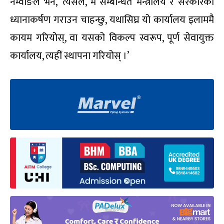
नेम्वाङले भने, ‘त्यसैले, म सम्बन्धित मन्त्रालय र सरकारको
ध्यानाकर्षण गराउन चाहन्छु, यथासिघ्र यो कार्यालय इलाममै
कायम गरियोस्, वा यसको विकल्प स्वरूप, पूर्ण सेवायुक्त
कार्यालय, त्यहीं स्थापना गरियोस् ।’