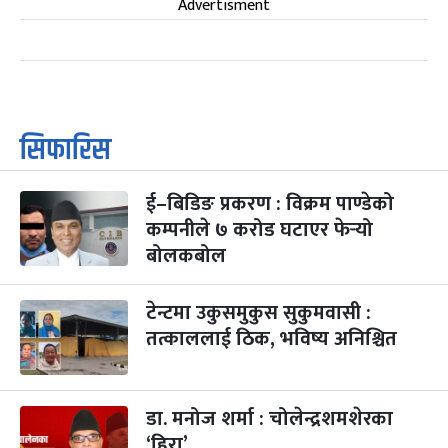
Advertisment
सिफारिस
ई–बिडिङ प्रकरण : विक्रम पाण्डेको
कम्पनीले ७ करोड घटाएर फेर्‍यो
बोलकबोल
टेन्टमा उकुसमुकुस सुकुमवासी :
तत्काललाई ठिक, भविष्य अनिश्चित
डा. मनोज शर्मा : चोलेन्द्रशमशेरका
‘हिरा’