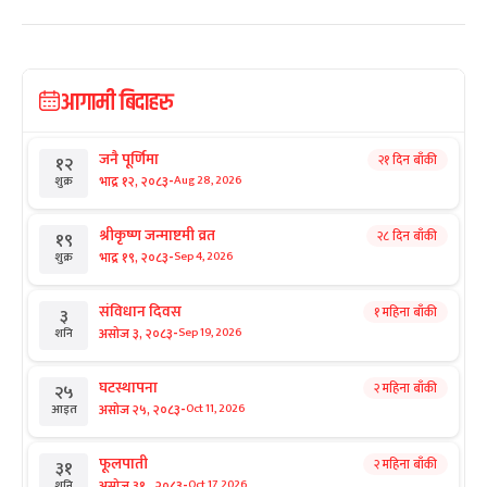
आगामी बिदाहरु
जनै पूर्णिमा
२१ दिन बाँकी
१२
-
भाद्र १२, २०८३
Aug 28, 2026
शुक्र
श्रीकृष्ण जन्माष्टमी व्रत
२८ दिन बाँकी
१९
-
भाद्र १९, २०८३
Sep 4, 2026
शुक्र
संविधान दिवस
१ महिना बाँकी
३
-
असोज ३, २०८३
Sep 19, 2026
शनि
घटस्थापना
२ महिना बाँकी
२५
-
असोज २५, २०८३
Oct 11, 2026
आइत
फूलपाती
२ महिना बाँकी
३१
-
असोज ३१ , २०८३
Oct 17, 2026
शनि