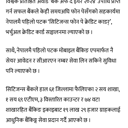
विश्वकै प्रतिष्ठित अवार्ड ‘बैंक अफ द इयर २०२४’ उपाधि प्राप्त
गर्न सफल बैंकले केही समयअघि फोन पेसँगको सहकार्यमा
नेपालमै पहिलो पटक ‘सिटिजन्स फोन पे क्रेडिट काडर्’,
भर्चुअल क्रेडिट कार्ड सञ्चालनमा ल्याएको छ ।
साथै, नेपालमै पहिलो पटक मोबाइल बैंकिङ एपमार्फत नै
सेयर आवेदन र सीआरएन नम्बर सेवा लिन सकिने सुविधा
पनि ल्याएको छ ।
सिटिजन्स बैंकले हाल ६१ जिल्लामा फैलिएका २ सय शाखा,
१ सय ६९ एटीएम, ३ विस्तारित काउन्टर र ७४ वटा
शाखारहित बैंकिङ इकाइबाट १९ लाख २९ हजार ग्राहकलाई
आधुनिक बैंकिङ्ग सेवा प्रदान गर्दै आएको छ ।