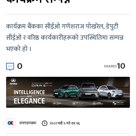
कार्यक्रम बैंकका सीईओ गणेशराज पोखरेल, डेपुटी
सीईओ र वरिष्ठ कार्यकारीहरूको उपस्थितिमा सम्पन्न
भएको हो ।
0
10
SHARES
अनलाइनखबर
२०८२ भदौ ५ गते १४:५६