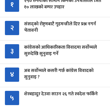
२५० रुपैयाँको सामान किनेका उपभोक्ताले जिते
१
१० लाखको बम्पर उपहार
संसद्को रोष्ट्रमबाटै गृहमन्त्रीले दिए प्रश्न नगर्न
२
चेतावनी
कांग्रेसको आधिकारिकता विवादमा सर्वोच्चले
३
सुरुदेखि सुनुवाइ गर्ने
अब सर्वोच्चले कसरी गर्छ कांग्रेस विवादको
४
सुनुवाइ ?
शेरबहादुर देउवा साउन २६ गते स्वदेश फर्किने
५