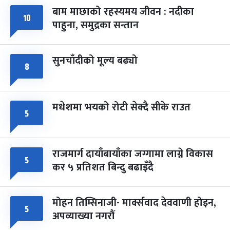
बाम माछाको रहस्यमय जीवन : नदीका
१०
फागुपूर्णिमा
७ महिना बाँकी
८
पाहुना, समुद्रका सन्तान
-
चैत्र ८, २०८३
Mar 22, 2027
सोम
सुनचाँदीको मूल्य बढ्यो
८
मधेशमा भयको रोटी सेक्दै सीके राउत
५
राजमार्ग दायाँबायाँका जग्गामा लाग्ने विकास
५
कर ५ प्रतिशत बिन्दु बढाइँदै
मोहन तिम्सिनाजी- मार्क्सवाद देववाणी होइन,
५
अपव्याख्या नगरौं