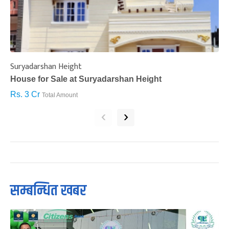
Suryadarshan Height
L
House for Sale at Suryadarshan Height
H
Rs. 3 Cr
R
Total Amount
‹
›
सम्बन्धित खबर