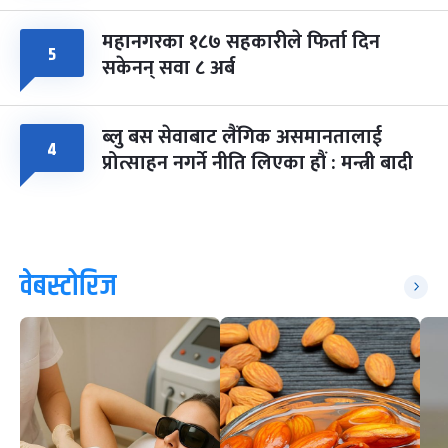
महानगरका १८७ सहकारीले फिर्ता दिन
५
सकेनन् सवा ८ अर्ब
ब्लु बस सेवाबाट लैंगिक असमानतालाई
४
प्रोत्साहन नगर्ने नीति लिएका हौं : मन्त्री बादी
वेबस्टोरिज