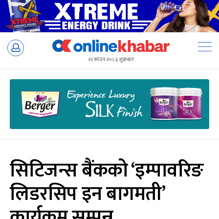
Skip
to
२२ साउन २०८३, शुक्रबार
content
सिटिजन्स बैंकको ‘इम्पावरिङ
लिडरसिप इन बागमती’
कार्यक्रम सम्पन्न