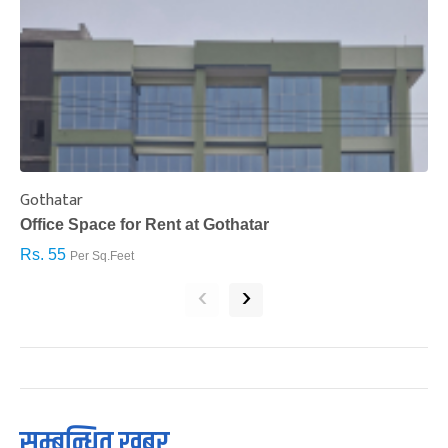
Gothatar
S
Office Space for Rent at Gothatar
H
Rs. 55
R
Per Sq.Feet
‹
›
सम्बन्धित खबर