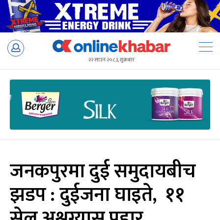
Skip
to
२२ साउन २०८३, शुक्रबार
content
जनकपुरमा दुई समुदायबीच
झडप : दुईजना घाइते, ११
सेल अश्रुग्यास प्रहार