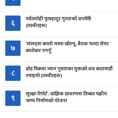
पर्वतारोही पुरबहादुर गुरुङको अन्त्येष्टि
६
(तस्वीरहरू)
‘संसद्‍मा कालो चस्मा खोल्नू, बैठक चल्दा सेयर
७
कारोबार नगर्नू’
ब्रोड पिकमा ज्यान गुमाएका युक्तको शव काठमाडौं
८
ल्याइयो (तस्वीरहरू)
सुरक्षा रिपोर्ट : प्राज्ञिक आवरणमा तिब्बत पक्षीय
९
भाष्य निर्माणको योजना