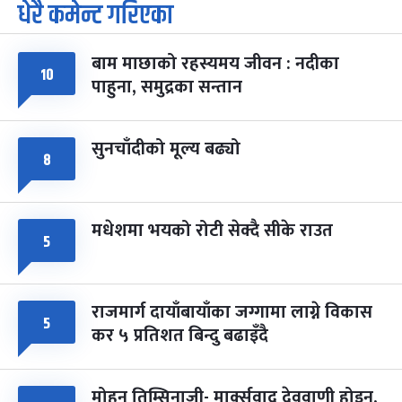
धेरै कमेन्ट गरिएका
पूर्णिमा व्रत
७ महिना बाँकी
७
-
चैत्र ७, २०८३
Mar 21, 2027
आइत
बाम माछाको रहस्यमय जीवन : नदीका
फागुपूर्णिमा
७ महिना बाँकी
८
१०
पाहुना, समुद्रका सन्तान
-
चैत्र ८, २०८३
Mar 22, 2027
सोम
सुनचाँदीको मूल्य बढ्यो
८
मधेशमा भयको रोटी सेक्दै सीके राउत
५
राजमार्ग दायाँबायाँका जग्गामा लाग्ने विकास
५
कर ५ प्रतिशत बिन्दु बढाइँदै
मोहन तिम्सिनाजी- मार्क्सवाद देववाणी होइन,