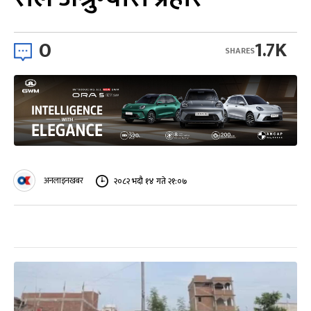
0
1.7K
SHARES
अनलाइनखबर
२०८२ भदौ १४ गते २१:०७