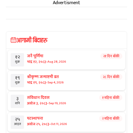
Advertisment
आगामी बिदाहरु
जनै पूर्णिमा
२१ दिन बाँकी
१२
-
भाद्र १२, २०८३
Aug 28, 2026
शुक्र
श्रीकृष्ण जन्माष्टमी व्रत
२८ दिन बाँकी
१९
-
भाद्र १९, २०८३
Sep 4, 2026
शुक्र
संविधान दिवस
१ महिना बाँकी
३
-
असोज ३, २०८३
Sep 19, 2026
शनि
घटस्थापना
२ महिना बाँकी
२५
-
असोज २५, २०८३
Oct 11, 2026
आइत