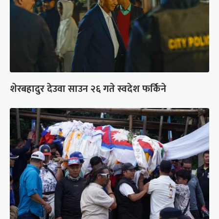
शेरबहादुर देउवा साउन २६ गते स्वदेश फर्किने