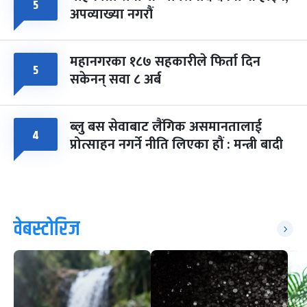
५
अपव्याख्या नगरौं
महानगरका १८७ सहकारीले फिर्ता दिन
५
सकेनन् सवा ८ अर्ब
ब्लु बस सेवाबाट लैंगिक असमानतालाई
४
प्रोत्साहन नगर्ने नीति लिएका हौं : मन्त्री बादी
वेबस्टोरिज