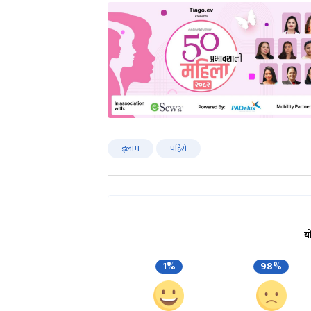
इलाम
पहिरो
य
1%
98%