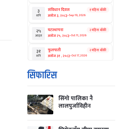
संविधान दिवस
१ महिना बाँकी
३
-
असोज ३, २०८३
Sep 19, 2026
शनि
घटस्थापना
२ महिना बाँकी
२५
-
असोज २५, २०८३
Oct 11, 2026
आइत
फूलपाती
२ महिना बाँकी
३१
-
असोज ३१ , २०८३
Oct 17, 2026
शनि
कार्तिक सङ्क्रान्ति
२ महिना बाँकी
१
सिफारिस
-
कार्तिक १, २०८३
Oct 18, 2026
आइत
महानवमी
२ महिना बाँकी
३
-
कार्तिक ३, २०८३
Oct 20, 2026
मंगल
सिंगो पालिका नै
लालपुर्जाविहीन
विजयादशमी
२ महिना बाँकी
४
-
कार्तिक ४, २०८३
Oct 21, 2026
बुध