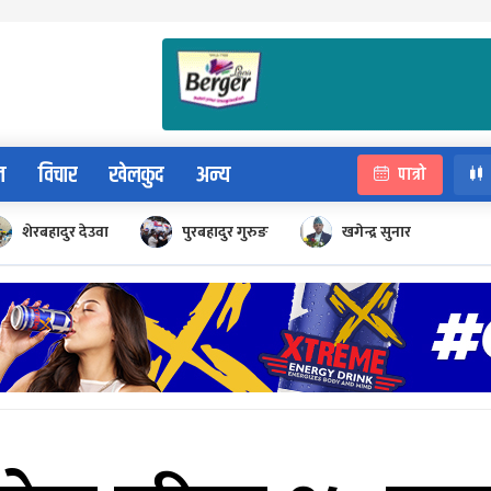
न
विचार
खेलकुद
अन्य
पात्रो
शेरबहादुर देउवा
पुरबहादुर गुरुङ
खगेन्द्र सुनार