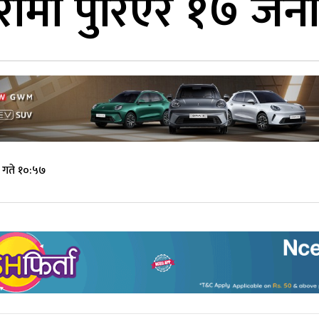
ोमा पुरिएर १७ जनाक
गते १०:५७