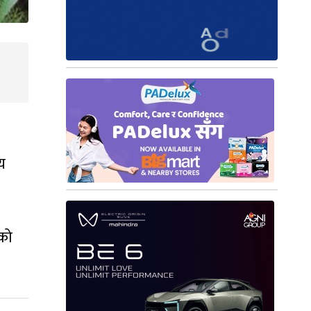
य
ाको