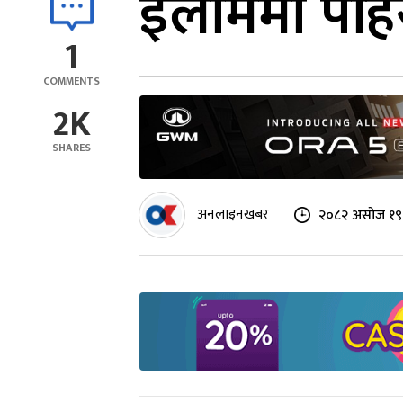
इलाममा पहिर
1
COMMENTS
2K
SHARES
अनलाइनखबर
२०८२ असोज १९ 