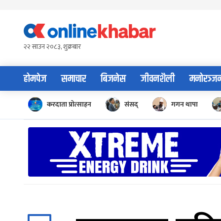
Skip
to
content
२२ साउन २०८३, शुक्रबार
होमपेज
समाचार
बिजनेस
जीवनशैली
मनोरञ्ज
करदाता प्रोत्साहन
संसद्
गगन थापा