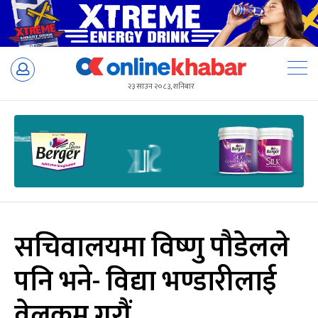
Skip
to
२३ साउन २०८३, शनिबार
content
सचिवालयमा विष्णु पौडेलले
पनि भने- विद्या भण्डारीलाई
वेलकम गरौं