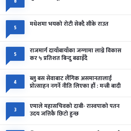
८
मधेशमा भयको रोटी सेक्दै सीके राउत
५
राजमार्ग दायाँबायाँका जग्गामा लाग्ने विकास
५
कर ५ प्रतिशत बिन्दु बढाइँदै
ब्लु बस सेवाबाट लैंगिक असमानतालाई
४
प्रोत्साहन नगर्ने नीति लिएका हौं : मन्त्री बादी
एमाले महासचिवको दाबी- रास्वपाको पतन
३
उदय जत्तिकै छिटो हुन्छ