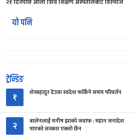
२१ दिनपछि ओली त्रिवि शिक्षण अस्पतालबाट डिस्चार्ज
यो पनि
ट्रेन्डिङ
शेरबहादुर देउवा स्वदेश फर्किने समय परिवर्तन
१
बालेनलाई मनीष झाको जवाफ : महान जनादेश
२
पाएको सरकार एक्लो छैन