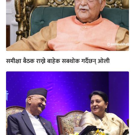
समीक्षा बैठक राख्ने बाहेक सबथोक गर्दैछन् ओली