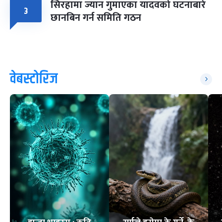
सिरहामा ज्यान गुमाएका यादवको घटनाबारे
३
छानबिन गर्न समिति गठन
वेबस्टोरिज