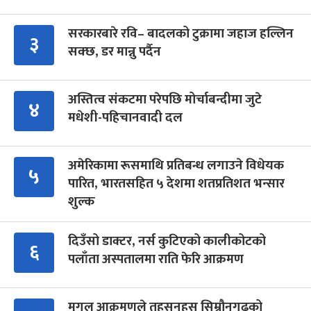
सरकारबारे रवि– बादलको टुक्रामा जहाज हल्लिन
३
सक्छ, डर मान्नु पर्दैन
अस्तित्व संकटमा परेपछि मोर्चाबन्दीमा जुटे
४
मधेशी-पहिचानवादी दल
अमेरिकामा रूसमाथि प्रतिबन्ध लगाउने विधेयक
५
पारित, भारतसहित ५ देशमा शतप्रतिशत भन्सार
शुल्क
दिउँसो डाक्टर, नर्स कुटिएको कालीकोटको
६
पलाँता अस्पतालमा राति फेरि आक्रमण
मुगल आक्रमणले तहसनहस सिम्रौनगढको