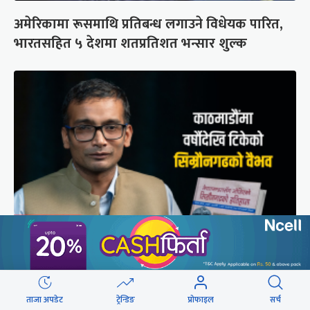
अमेरिकामा रूसमाथि प्रतिबन्ध लगाउने विधेयक पारित,
भारतसहित ५ देशमा शतप्रतिशत भन्सार शुल्क
मुगल आक्रमणले तहसनहस सिम्रौनगढको सभ्यता नेपाल
खाल्डोले कसरी जोगायो ?
ताजा अपडेट
ट्रेन्डिङ
प्रोफाइल
सर्च