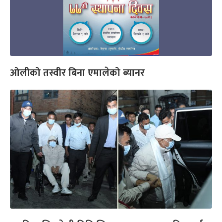
ओलीको तस्वीर बिना एमालेको ब्यानर