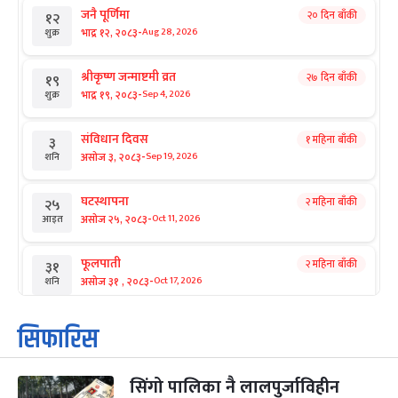
जनै पूर्णिमा
२० दिन बाँकी
१२
-
भाद्र १२, २०८३
Aug 28, 2026
शुक्र
श्रीकृष्ण जन्माष्टमी व्रत
२७ दिन बाँकी
१९
-
भाद्र १९, २०८३
Sep 4, 2026
शुक्र
संविधान दिवस
१ महिना बाँकी
३
-
असोज ३, २०८३
Sep 19, 2026
शनि
घटस्थापना
२ महिना बाँकी
२५
-
असोज २५, २०८३
Oct 11, 2026
आइत
फूलपाती
२ महिना बाँकी
३१
-
असोज ३१ , २०८३
Oct 17, 2026
शनि
कार्तिक सङ्क्रान्ति
२ महिना बाँकी
१
सिफारिस
-
कार्तिक १, २०८३
Oct 18, 2026
आइत
सिंगो पालिका नै लालपुर्जाविहीन
महानवमी
२ महिना बाँकी
३