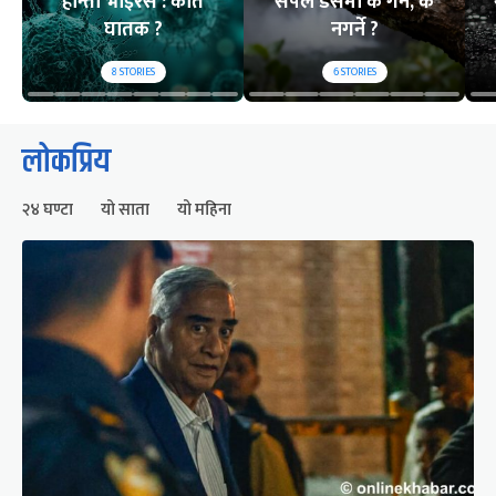
हान्ता भाइरस : कति
सर्पले डसेमा के गर्ने, के
घातक ?
नगर्ने ?
8
STORIES
6
STORIES
लोकप्रिय
२४ घण्टा
यो साता
यो महिना