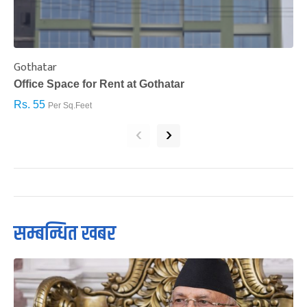
Gothatar
S
Office Space for Rent at Gothatar
H
Rs. 55
R
Per Sq.Feet
‹
›
सम्बन्धित खबर