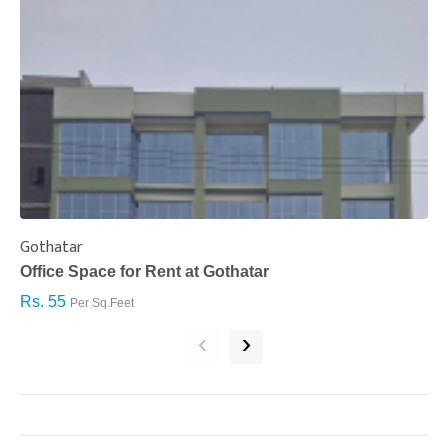
Gothatar
S
Office Space for Rent at Gothatar
H
Rs. 55
R
Per Sq.Feet
‹
›