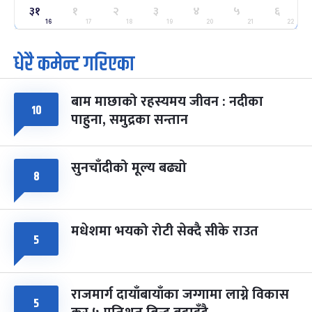
ग्याल्पो ल्होसार
७ महिना बाँकी
२५
३१
१
२
३
४
५
६
-
फाल्गुन २५, २०८३
Mar 9, 2027
मंगल
16
17
18
19
20
21
22
धेरै कमेन्ट गरिएका
पूर्णिमा व्रत
७ महिना बाँकी
७
-
चैत्र ७, २०८३
Mar 21, 2027
आइत
बाम माछाको रहस्यमय जीवन : नदीका
फागुपूर्णिमा
७ महिना बाँकी
८
१०
पाहुना, समुद्रका सन्तान
-
चैत्र ८, २०८३
Mar 22, 2027
सोम
सुनचाँदीको मूल्य बढ्यो
८
मधेशमा भयको रोटी सेक्दै सीके राउत
५
राजमार्ग दायाँबायाँका जग्गामा लाग्ने विकास
५