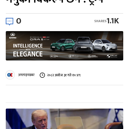
0
1.1K
SHARES
अनलाइनखबर
२०८२ असोज ३१ गते १०:४९