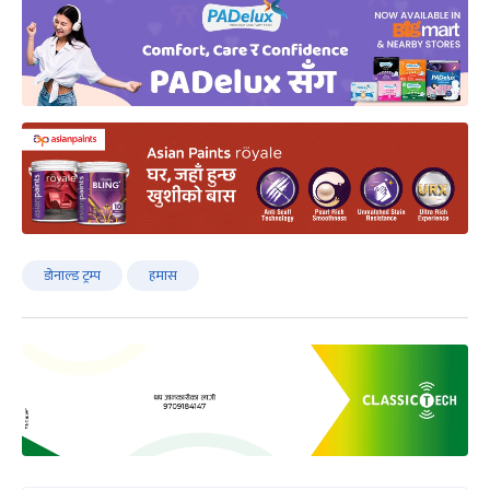
डोनाल्ड ट्रम्प
हमास