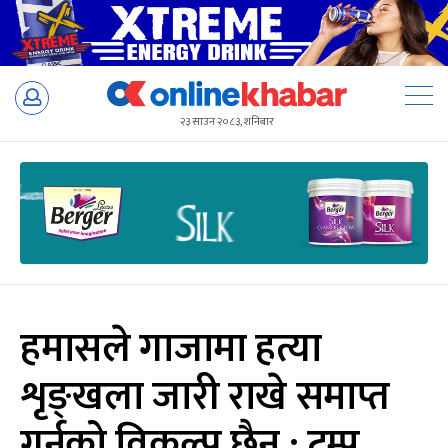
Skip
to
२३ साउन २०८३, शनिबार
content
हमासले गाजामा हत्या
शृङ्खला जारी राखे समाप्त
गर्नुको विकल्प छैन : ट्रम्प