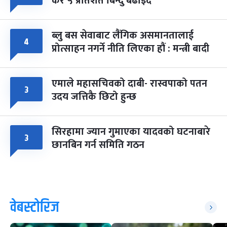
कर ५ प्रतिशत बिन्दु बढाइँदै
ब्लु बस सेवाबाट लैंगिक असमानतालाई
४
प्रोत्साहन नगर्ने नीति लिएका हौं : मन्त्री बादी
एमाले महासचिवको दाबी- रास्वपाको पतन
३
उदय जत्तिकै छिटो हुन्छ
सिरहामा ज्यान गुमाएका यादवको घटनाबारे
३
छानबिन गर्न समिति गठन
वेबस्टोरिज