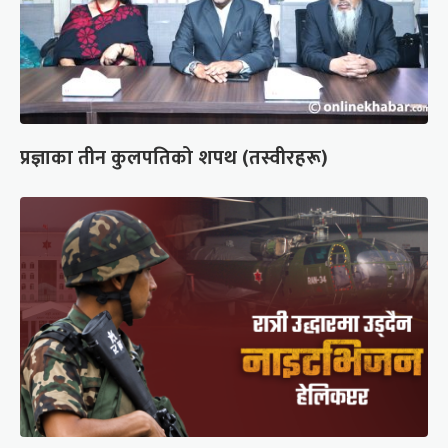
प्रज्ञाका तीन कुलपतिको शपथ (तस्वीरहरू)