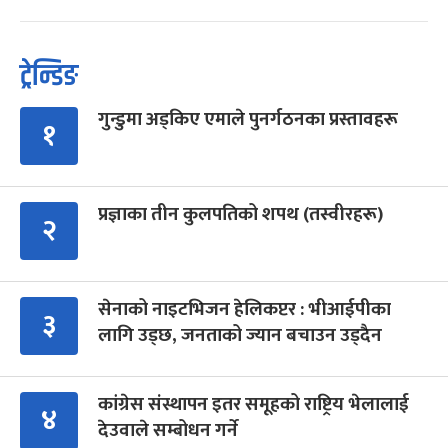
ट्रेन्डिङ
गुन्डुमा अड्किए एमाले पुनर्गठनका प्रस्तावहरू
१
प्रज्ञाका तीन कुलपतिको शपथ (तस्वीरहरू)
२
सेनाको नाइटभिजन हेलिकप्टर : भीआईपीका
३
लागि उड्छ, जनताको ज्यान बचाउन उड्दैन
कांग्रेस संस्थापन इतर समूहको राष्ट्रिय भेलालाई
४
देउवाले सम्बोधन गर्ने