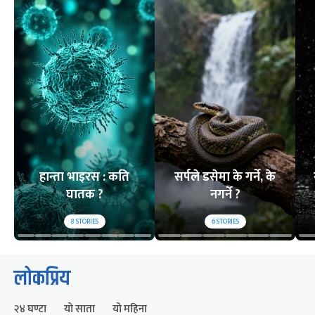
हान्ता भाइरस : कति
सर्पले डसेमा के गर्ने, के
घातक ?
नगर्ने ?
8
STORIES
6
STORIES
लोकप्रिय
२४ घण्टा
यो साता
यो महिना