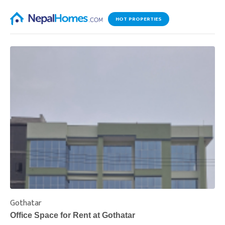
HOT PROPERTIES
Gothatar
S
Office Space for Rent at Gothatar
H