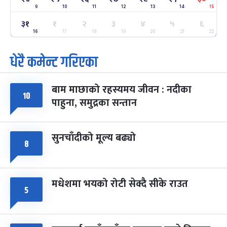
9
10
11
12
13
14
15
ग्याल्पो ल्होसार
७ महिना बाँकी
२५
३१
१
२
३
४
५
६
-
फाल्गुन २५, २०८३
Mar 9, 2027
मंगल
16
17
18
19
20
21
22
धेरै कमेन्ट गरिएका
पूर्णिमा व्रत
७ महिना बाँकी
७
-
चैत्र ७, २०८३
Mar 21, 2027
आइत
बाम माछाको रहस्यमय जीवन : नदीका
फागुपूर्णिमा
७ महिना बाँकी
८
१०
पाहुना, समुद्रका सन्तान
-
चैत्र ८, २०८३
Mar 22, 2027
सोम
सुनचाँदीको मूल्य बढ्यो
८
मधेशमा भयको रोटी सेक्दै सीके राउत
५