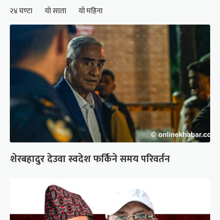
२४ घण्टा
यो साता
यो महिना
शेरबहादुर देउवा स्वदेश फर्किने समय परिवर्तन