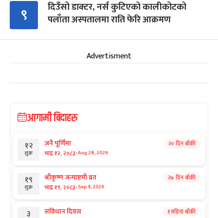
दिउँसो डाक्टर, नर्स कुटिएको कालीकोटको
९
पलाँता अस्पतालमा राति फेरि आक्रमण
Advertisment
आगामी बिदाहरु
जनै पूर्णिमा
२० दिन बाँकी
१२
-
भाद्र १२, २०८३
Aug 28, 2026
शुक्र
श्रीकृष्ण जन्माष्टमी व्रत
२७ दिन बाँकी
१९
-
भाद्र १९, २०८३
Sep 4, 2026
शुक्र
संविधान दिवस
१ महिना बाँकी
३