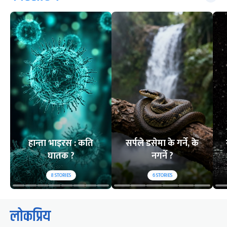
हान्ता भाइरस : कति
सर्पले डसेमा के गर्ने, के
घातक ?
नगर्ने ?
8
STORIES
6
STORIES
लोकप्रिय