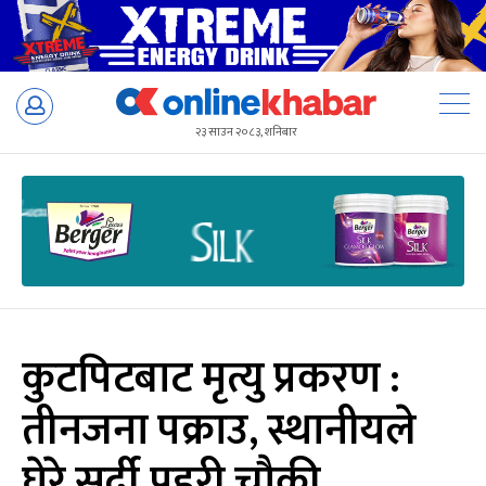
Skip
to
२३ साउन २०८३, शनिबार
content
कुटपिटबाट मृत्यु प्रकरण :
तीनजना पक्राउ, स्थानीयले
घेरे सर्दी प्रहरी चौकी