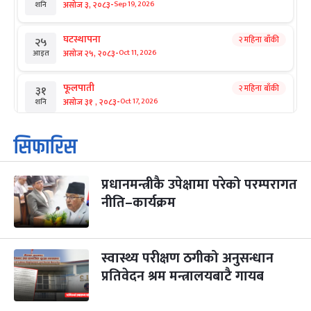
-
असोज ३, २०८३
Sep 19, 2026
शनि
घटस्थापना
२ महिना बाँकी
२५
-
असोज २५, २०८३
Oct 11, 2026
आइत
फूलपाती
२ महिना बाँकी
३१
-
असोज ३१ , २०८३
Oct 17, 2026
शनि
कार्तिक सङ्क्रान्ति
२ महिना बाँकी
१
सिफारिस
-
कार्तिक १, २०८३
Oct 18, 2026
आइत
प्रधानमन्त्रीकै उपेक्षामा परेको परम्परागत
महानवमी
२ महिना बाँकी
३
-
नीति–कार्यक्रम
कार्तिक ३, २०८३
Oct 20, 2026
मंगल
विजयादशमी
२ महिना बाँकी
४
-
कार्तिक ४, २०८३
Oct 21, 2026
बुध
स्वास्थ्य परीक्षण ठगीको अनुसन्धान
प्रतिवेदन श्रम मन्त्रालयबाटै गायब
पापा‌ङ्कुशा एकादशी व्रत
२ महिना बाँकी
५
-
कार्तिक ५, २०८३
Oct 22, 2026
बिहि