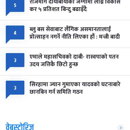
राजमार्ग दायाँबायाँका जग्गामा लाग्ने विकास
५
कर ५ प्रतिशत बिन्दु बढाइँदै
ब्लु बस सेवाबाट लैंगिक असमानतालाई
४
प्रोत्साहन नगर्ने नीति लिएका हौं : मन्त्री बादी
एमाले महासचिवको दाबी- रास्वपाको पतन
३
उदय जत्तिकै छिटो हुन्छ
सिरहामा ज्यान गुमाएका यादवको घटनाबारे
३
छानबिन गर्न समिति गठन
वेबस्टोरिज