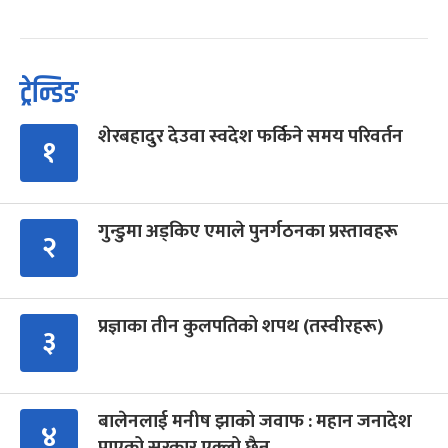
ट्रेन्डिङ
शेरबहादुर देउवा स्वदेश फर्किने समय परिवर्तन
१
गुन्डुमा अड्किए एमाले पुनर्गठनका प्रस्तावहरू
२
प्रज्ञाका तीन कुलपतिको शपथ (तस्वीरहरू)
३
बालेनलाई मनीष झाको जवाफ : महान जनादेश
४
पाएको सरकार एक्लो छैन