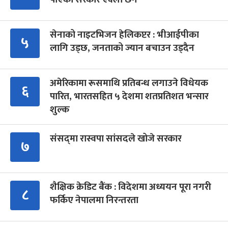
सेनाको नाइटभिजन हेलिकप्टर : भीआईपीका
५
लागि उड्छ, जनताको ज्यान बचाउन उड्दैन
अमेरिकामा रूसमाथि प्रतिबन्ध लगाउने विधेयक
६
पारित, भारतसहित ५ देशमा शतप्रतिशत भन्सार
शुल्क
संसद्‍मा रास्वपा सांसदले खोजे सरकार
७
शैक्षिक क्रेडिट बैंक : विदेशमा अध्ययन पूरा नगरी
८
फर्किए नेपालमा निरन्तरता