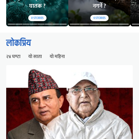
घातक ?
नगर्ने ?
8
STORIES
6
STORIES
लोकप्रिय
२४ घण्टा
यो साता
यो महिना