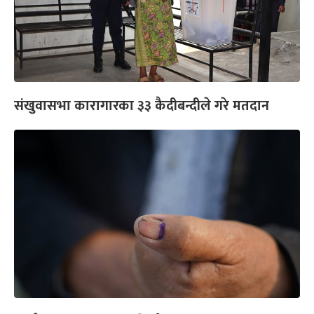
संखुवासभा कारागारका ३३ कैदीबन्दीले गरे मतदान