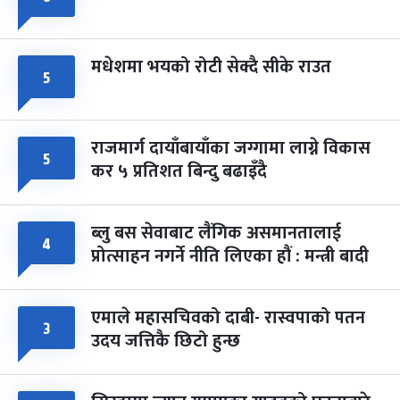
मधेशमा भयको रोटी सेक्दै सीके राउत
५
राजमार्ग दायाँबायाँका जग्गामा लाग्ने विकास
५
कर ५ प्रतिशत बिन्दु बढाइँदै
ब्लु बस सेवाबाट लैंगिक असमानतालाई
४
प्रोत्साहन नगर्ने नीति लिएका हौं : मन्त्री बादी
एमाले महासचिवको दाबी- रास्वपाको पतन
३
उदय जत्तिकै छिटो हुन्छ