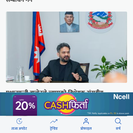
सम्बोधन गर्ने
प्रधानमन्त्री बालेनले ल्याएको विधेयक संसदीय
समितिबाट जस्ताको तस्तै सदर
ताजा अपडेट
ट्रेन्डिङ
प्रोफाइल
सर्च