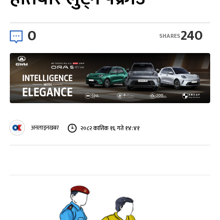
0
240
SHARES
अनलाइनखबर
२०८२ कात्तिक १६ गते १४:४१