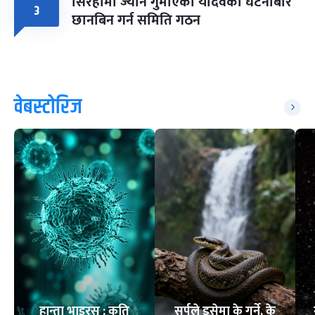
सिरहामा ज्यान गुमाएका यादवको घटनाबारे
३
छानबिन गर्न समिति गठन
वेबस्टोरिज
हान्ता भाइरस : कति
सर्पले डसेमा के गर्ने, के