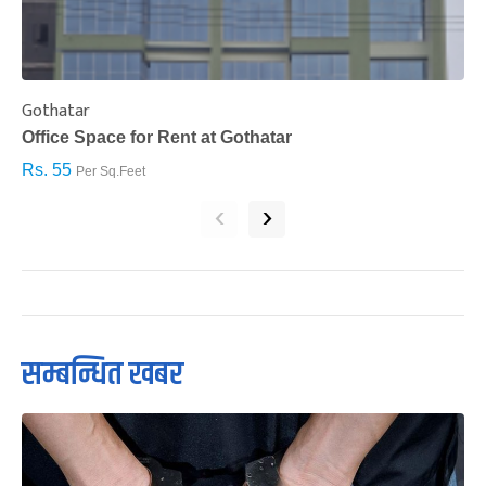
Gothatar
S
Office Space for Rent at Gothatar
H
Rs. 55
R
Per Sq.Feet
‹
›
सम्बन्धित खबर