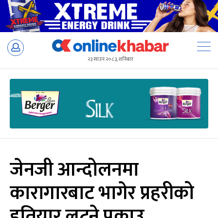
Skip
to
२३ साउन २०८३, शनिबार
content
जेनजी आन्दोलनमा
कारागारबाट भागेर प्रहरीको
हतियार लुट्ने पक्राउ