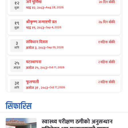
जनै पूर्णिमा
२० दिन बाँकी
१२
-
भाद्र १२, २०८३
Aug 28, 2026
शुक्र
श्रीकृष्ण जन्माष्टमी व्रत
२७ दिन बाँकी
१९
-
भाद्र १९, २०८३
Sep 4, 2026
शुक्र
संविधान दिवस
१ महिना बाँकी
३
-
असोज ३, २०८३
Sep 19, 2026
शनि
घटस्थापना
२ महिना बाँकी
२५
-
असोज २५, २०८३
Oct 11, 2026
आइत
फूलपाती
२ महिना बाँकी
३१
-
असोज ३१ , २०८३
Oct 17, 2026
शनि
कार्तिक सङ्क्रान्ति
२ महिना बाँकी
१
सिफारिस
-
कार्तिक १, २०८३
Oct 18, 2026
आइत
स्वास्थ्य परीक्षण ठगीको अनुसन्धान
महानवमी
२ महिना बाँकी
३
-
कार्तिक ३, २०८३
Oct 20, 2026
मंगल