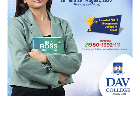
पश्चिम एसिया तनाव : शाहरुख खानको फिल्म ‘किङ’ को
दुबई छायांकन रोकियो
डलर अर्बपतिको सूचीमा शाहरुख खान, कुल सम्पत्ति १.३
अर्ब डलर पुग्यो