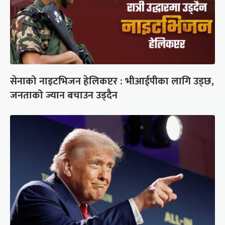
सेनाको नाइटभिजन हेलिकप्टर : भीआईपीका लागि उड्छ,
जनताको ज्यान बचाउन उड्दैन