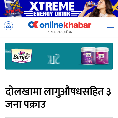
Skip
to
२३ साउन २०८३, शनिबार
content
दोलखामा लागुऔषधसहित ३
जना पक्राउ