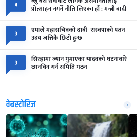
ब्लु बस सेवाबाट लैंगिक असमानतालाई
४
प्रोत्साहन नगर्ने नीति लिएका हौं : मन्त्री बादी
एमाले महासचिवको दाबी- रास्वपाको पतन
३
उदय जत्तिकै छिटो हुन्छ
सिरहामा ज्यान गुमाएका यादवको घटनाबारे
३
छानबिन गर्न समिति गठन
वेबस्टोरिज