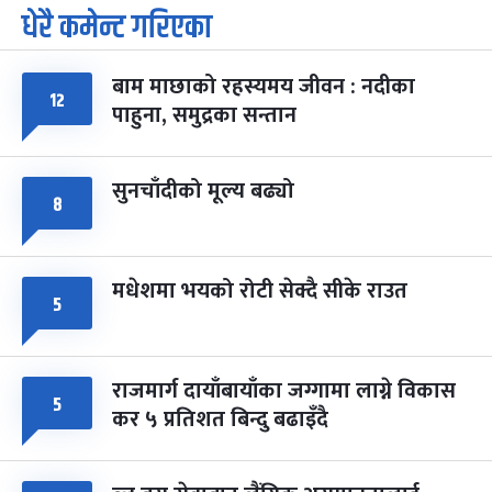
धेरै कमेन्ट गरिएका
पूर्णिमा व्रत
७ महिना बाँकी
७
-
चैत्र ७, २०८३
Mar 21, 2027
आइत
बाम माछाको रहस्यमय जीवन : नदीका
फागुपूर्णिमा
७ महिना बाँकी
८
१२
पाहुना, समुद्रका सन्तान
-
चैत्र ८, २०८३
Mar 22, 2027
सोम
सुनचाँदीको मूल्य बढ्यो
८
मधेशमा भयको रोटी सेक्दै सीके राउत
५
राजमार्ग दायाँबायाँका जग्गामा लाग्ने विकास
५
कर ५ प्रतिशत बिन्दु बढाइँदै