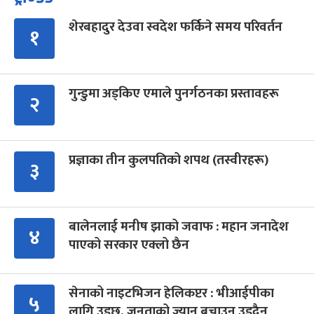
शेरबहादुर देउवा स्वदेश फर्किने समय परिवर्तन
१
गुन्डुमा अड्किए एमाले पुनर्गठनका प्रस्तावहरू
२
प्रज्ञाका तीन कुलपतिको शपथ (तस्वीरहरू)
३
बालेनलाई मनीष झाको जवाफ : महान जनादेश
४
पाएको सरकार एक्लो छैन
सेनाको नाइटभिजन हेलिकप्टर : भीआईपीका
५
लागि उड्छ, जनताको ज्यान बचाउन उड्दैन