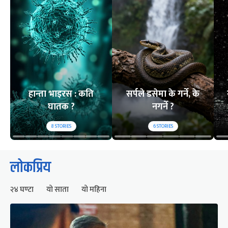
हान्ता भाइरस : कति
सर्पले डसेमा के गर्ने, के
घातक ?
नगर्ने ?
8
STORIES
6
STORIES
लोकप्रिय
२४ घण्टा
यो साता
यो महिना