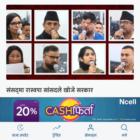
संसद्‍मा रास्वपा सांसदले खोजे सरकार
छुटाउनुभयो कि ?
संसद्लाई टेर्दैनन् प्रधानमन्त्री, लाचार
छन् सभामुख
ताजा अपडेट
ट्रेन्डिङ
प्रोफाइल
सर्च