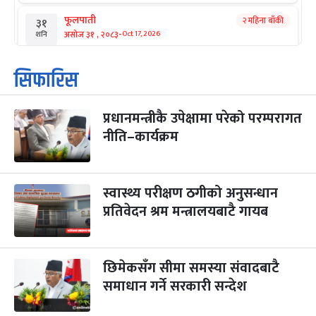
फूलपाती
२ महिना बाँकी
३१
-
असोज ३१ , २०८३
Oct 17, 2026
शनि
कार्तिक सङ्क्रान्ति
२ महिना बाँकी
१
सिफारिस
-
कार्तिक १, २०८३
Oct 18, 2026
आइत
प्रधानमन्त्रीकै उपेक्षामा परेको परम्परागत
महानवमी
२ महिना बाँकी
३
-
नीति–कार्यक्रम
कार्तिक ३, २०८३
Oct 20, 2026
मंगल
विजयादशमी
२ महिना बाँकी
४
-
कार्तिक ४, २०८३
Oct 21, 2026
बुध
स्वास्थ्य परीक्षण ठगीको अनुसन्धान
प्रतिवेदन श्रम मन्त्रालयबाटै गायब
पापा‌ङ्कुशा एकादशी व्रत
२ महिना बाँकी
५
-
कार्तिक ५, २०८३
Oct 22, 2026
बिहि
छिमेकसँग सीमा समस्या संवादबाटै
कुकुर तिहार
३ महिना बाँकी
२२
-
कार्तिक २२, २०८३
समाधान गर्ने सरकारी सन्देश
Nov 8, 2026
आइत