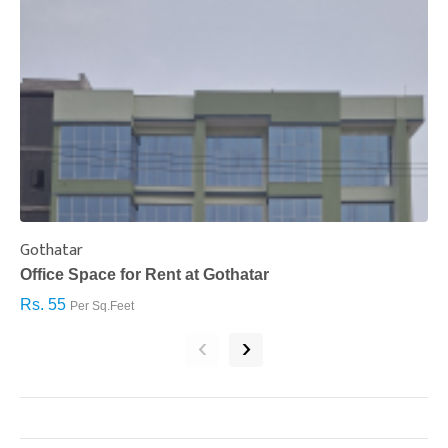
Gothatar
S
Office Space for Rent at Gothatar
H
Rs. 55
R
Per Sq.Feet
‹
›