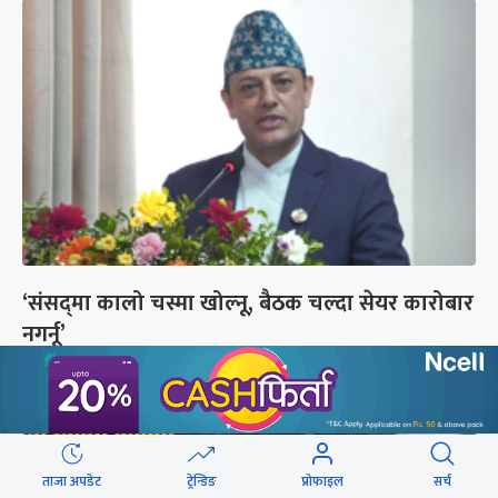
‘संसद्‍मा कालो चस्मा खोल्नू, बैठक चल्दा सेयर कारोबार
नगर्नू’
ताजा अपडेट
ट्रेन्डिङ
प्रोफाइल
सर्च