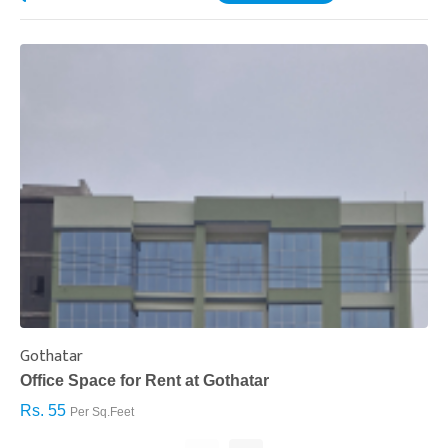
Gothatar
S
Office Space for Rent at Gothatar
H
Rs. 55
R
Per Sq.Feet