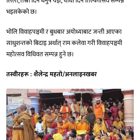
लिला, तेस्रो दिन धनुष यज्ञ, चौथो दिन तिल्कोत्सव सम्पन्न
भइसकेको छ।
भोलि विवाहपञ्चमी र बुधबार अयोध्याबाट जन्ती आएका
साधुशन्तको बिदाइ अर्थात् राम कलेवा गरी विवाहपञ्चमी
महोत्सव विधिवत सम्पन्न हुने छ।
तस्वीरहरू : शैलेन्द्र महतो/अनलाइनखबर