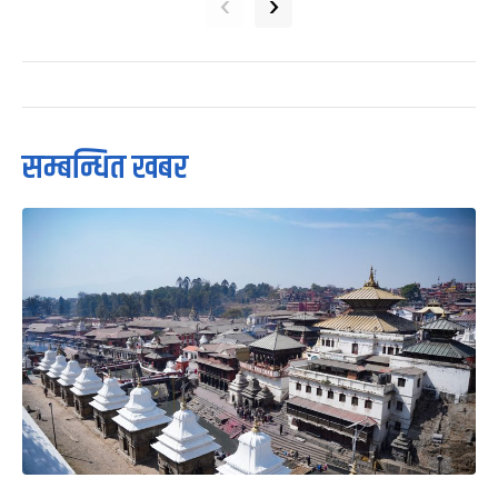
‹
›
सम्बन्धित खबर