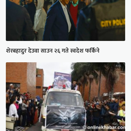
शेरबहादुर देउवा साउन २६ गते स्वदेश फर्किने