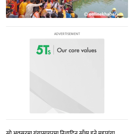
सो अवसरमा गंगासागरमा नित्यदिन साँझ हुने महागंगा