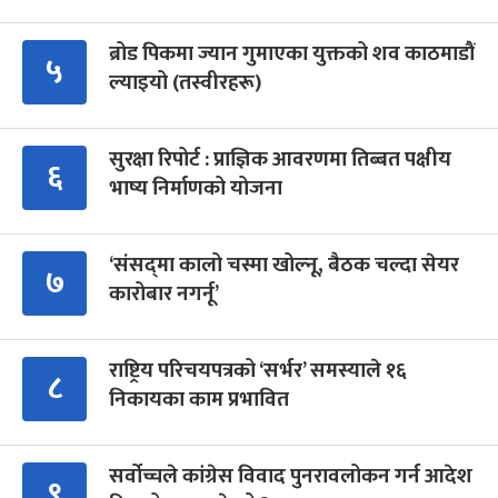
ब्रोड पिकमा ज्यान गुमाएका युक्तको शव काठमाडौं
५
ल्याइयो (तस्वीरहरू)
सुरक्षा रिपोर्ट : प्राज्ञिक आवरणमा तिब्बत पक्षीय
६
भाष्य निर्माणको योजना
‘संसद्‍मा कालो चस्मा खोल्नू, बैठक चल्दा सेयर
७
कारोबार नगर्नू’
राष्ट्रिय परिचयपत्रको ‘सर्भर’ समस्याले १६
८
निकायका काम प्रभावित
सर्वोच्चले कांग्रेस विवाद पुनरावलोकन गर्न आदेश
९