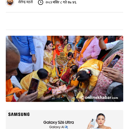
शैलेन्द्र महतो
२०८२ मंसिर ८ गते १७:४६