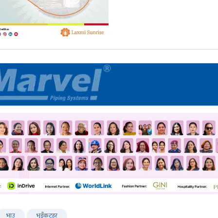
भाउ
भुइँकटहर