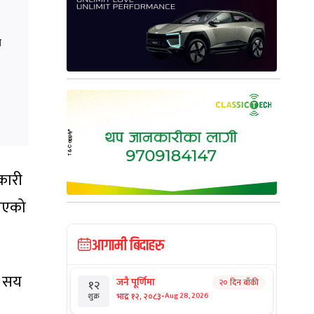
ा
कारी
खाएको
आगामी बिदाहरु
१ सय
जनै पूर्णिमा
२० दिन बाँकी
१२
-
भाद्र १२, २०८३
Aug 28, 2026
शुक्र