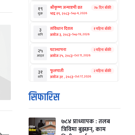
श्रीकृष्ण जन्माष्टमी व्रत
२७ दिन बाँकी
१९
-
भाद्र १९, २०८३
Sep 4, 2026
शुक्र
संविधान दिवस
१ महिना बाँकी
३
-
असोज ३, २०८३
Sep 19, 2026
शनि
घटस्थापना
२ महिना बाँकी
२५
-
असोज २५, २०८३
Oct 11, 2026
आइत
फूलपाती
२ महिना बाँकी
३१
-
असोज ३१ , २०८३
Oct 17, 2026
शनि
कार्तिक सङ्क्रान्ति
२ महिना बाँकी
१
सिफारिस
-
कार्तिक १, २०८३
Oct 18, 2026
आइत
महानवमी
२ महिना बाँकी
३
-
कार्तिक ३, २०८३
Oct 20, 2026
मंगल
७८४ प्राध्यापक : तलब
त्रिविमा बुझ्छन्, काम
विजयादशमी
२ महिना बाँकी