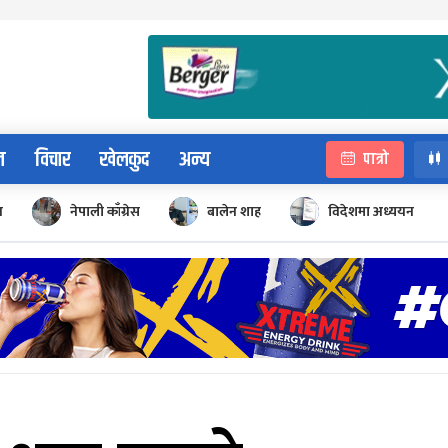
न
विचार
खेलकुद
अन्य
पात्रो
न
नेपाली काँग्रेस
बालेन शाह
विदेशमा अध्ययन