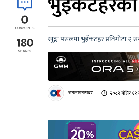
भुइँकटहरको
0
COMMENTS
180
खुद्रा पसलमा भुइँकटहर प्रतिगोटा २ सय
SHARES
अनलाइनखबर
२०८२ मंसिर १२ 