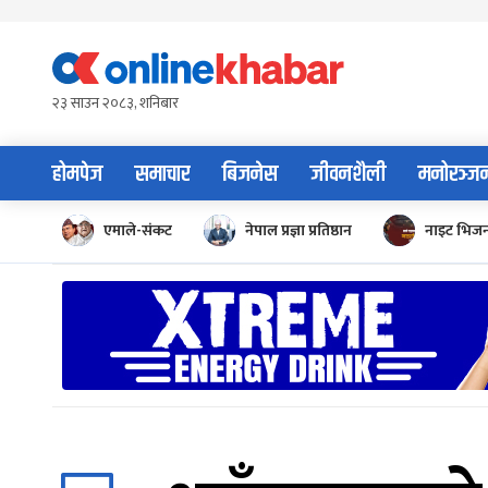
Skip
to
content
२३ साउन २०८३, शनिबार
होमपेज
समाचार
बिजनेस
जीवनशैली
मनोरञ्ज
एमाले-संकट
नेपाल प्रज्ञा प्रतिष्ठान
नाइट भिज