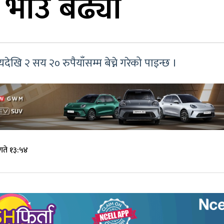
 भाउ बढ्यो
देखि २ सय २० रुपैयाँसम्म बेच्ने गरेको पाइन्छ ।
गते १३:५४