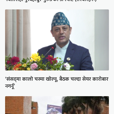
‘संसद्‍मा कालो चस्मा खोल्नू, बैठक चल्दा सेयर कारोबार
नगर्नू’