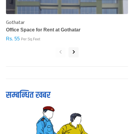
Gothatar
S
Office Space for Rent at Gothatar
H
Rs. 55
R
Per Sq.Feet
‹
›
सम्बन्धित खबर