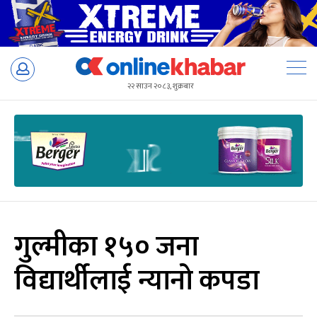
Skip
to
२२ साउन २०८३, शुक्रबार
content
गुल्मीका १५० जना
विद्यार्थीलाई न्यानो कपडा