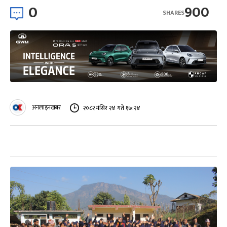
0
900
SHARES
अनलाइनखबर
२०८२ मंसिर २४ गते १७:२४