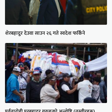
शेरबहादुर देउवा साउन २६ गते स्वदेश फर्किने
पर्वतारोही पुरबहादुर गुरुङको अन्त्येष्टि (तस्वीरहरू)