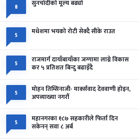
सुनचाँदीको मूल्य बढ्यो
८
मधेशमा भयको रोटी सेक्दै सीके राउत
५
राजमार्ग दायाँबायाँका जग्गामा लाग्ने विकास
५
कर ५ प्रतिशत बिन्दु बढाइँदै
मोहन तिम्सिनाजी- मार्क्सवाद देववाणी होइन,
५
अपव्याख्या नगरौं
महानगरका १८७ सहकारीले फिर्ता दिन
५
सकेनन् सवा ८ अर्ब