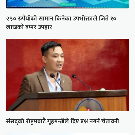
२५० रुपैयाँको सामान किनेका उपभोक्ताले जिते १०
लाखको बम्पर उपहार
संसद्को रोष्ट्रमबाटै गृहमन्त्रीले दिए प्रश्न नगर्न चेतावनी