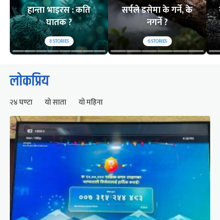
हान्ता भाइरस : कति
सर्पले डसेमा के गर्ने, के
घातक ?
नगर्ने ?
8
STORIES
6
STORIES
लोकप्रिय
२४ घण्टा
यो साता
यो महिना