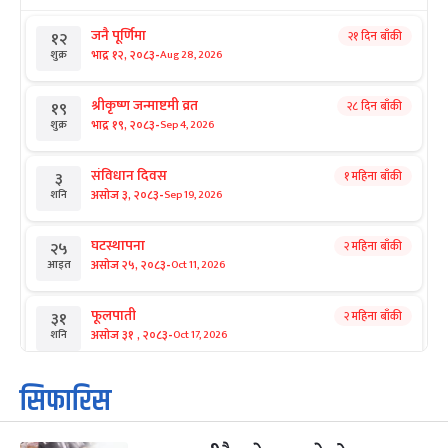
जनै पूर्णिमा
२१ दिन बाँकी
१२
-
भाद्र १२, २०८३
Aug 28, 2026
शुक्र
श्रीकृष्ण जन्माष्टमी व्रत
२८ दिन बाँकी
१९
-
भाद्र १९, २०८३
Sep 4, 2026
शुक्र
संविधान दिवस
१ महिना बाँकी
३
-
असोज ३, २०८३
Sep 19, 2026
शनि
घटस्थापना
२ महिना बाँकी
२५
-
असोज २५, २०८३
Oct 11, 2026
आइत
फूलपाती
२ महिना बाँकी
३१
-
असोज ३१ , २०८३
Oct 17, 2026
शनि
कार्तिक सङ्क्रान्ति
२ महिना बाँकी
१
सिफारिस
-
कार्तिक १, २०८३
Oct 18, 2026
आइत