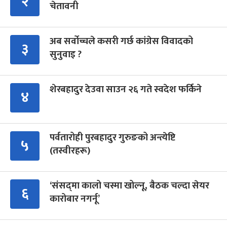
२
चेतावनी
अब सर्वोच्चले कसरी गर्छ कांग्रेस विवादको
३
सुनुवाइ ?
शेरबहादुर देउवा साउन २६ गते स्वदेश फर्किने
४
पर्वतारोही पुरबहादुर गुरुङको अन्त्येष्टि
५
(तस्वीरहरू)
‘संसद्‍मा कालो चस्मा खोल्नू, बैठक चल्दा सेयर
६
कारोबार नगर्नू’