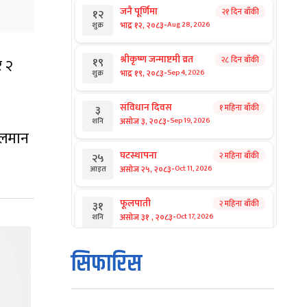
जनै पूर्णिमा
२१ दिन बाँकी
१२
-
भाद्र १२, २०८३
Aug 28, 2026
शुक्र
श्रीकृष्ण जन्माष्टमी व्रत
२८ दिन बाँकी
१९
र २
-
भाद्र १९, २०८३
Sep 4, 2026
शुक्र
संविधान दिवस
१ महिना बाँकी
३
-
असोज ३, २०८३
Sep 19, 2026
शनि
कुलमान
घटस्थापना
२ महिना बाँकी
२५
-
असोज २५, २०८३
Oct 11, 2026
आइत
फूलपाती
२ महिना बाँकी
३१
-
असोज ३१ , २०८३
Oct 17, 2026
शनि
कार्तिक सङ्क्रान्ति
२ महिना बाँकी
१
सिफारिस
-
कार्तिक १, २०८३
Oct 18, 2026
आइत
महानवमी
२ महिना बाँकी
३