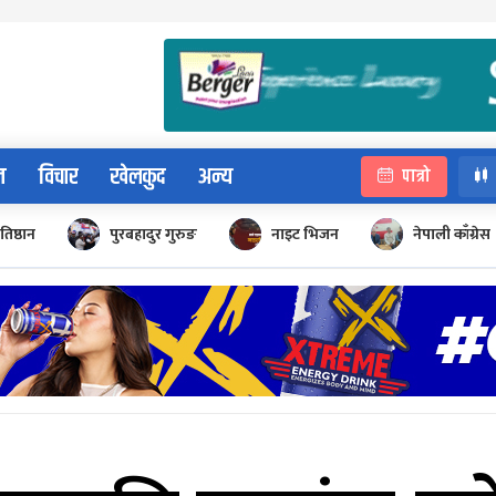
न
विचार
खेलकुद
अन्य
पात्रो
रतिष्ठान
पुरबहादुर गुरुङ
नाइट भिजन
नेपाली काँग्रेस