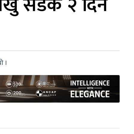
लेखु सडक २ दिन
ो ।