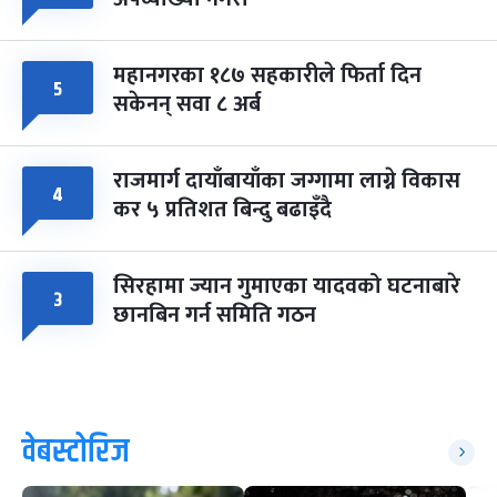
महानगरका १८७ सहकारीले फिर्ता दिन
५
सकेनन् सवा ८ अर्ब
राजमार्ग दायाँबायाँका जग्गामा लाग्ने विकास
४
कर ५ प्रतिशत बिन्दु बढाइँदै
सिरहामा ज्यान गुमाएका यादवको घटनाबारे
३
छानबिन गर्न समिति गठन
वेबस्टोरिज