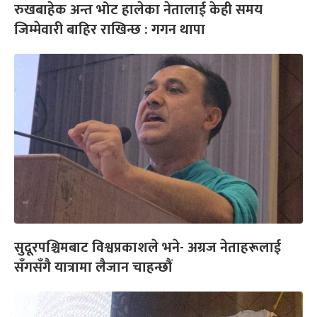
रुखबाहेक अन्त भोट हालेका नेतालाई केही समय
जिम्मेवारी बाहिर राखिन्छ : गगन थापा
सुदूरपश्चिमबाट विश्वप्रकाशले भने- अग्रज नेताहरूलाई
सँगसँगै यात्रामा लैजान चाहन्छौं