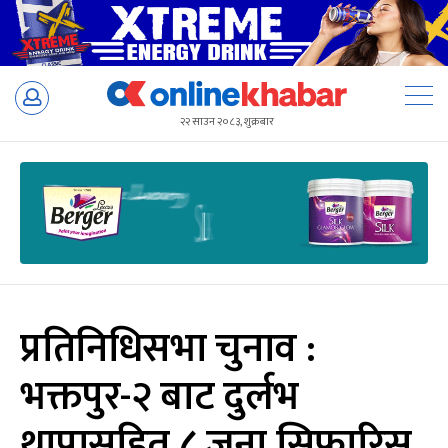
Skip
to
२२ साउन २०८३, शुक्रबार
content
प्रतिनिधिसभा चुनाव :
भक्तपुर-२ बाट दुर्लभ
थापासहित ८ जना सिफारिस