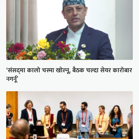
‘संसद्‍मा कालो चस्मा खोल्नू, बैठक चल्दा सेयर कारोबार
नगर्नू’