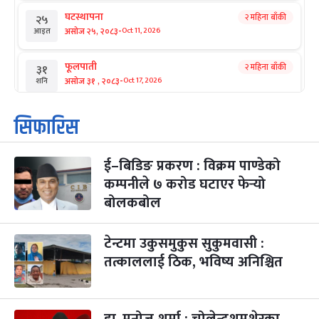
घटस्थापना
२ महिना बाँकी
२५
-
असोज २५, २०८३
Oct 11, 2026
आइत
फूलपाती
२ महिना बाँकी
३१
-
असोज ३१ , २०८३
Oct 17, 2026
शनि
कार्तिक सङ्क्रान्ति
२ महिना बाँकी
१
सिफारिस
-
कार्तिक १, २०८३
Oct 18, 2026
आइत
ई–बिडिङ प्रकरण : विक्रम पाण्डेको
महानवमी
२ महिना बाँकी
३
-
कम्पनीले ७ करोड घटाएर फेर्‍यो
कार्तिक ३, २०८३
Oct 20, 2026
मंगल
बोलकबोल
विजयादशमी
२ महिना बाँकी
४
-
कार्तिक ४, २०८३
Oct 21, 2026
बुध
टेन्टमा उकुसमुकुस सुकुमवासी :
तत्काललाई ठिक, भविष्य अनिश्चित
पापा‌ङ्कुशा एकादशी व्रत
२ महिना बाँकी
५
-
कार्तिक ५, २०८३
Oct 22, 2026
बिहि
कुकुर तिहार
३ महिना बाँकी