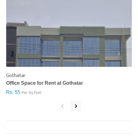
Gothatar
S
Office Space for Rent at Gothatar
H
Rs. 55
R
Per Sq.Feet
‹
›