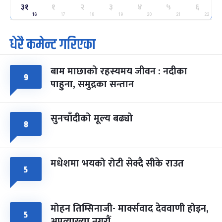
ग्याल्पो ल्होसार
७ महिना बाँकी
२५
३१
१
२
३
४
५
६
-
फाल्गुन २५, २०८३
Mar 9, 2027
मंगल
16
17
18
19
20
21
22
धेरै कमेन्ट गरिएका
पूर्णिमा व्रत
७ महिना बाँकी
७
-
चैत्र ७, २०८३
Mar 21, 2027
आइत
बाम माछाको रहस्यमय जीवन : नदीका
फागुपूर्णिमा
७ महिना बाँकी
८
९
पाहुना, समुद्रका सन्तान
-
चैत्र ८, २०८३
Mar 22, 2027
सोम
सुनचाँदीको मूल्य बढ्यो
८
मधेशमा भयको रोटी सेक्दै सीके राउत
५
मोहन तिम्सिनाजी- मार्क्सवाद देववाणी होइन,
५
अपव्याख्या नगरौं