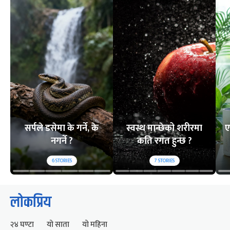
सर्पले डसेमा के गर्ने, के
स्वस्थ मान्छेको शरीरमा
ए
नगर्ने ?
कति रगत हुन्छ ?
6
STORIES
7
STORIES
लोकप्रिय
२४ घण्टा
यो साता
यो महिना