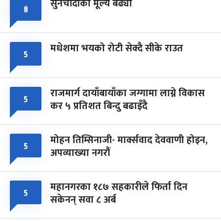
सुनचाँदीको मूल्य बढ्यो
८
मधेशमा भयको रोटी सेक्दै सीके राउत
५
राजमार्ग दायाँबायाँका जग्गामा लाग्ने विकास
५
कर ५ प्रतिशत बिन्दु बढाइँदै
मोहन तिम्सिनाजी- मार्क्सवाद देववाणी होइन,
५
अपव्याख्या नगरौं
महानगरका १८७ सहकारीले फिर्ता दिन
५
सकेनन् सवा ८ अर्ब