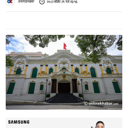
अनलाइनखबर
२०८२ मंसिर २९ गते १३:५६