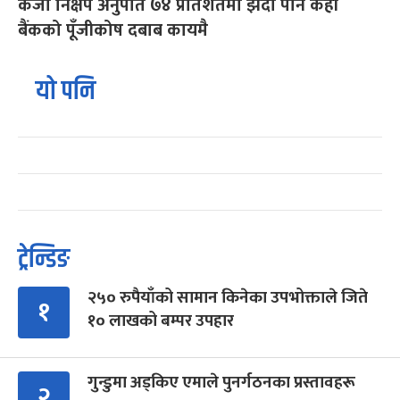
कर्जा निक्षेप अनुपात ७४ प्रतिशतमा झर्दा पनि केही
बैंकको पूँजीकोष दबाब कायमै
यो पनि
ट्रेन्डिङ
२५० रुपैयाँको सामान किनेका उपभोक्ताले जिते
१
१० लाखको बम्पर उपहार
गुन्डुमा अड्किए एमाले पुनर्गठनका प्रस्तावहरू
२