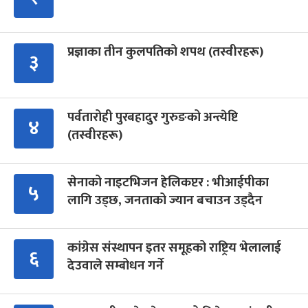
प्रज्ञाका तीन कुलपतिको शपथ (तस्वीरहरू)
३
पर्वतारोही पुरबहादुर गुरुङको अन्त्येष्टि
४
(तस्वीरहरू)
सेनाको नाइटभिजन हेलिकप्टर : भीआईपीका
५
लागि उड्छ, जनताको ज्यान बचाउन उड्दैन
कांग्रेस संस्थापन इतर समूहको राष्ट्रिय भेलालाई
६
देउवाले सम्बोधन गर्ने