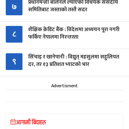
प्रधानमन्त्री बालेनले ल्याएको विधेयक संसदीय
७
समितिबाट जस्ताको तस्तै सदर
शैक्षिक क्रेडिट बैंक : विदेशमा अध्ययन पूरा नगरी
८
फर्किए नेपालमा निरन्तरता
सिँचाइ र खानेपानी : विद्युत् महसुलमा सहुलियत
९
दर, तर १३ प्रतिशत भ्याटको भार
Advertisment
आगामी बिदाहरु