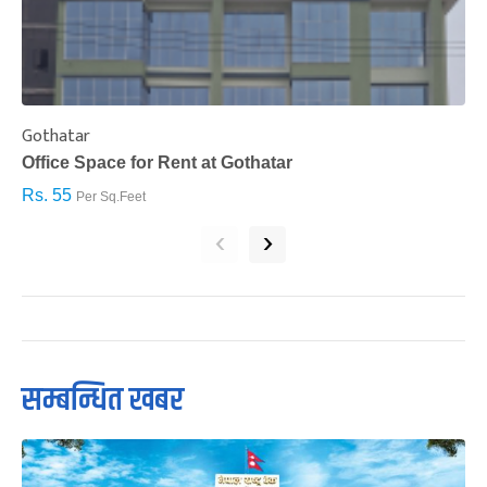
Gothatar
S
Office Space for Rent at Gothatar
H
Rs. 55
R
Per Sq.Feet
‹
›
सम्बन्धित खबर