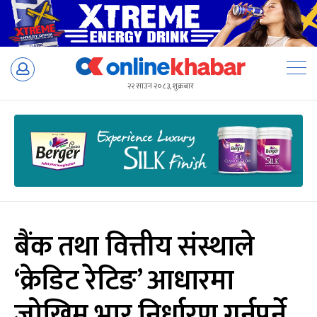
Skip
to
२२ साउन २०८३, शुक्रबार
content
बैंक तथा वित्तीय संस्थाले
‘क्रेडिट रेटिङ’ आधारमा
जोखिम भार निर्धारण गर्नुपर्ने