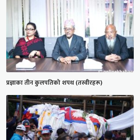
प्रज्ञाका तीन कुलपतिको शपथ (तस्वीरहरू)