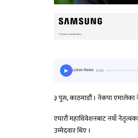
Listen News
0:00
▶
३ पुस, काठमाडौं । नेकपा एमालेका न
एघारौं महाधिवेशनबाट नयाँ नेतृत्व
उम्मेदवार थिए ।