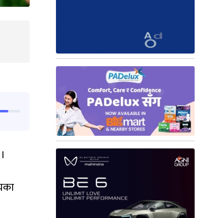
 ।
्यका