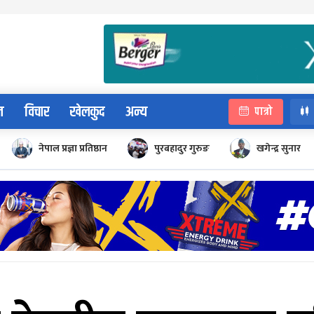
न
विचार
खेलकुद
अन्य
पात्रो
नेपाल प्रज्ञा प्रतिष्ठान
पुरबहादुर गुरुङ
खगेन्द्र सुनार