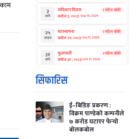
र काम
संविधान दिवस
१ महिना बाँकी
३
-
असोज ३, २०८३
Sep 19, 2026
शनि
घटस्थापना
२ महिना बाँकी
२५
-
असोज २५, २०८३
Oct 11, 2026
आइत
फूलपाती
२ महिना बाँकी
३१
-
असोज ३१ , २०८३
Oct 17, 2026
शनि
कार्तिक सङ्क्रान्ति
२ महिना बाँकी
१
सिफारिस
-
कार्तिक १, २०८३
Oct 18, 2026
आइत
महानवमी
२ महिना बाँकी
३
-
कार्तिक ३, २०८३
Oct 20, 2026
मंगल
ई–बिडिङ प्रकरण :
विक्रम पाण्डेको कम्पनीले
विजयादशमी
२ महिना बाँकी
४
७ करोड घटाएर फेर्‍यो
-
कार्तिक ४, २०८३
Oct 21, 2026
बुध
बोलकबोल