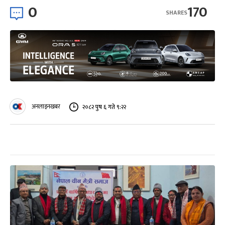
0
170
SHARES
अनलाइनखबर
२०८२ पुष ६ गते ९:२२