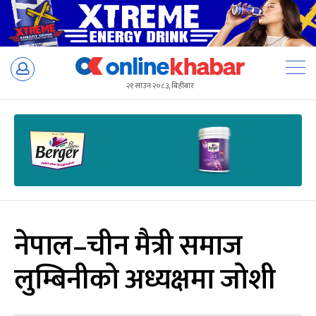
Skip
to
२१ साउन २०८३, बिहीबार
content
नेपाल–चीन मैत्री समाज
लुम्बिनीको अध्यक्षमा जोशी