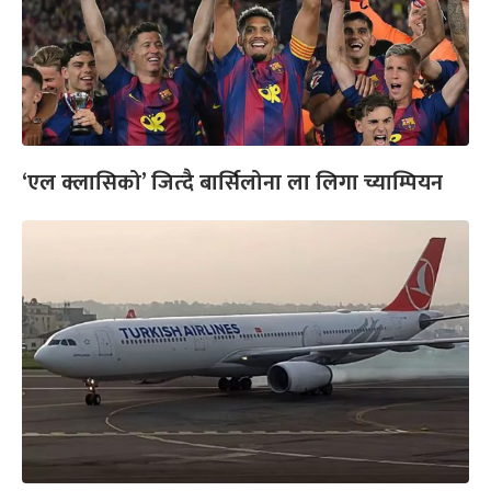
‘एल क्लासिको’ जित्दै बार्सिलोना ला लिगा च्याम्पियन