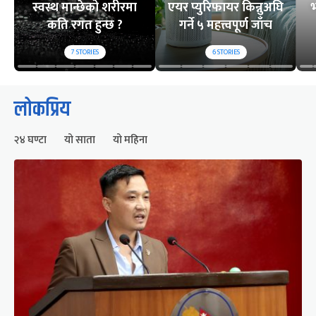
स्वस्थ मान्छेको शरीरमा
एयर प्युरिफायर किन्नुअघि
भ
कति रगत हुन्छ ?
गर्ने ५ महत्त्वपूर्ण जाँच
7
STORIES
6
STORIES
लोकप्रिय
२४ घण्टा
यो साता
यो महिना