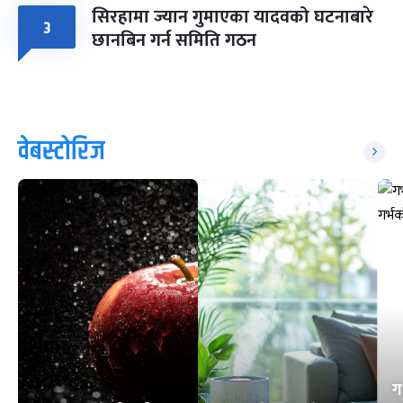
सिरहामा ज्यान गुमाएका यादवको घटनाबारे
३
छानबिन गर्न समिति गठन
वेबस्टोरिज
ग