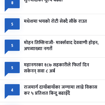
सुनचाँदीको मूल्य बढ्यो
८
मधेशमा भयको रोटी सेक्दै सीके राउत
५
मोहन तिम्सिनाजी- मार्क्सवाद देववाणी होइन,
५
अपव्याख्या नगरौं
महानगरका १८७ सहकारीले फिर्ता दिन
५
सकेनन् सवा ८ अर्ब
राजमार्ग दायाँबायाँका जग्गामा लाग्ने विकास
४
कर ५ प्रतिशत बिन्दु बढाइँदै