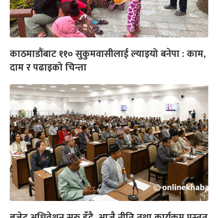
काठमाडौंबाट ११० सुकुमवासीलाई ल्याइयो बनेपा : काम,
दाम र पढाइको चिन्ता
बजेट अधिवेशन सुरु हुँदै, आजै नीति तथा कार्यक्रम प्रस्तुत