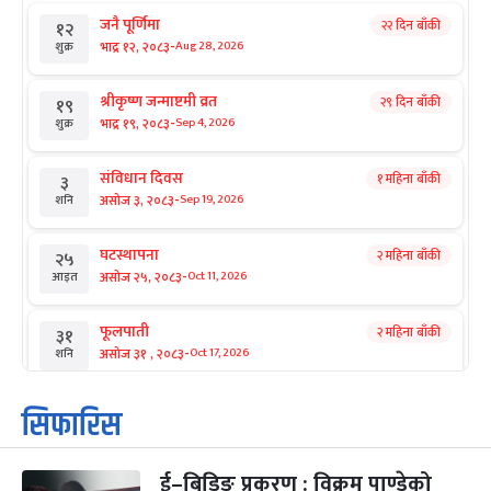
जनै पूर्णिमा
२२ दिन बाँकी
१२
-
भाद्र १२, २०८३
Aug 28, 2026
शुक्र
श्रीकृष्ण जन्माष्टमी व्रत
२९ दिन बाँकी
१९
-
भाद्र १९, २०८३
Sep 4, 2026
शुक्र
संविधान दिवस
१ महिना बाँकी
३
-
असोज ३, २०८३
Sep 19, 2026
शनि
घटस्थापना
२ महिना बाँकी
२५
-
असोज २५, २०८३
Oct 11, 2026
आइत
फूलपाती
२ महिना बाँकी
३१
-
असोज ३१ , २०८३
Oct 17, 2026
शनि
कार्तिक सङ्क्रान्ति
२ महिना बाँकी
१
सिफारिस
-
कार्तिक १, २०८३
Oct 18, 2026
आइत
ई–बिडिङ प्रकरण : विक्रम पाण्डेको
महानवमी
२ महिना बाँकी
३