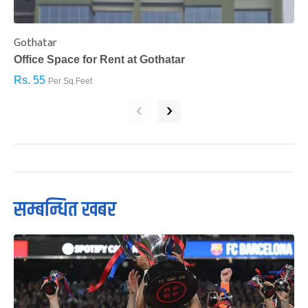
Gothatar
S
Office Space for Rent at Gothatar
H
Rs. 55
R
Per Sq.Feet
‹
›
सम्बन्धित खबर