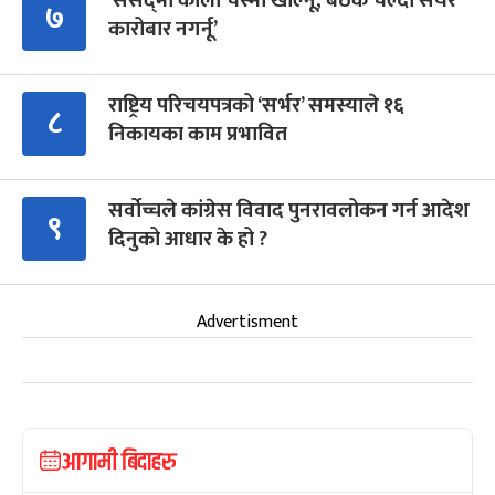
‘संसद्‍मा कालो चस्मा खोल्नू, बैठक चल्दा सेयर
७
कारोबार नगर्नू’
राष्ट्रिय परिचयपत्रको ‘सर्भर’ समस्याले १६
८
निकायका काम प्रभावित
सर्वोच्चले कांग्रेस विवाद पुनरावलोकन गर्न आदेश
९
दिनुको आधार के हो ?
Advertisment
आगामी बिदाहरु