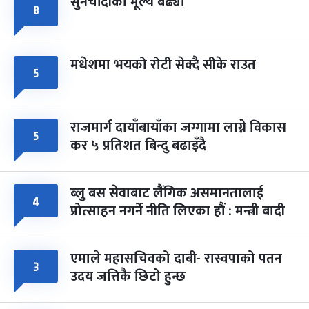
सुनचाँदीको मूल्य बढ्यो
८
मधेशमा भयको रोटी सेक्दै सीके राउत
५
राजमार्ग दायाँबायाँका जग्गामा लाग्ने विकास
५
कर ५ प्रतिशत बिन्दु बढाइँदै
ब्लु बस सेवाबाट लैंगिक असमानतालाई
४
प्रोत्साहन नगर्ने नीति लिएका हौं : मन्त्री बादी
एमाले महासचिवको दाबी- रास्वपाको पतन
३
उदय जत्तिकै छिटो हुन्छ