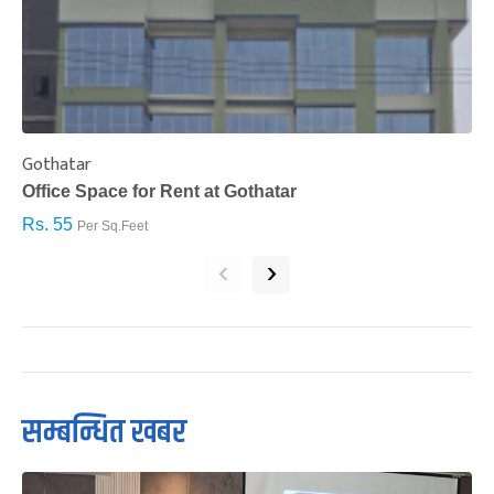
Gothatar
S
Office Space for Rent at Gothatar
H
Rs. 55
R
Per Sq.Feet
‹
›
सम्बन्धित खबर