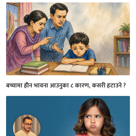
बच्चामा हीन भावना आउनुका ८ कारण, कसरी हटाउने ?