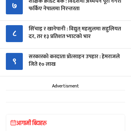
शैक्षिक क्रेडिट बैंक : विदेशमा अध्ययन पूरा नगरी
७
फर्किए नेपालमा निरन्तरता
सिँचाइ र खानेपानी : विद्युत् महसुलमा सहुलियत
८
दर, तर १३ प्रतिशत भ्याटको भार
सरकारको करदाता प्रोत्साहन उपहार : हेमराजले
९
जिते १० लाख
Advertisment
आगामी बिदाहरु