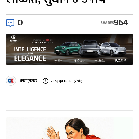
0
964
SHARES
अनलाइनखबर
२०८२ पुष १६ गते १८:४१