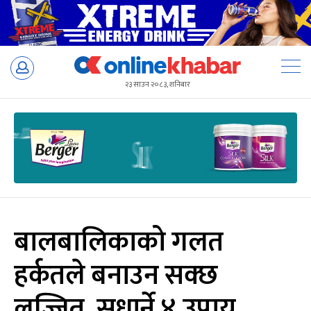
Skip
to
२३ साउन २०८३, शनिबार
content
बालबालिकाको गलत
हर्कतले बनाउन सक्छ
लज्जित, सुधार्ने ४ उपाय