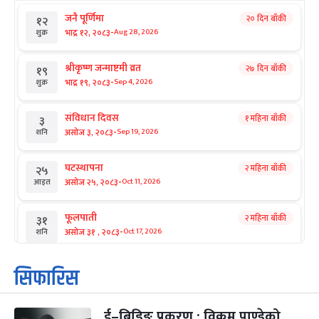
जनै पूर्णिमा
२० दिन बाँकी
१२
-
भाद्र १२, २०८३
Aug 28, 2026
शुक्र
श्रीकृष्ण जन्माष्टमी व्रत
२७ दिन बाँकी
१९
-
भाद्र १९, २०८३
Sep 4, 2026
शुक्र
संविधान दिवस
१ महिना बाँकी
३
-
असोज ३, २०८३
Sep 19, 2026
शनि
घटस्थापना
२ महिना बाँकी
२५
-
असोज २५, २०८३
Oct 11, 2026
आइत
फूलपाती
२ महिना बाँकी
३१
-
असोज ३१ , २०८३
Oct 17, 2026
शनि
कार्तिक सङ्क्रान्ति
२ महिना बाँकी
१
सिफारिस
-
कार्तिक १, २०८३
Oct 18, 2026
आइत
ई–बिडिङ प्रकरण : विक्रम पाण्डेको
महानवमी
२ महिना बाँकी