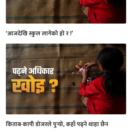
‘आजदेखि स्कुल लागेको हो र !’
किताब-कापी डोजरले पुर्‍यो, कहाँ पढ्ने थाहा छैन