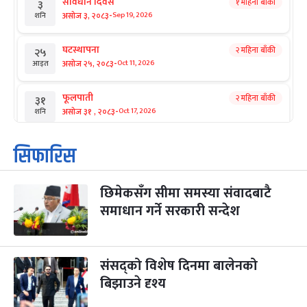
संविधान दिवस
१ महिना बाँकी
३
-
असोज ३, २०८३
Sep 19, 2026
शनि
घटस्थापना
२ महिना बाँकी
२५
-
असोज २५, २०८३
Oct 11, 2026
आइत
फूलपाती
२ महिना बाँकी
३१
-
असोज ३१ , २०८३
Oct 17, 2026
शनि
कार्तिक सङ्क्रान्ति
२ महिना बाँकी
१
सिफारिस
-
कार्तिक १, २०८३
Oct 18, 2026
आइत
छिमेकसँग सीमा समस्या संवादबाटै
महानवमी
२ महिना बाँकी
३
-
समाधान गर्ने सरकारी सन्देश
कार्तिक ३, २०८३
Oct 20, 2026
मंगल
विजयादशमी
२ महिना बाँकी
४
-
कार्तिक ४, २०८३
Oct 21, 2026
बुध
संसद्को विशेष दिनमा बालेनको
बिझाउने दृश्य
पापा‌ङ्कुशा एकादशी व्रत
२ महिना बाँकी
५
-
कार्तिक ५, २०८३
Oct 22, 2026
बिहि