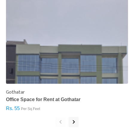
Gothatar
S
Office Space for Rent at Gothatar
H
Rs. 55
R
Per Sq.Feet
‹
›