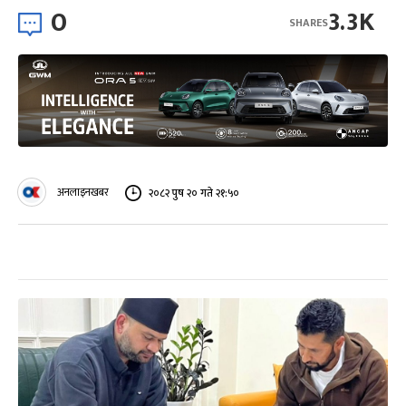
0
3.3K
SHARES
अनलाइनखबर
२०८२ पुष २० गते २१:५०