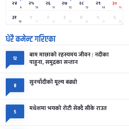
-
२४
२५
२६
२७
२८
२९
३०
फाल्गुन २४, २०८३
Mar 8, 2027
सोम
9
10
11
12
13
14
15
३१
ग्याल्पो ल्होसार
१
२
३
४
५
६
७ महिना बाँकी
२५
-
फाल्गुन २५, २०८३
Mar 9, 2027
मंगल
16
17
18
19
20
21
22
धेरै कमेन्ट गरिएका
पूर्णिमा व्रत
७ महिना बाँकी
७
-
चैत्र ७, २०८३
Mar 21, 2027
आइत
बाम माछाको रहस्यमय जीवन : नदीका
फागुपूर्णिमा
१२
७ महिना बाँकी
८
पाहुना, समुद्रका सन्तान
-
चैत्र ८, २०८३
Mar 22, 2027
सोम
सुनचाँदीको मूल्य बढ्यो
८
मधेशमा भयको रोटी सेक्दै सीके राउत
५