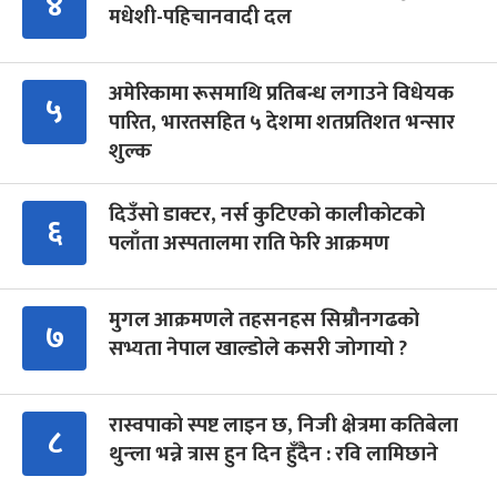
४
मधेशी-पहिचानवादी दल
अमेरिकामा रूसमाथि प्रतिबन्ध लगाउने विधेयक
५
पारित, भारतसहित ५ देशमा शतप्रतिशत भन्सार
शुल्क
दिउँसो डाक्टर, नर्स कुटिएको कालीकोटको
६
पलाँता अस्पतालमा राति फेरि आक्रमण
मुगल आक्रमणले तहसनहस सिम्रौनगढको
७
सभ्यता नेपाल खाल्डोले कसरी जोगायो ?
रास्वपाको स्पष्ट लाइन छ, निजी क्षेत्रमा कतिबेला
८
थुन्ला भन्ने त्रास हुन दिन हुँदैन : रवि लामिछाने