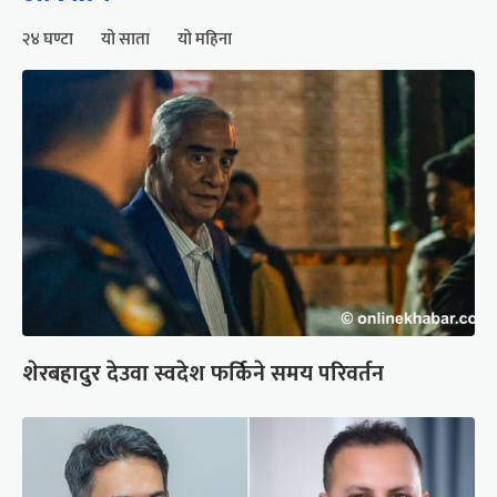
२४ घण्टा
यो साता
यो महिना
शेरबहादुर देउवा स्वदेश फर्किने समय परिवर्तन