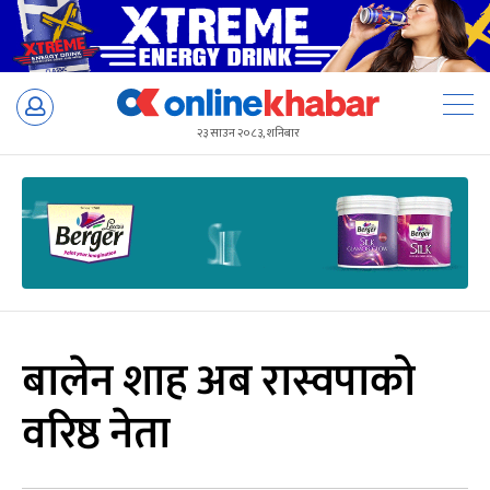
Skip
to
२३ साउन २०८३, शनिबार
content
बालेन शाह अब रास्वपाको
वरिष्ठ नेता