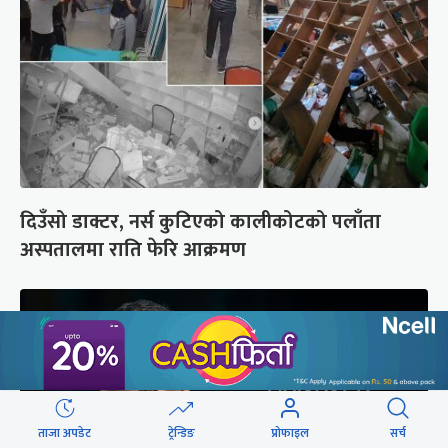
दिउँसो डाक्टर, नर्स कुटिएको कालीकोटको पलाँता
अस्पतालमा राति फेरि आक्रमण
ताजा अपडेट
ट्रेन्डिङ
प्रोफाइल
सर्च