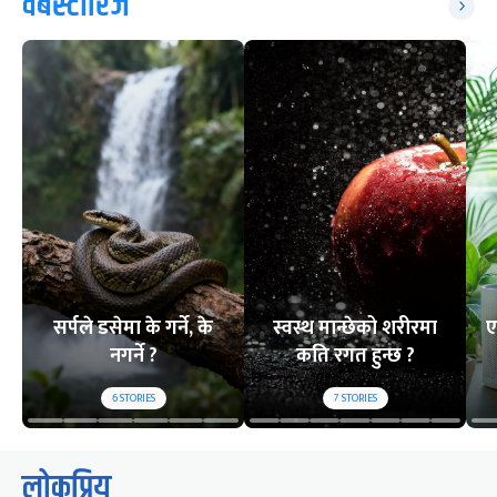
वेबस्टोरिज
सर्पले डसेमा के गर्ने, के
स्वस्थ मान्छेको शरीरमा
ए
नगर्ने ?
कति रगत हुन्छ ?
6
STORIES
7
STORIES
लोकप्रिय