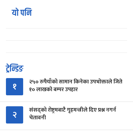
यो पनि
ट्रेन्डिङ
२५० रुपैयाँको सामान किनेका उपभोक्ताले जिते
१
१० लाखको बम्पर उपहार
संसद्को रोष्ट्रमबाटै गृहमन्त्रीले दिए प्रश्न नगर्न
२
चेतावनी