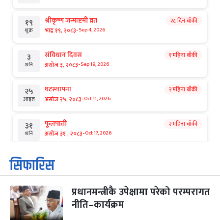
श्रीकृष्ण जन्माष्टमी व्रत
२८ दिन बाँकी
१९
-
भाद्र १९, २०८३
Sep 4, 2026
शुक्र
संविधान दिवस
१ महिना बाँकी
३
-
असोज ३, २०८३
Sep 19, 2026
शनि
घटस्थापना
२ महिना बाँकी
२५
-
असोज २५, २०८३
Oct 11, 2026
आइत
फूलपाती
२ महिना बाँकी
३१
-
असोज ३१ , २०८३
Oct 17, 2026
शनि
कार्तिक सङ्क्रान्ति
२ महिना बाँकी
१
सिफारिस
-
कार्तिक १, २०८३
Oct 18, 2026
आइत
प्रधानमन्त्रीकै उपेक्षामा परेको परम्परागत
महानवमी
२ महिना बाँकी
३
-
नीति–कार्यक्रम
कार्तिक ३, २०८३
Oct 20, 2026
मंगल