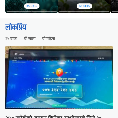
8
STORIES
6
STORIES
लोकप्रिय
२४ घण्टा
यो साता
यो महिना