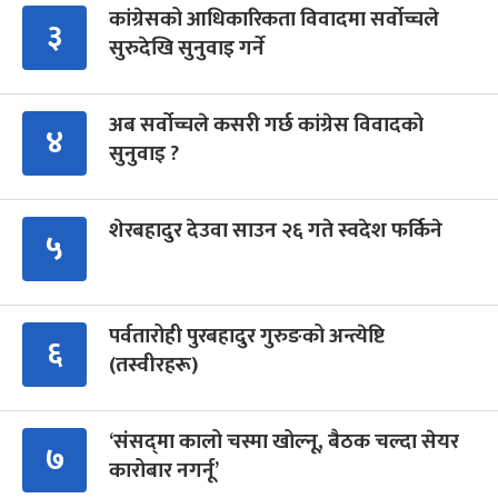
कांग्रेसको आधिकारिकता विवादमा सर्वोच्चले
३
सुरुदेखि सुनुवाइ गर्ने
अब सर्वोच्चले कसरी गर्छ कांग्रेस विवादको
४
सुनुवाइ ?
शेरबहादुर देउवा साउन २६ गते स्वदेश फर्किने
५
पर्वतारोही पुरबहादुर गुरुङको अन्त्येष्टि
६
(तस्वीरहरू)
‘संसद्‍मा कालो चस्मा खोल्नू, बैठक चल्दा सेयर
७
कारोबार नगर्नू’