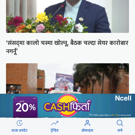
‘संसद्‍मा कालो चस्मा खोल्नू, बैठक चल्दा सेयर कारोबार
नगर्नू’
ताजा अपडेट
ट्रेन्डिङ
प्रोफाइल
सर्च