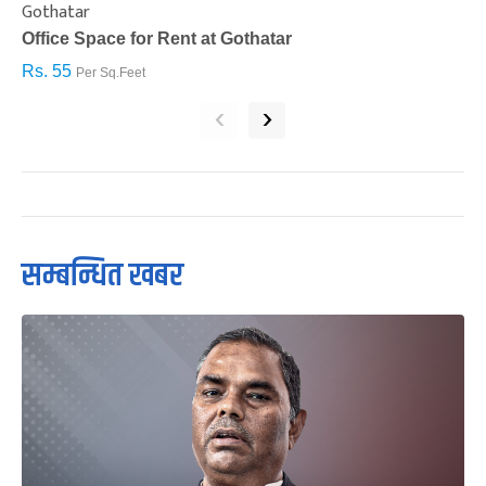
Gothatar
S
Office Space for Rent at Gothatar
H
Rs. 55
R
Per Sq.Feet
‹
›
सम्बन्धित खबर