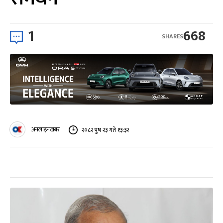
1
668
SHARES
अनलाइनखबर
२०८२ पुष २३ गते १३:३२