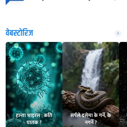
वेबस्टोरिज
हान्ता भाइरस : कति
सर्पले डसेमा के गर्ने, के
घातक ?
नगर्ने ?