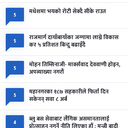
मधेशमा भयको रोटी सेक्दै सीके राउत
५
राजमार्ग दायाँबायाँका जग्गामा लाग्ने विकास
५
कर ५ प्रतिशत बिन्दु बढाइँदै
मोहन तिम्सिनाजी- मार्क्सवाद देववाणी होइन,
५
अपव्याख्या नगरौं
महानगरका १८७ सहकारीले फिर्ता दिन
५
सकेनन् सवा ८ अर्ब
ब्लु बस सेवाबाट लैंगिक असमानतालाई
४
प्रोत्साहन नगर्ने नीति लिएका हौं : मन्त्री बादी