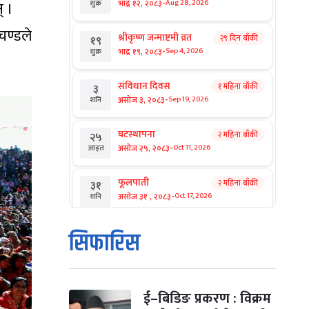
-
भाद्र १२, २०८३
् ।
Aug 28, 2026
शुक्र
चण्डले
श्रीकृष्ण जन्माष्टमी व्रत
२९ दिन बाँकी
१९
-
भाद्र १९, २०८३
Sep 4, 2026
शुक्र
संविधान दिवस
१ महिना बाँकी
३
-
असोज ३, २०८३
Sep 19, 2026
शनि
घटस्थापना
२ महिना बाँकी
२५
-
असोज २५, २०८३
Oct 11, 2026
आइत
फूलपाती
२ महिना बाँकी
३१
-
असोज ३१ , २०८३
Oct 17, 2026
शनि
कार्तिक सङ्क्रान्ति
२ महिना बाँकी
१
सिफारिस
-
कार्तिक १, २०८३
Oct 18, 2026
आइत
महानवमी
२ महिना बाँकी
३
-
कार्तिक ३, २०८३
Oct 20, 2026
मंगल
ई–बिडिङ प्रकरण : विक्रम