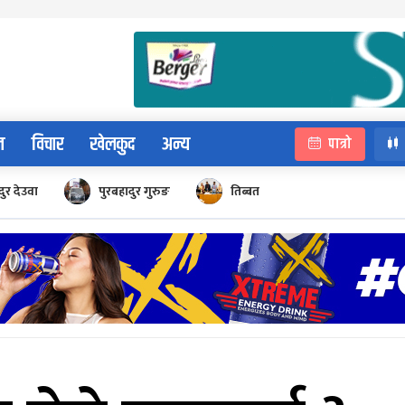
न
विचार
खेलकुद
अन्य
पात्रो
ुर देउवा
पुरबहादुर गुरुङ
तिब्बत