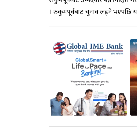
रुकुमपूर्वबाट उम्मेदवार बन्ने निश्चित ग
। रुकुमपूर्वबाट चुनाव लड्ने भएपछि य