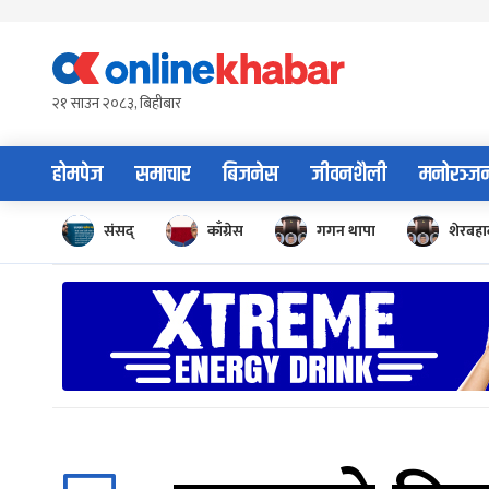
Skip
to
content
२१ साउन २०८३, बिहीबार
होमपेज
समाचार
बिजनेस
जीवनशैली
मनोरञ्ज
संसद्
काँग्रेस
गगन थापा
शेरबहाद