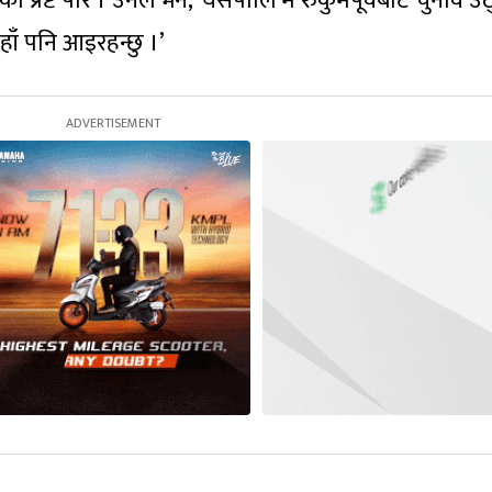
रेको प्रष्ट पारे । उनले भने, ‘यसपालि म रुकुमपूर्वबाट चुनाव उठ
हाँ पनि आइरहन्छु ।’