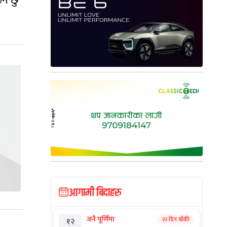
्ने छु
आगामी बिदाहरु
जनै पूर्णिमा
२२ दिन बाँकी
१२