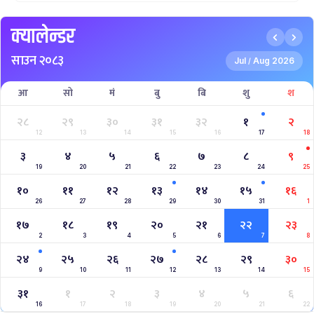
क्यालेन्डर
साउन २०८३
Jul
Aug 2026
/
आ
सो
मं
बु
बि
शु
श
२८
२९
३०
३१
३२
१
२
12
13
14
15
16
17
18
३
४
५
६
७
८
९
19
20
21
22
23
24
25
१०
११
१२
१३
१४
१५
१६
26
27
28
29
30
31
1
१७
१८
१९
२०
२१
२२
२३
2
3
4
5
6
7
8
२४
२५
२६
२७
२८
२९
३०
9
10
11
12
13
14
15
३१
१
२
३
४
५
६
16
17
18
19
20
21
22