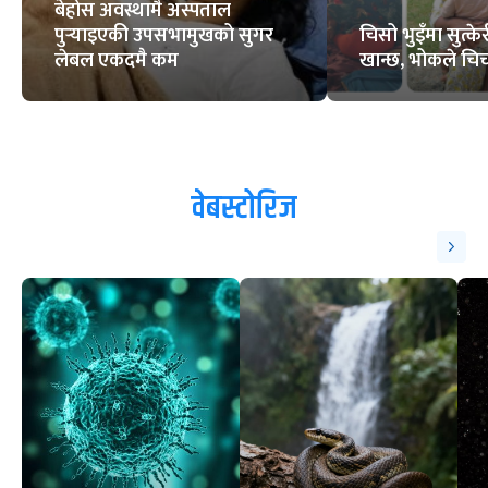
बेहोस अवस्थामै अस्पताल
पुर्‍याइएकी उपसभामुखको सुगर
चिसो भुइँमा सुत्
लेबल एकदमै कम
खान्छ, भोकले चिच्
वेबस्टोरिज