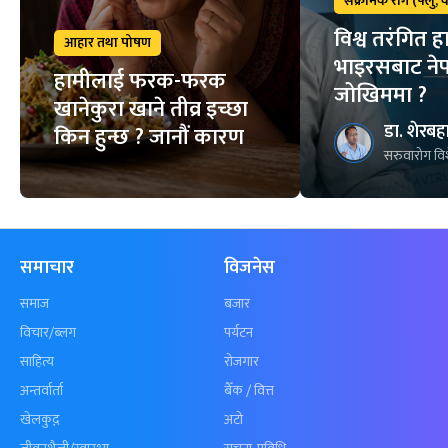
संक्रामक रोग (फ्लु,
विश्व तरंगित हा
आहार तथा पोषण
भाइरसबाट ने
हामीलाई फरक-फरक
जोखिममा ?
खानेकुरा खाने तीव्र इच्छा
डा. शेरबहा
किन हुन्छ ? जानौं कारण
सरुवारोग विश
समाचार
विजनेस
समाज
बजार
विचार/ब्लग
पर्यटन
साहित्य
रोजगार
अन्तर्वार्ता
बैँक / वित्त
खेलकुद़़
अटो