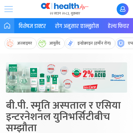
२२ साउन २०८३, शुक्रबार
विशेषज्ञ डाक्टर
रोग अनुसार छान्नुहोस
हेल्थ फिचर
अल्जाइमर
आयुर्वेद
इन्डोक्राइन (हर्मोन रोग)
एच
बी.पी. स्मृति अस्पताल र एसिया
इन्टरनेशनल युनिभर्सिटीबीच
सम्झौता