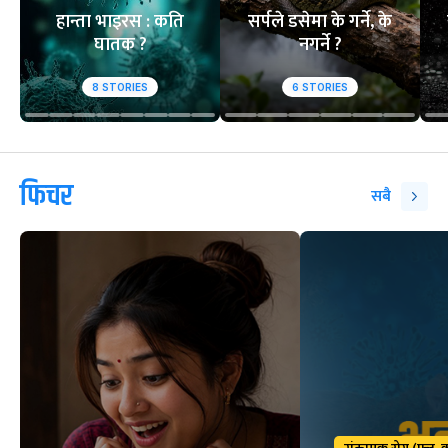
हान्ता भाइरस : कति
सर्पले डसेमा के गर्ने, के
घातक ?
नगर्ने ?
8
STORIES
6
STORIES
फिचर
सबै