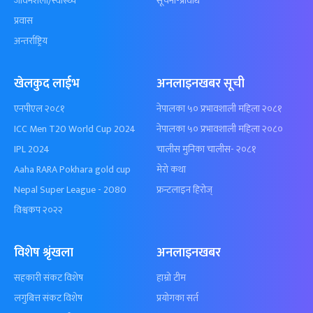
जीवनशैली/स्वास्थ्य
सूचना-प्रविधि
प्रवास
अन्तर्राष्ट्रिय
खेलकुद लाईभ
अनलाइनखबर सूची
एनपीएल २०८१
नेपालका ५० प्रभावशाली महिला २०८१
ICC Men T20 World Cup 2024
नेपालका ५० प्रभावशाली महिला २०८०
IPL 2024
चालीस मुनिका चालीस- २०८१
Aaha RARA Pokhara gold cup
मेरो कथा
Nepal Super League - 2080
फ्रन्टलाइन हिरोज्
विश्वकप २०२२
विशेष श्रृंखला
अनलाइनखबर
सहकारी संकट विशेष
हाम्रो टीम
लगुबित्त संकट विशेष
प्रयोगका सर्त