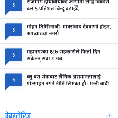
राजमार्ग दायाँबायाँका जग्गामा लाग्ने विकास
५
कर ५ प्रतिशत बिन्दु बढाइँदै
मोहन तिम्सिनाजी- मार्क्सवाद देववाणी होइन,
५
अपव्याख्या नगरौं
महानगरका १८७ सहकारीले फिर्ता दिन
५
सकेनन् सवा ८ अर्ब
ब्लु बस सेवाबाट लैंगिक असमानतालाई
४
प्रोत्साहन नगर्ने नीति लिएका हौं : मन्त्री बादी
वेबस्टोरिज