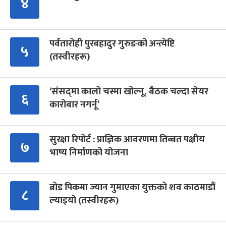
४
पर्वतारोही पुरबहादुर गुरुङको अन्त्येष्टि
५
(तस्वीरहरू)
‘संसद्‍मा कालो चस्मा खोल्नू, बैठक चल्दा सेयर
६
कारोबार नगर्नू’
सुरक्षा रिपोर्ट : प्राज्ञिक आवरणमा तिब्बत पक्षीय
७
भाष्य निर्माणको योजना
ब्रोड पिकमा ज्यान गुमाएका युक्तको शव काठमाडौं
८
ल्याइयो (तस्वीरहरू)