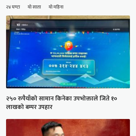
२४ घण्टा
यो साता
यो महिना
२५० रुपैयाँको सामान किनेका उपभोक्ताले जिते १०
लाखको बम्पर उपहार