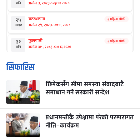
-
असोज ३, २०८३
Sep 19, 2026
शनि
घटस्थापना
२ महिना बाँकी
२५
-
असोज २५, २०८३
Oct 11, 2026
आइत
फूलपाती
२ महिना बाँकी
३१
-
असोज ३१ , २०८३
Oct 17, 2026
शनि
कार्तिक सङ्क्रान्ति
२ महिना बाँकी
१
सिफारिस
-
कार्तिक १, २०८३
Oct 18, 2026
आइत
छिमेकसँग सीमा समस्या संवादबाटै
महानवमी
२ महिना बाँकी
३
-
समाधान गर्ने सरकारी सन्देश
कार्तिक ३, २०८३
Oct 20, 2026
मंगल
विजयादशमी
२ महिना बाँकी
४
-
कार्तिक ४, २०८३
Oct 21, 2026
बुध
प्रधानमन्त्रीकै उपेक्षामा परेको परम्परागत
नीति–कार्यक्रम
पापा‌ङ्कुशा एकादशी व्रत
२ महिना बाँकी
५
-
कार्तिक ५, २०८३
Oct 22, 2026
बिहि