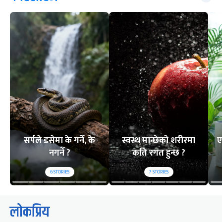
सर्पले डसेमा के गर्ने, के
स्वस्थ मान्छेको शरीरमा
ए
नगर्ने ?
कति रगत हुन्छ ?
6
STORIES
7
STORIES
लोकप्रिय