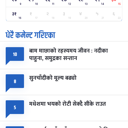
9
10
11
12
13
14
15
३१
ग्याल्पो ल्होसार
१
२
३
४
५
६
७ महिना बाँकी
२५
-
फाल्गुन २५, २०८३
Mar 9, 2027
मंगल
16
17
18
19
20
21
22
धेरै कमेन्ट गरिएका
पूर्णिमा व्रत
७ महिना बाँकी
७
-
चैत्र ७, २०८३
Mar 21, 2027
आइत
बाम माछाको रहस्यमय जीवन : नदीका
फागुपूर्णिमा
१०
७ महिना बाँकी
८
पाहुना, समुद्रका सन्तान
-
चैत्र ८, २०८३
Mar 22, 2027
सोम
सुनचाँदीको मूल्य बढ्यो
८
मधेशमा भयको रोटी सेक्दै सीके राउत
५