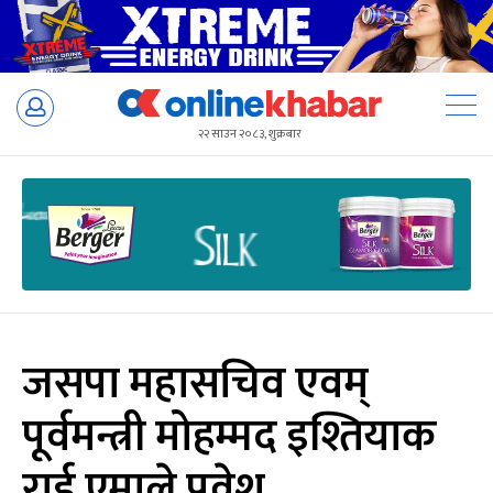
Skip
to
२२ साउन २०८३, शुक्रबार
content
जसपा महासचिव एवम्
पूर्वमन्त्री मोहम्मद इश्तियाक
राई एमाले प्रवेश