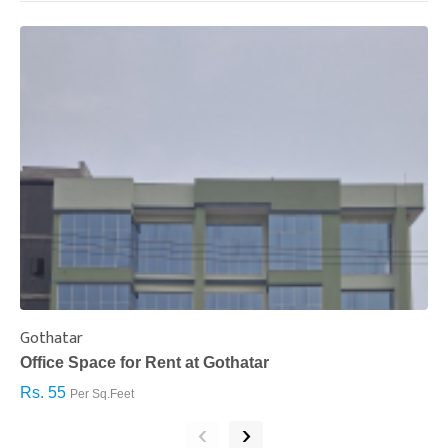
Gothatar
S
Office Space for Rent at Gothatar
H
Rs. 55
R
Per Sq.Feet
‹
›