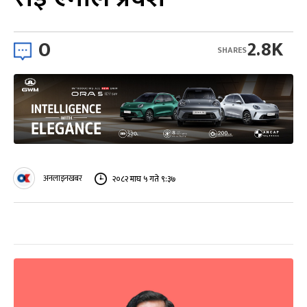
0
2.8K
SHARES
अनलाइनखबर
२०८२ माघ ५ गते ९:३७