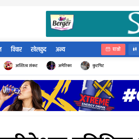
न
विचार
खेलकुद
अन्य
पात्रो
अस्तित्व संकट
अमेरिका
कुटपिट