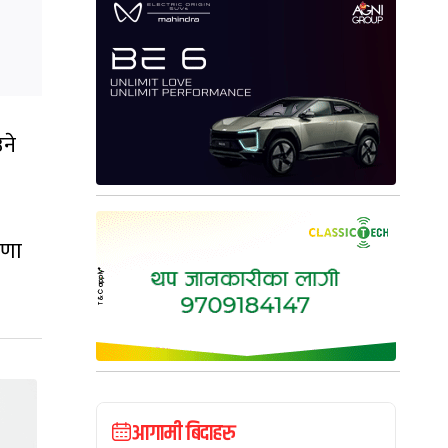
उने
षणा
आगामी बिदाहरु