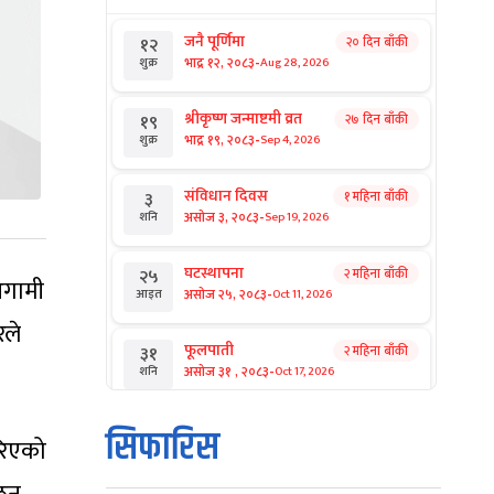
जनै पूर्णिमा
२० दिन बाँकी
१२
-
भाद्र १२, २०८३
Aug 28, 2026
शुक्र
श्रीकृष्ण जन्माष्टमी व्रत
२७ दिन बाँकी
१९
-
भाद्र १९, २०८३
Sep 4, 2026
शुक्र
संविधान दिवस
१ महिना बाँकी
३
-
असोज ३, २०८३
Sep 19, 2026
शनि
घटस्थापना
२ महिना बाँकी
२५
आगामी
-
असोज २५, २०८३
Oct 11, 2026
आइत
रले
फूलपाती
२ महिना बाँकी
३१
-
असोज ३१ , २०८३
Oct 17, 2026
शनि
कार्तिक सङ्क्रान्ति
२ महिना बाँकी
१
सिफारिस
गरिएको
-
कार्तिक १, २०८३
Oct 18, 2026
आइत