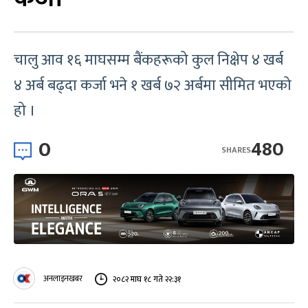
चालु आव १६ माघसम्म बैंकहरूको कुल निक्षेप ४ खर्ब
४ अर्ब बढ्दा कर्जा भने १ खर्ब ७२ अर्बमा सीमित भएको
हो ।
0
480
SHARES
अनलाइनखबर
२०८२ माघ १८ गते २२:३१