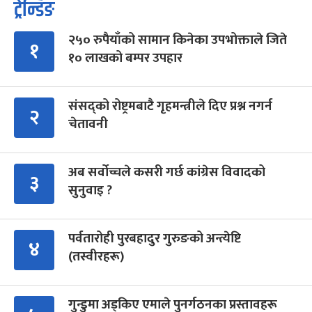
ट्रेन्डिङ
२५० रुपैयाँको सामान किनेका उपभोक्ताले जिते
१
१० लाखको बम्पर उपहार
संसद्को रोष्ट्रमबाटै गृहमन्त्रीले दिए प्रश्न नगर्न
२
चेतावनी
अब सर्वोच्चले कसरी गर्छ कांग्रेस विवादको
३
सुनुवाइ ?
पर्वतारोही पुरबहादुर गुरुङको अन्त्येष्टि
४
(तस्वीरहरू)
गुन्डुमा अड्किए एमाले पुनर्गठनका प्रस्तावहरू