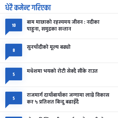
धेरै कमेन्ट गरिएका
पूर्णिमा व्रत
७ महिना बाँकी
७
-
चैत्र ७, २०८३
Mar 21, 2027
आइत
बाम माछाको रहस्यमय जीवन : नदीका
फागुपूर्णिमा
७ महिना बाँकी
८
१०
पाहुना, समुद्रका सन्तान
-
चैत्र ८, २०८३
Mar 22, 2027
सोम
सुनचाँदीको मूल्य बढ्यो
८
मधेशमा भयको रोटी सेक्दै सीके राउत
५
राजमार्ग दायाँबायाँका जग्गामा लाग्ने विकास
५
कर ५ प्रतिशत बिन्दु बढाइँदै