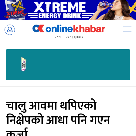
Skip
to
२२ साउन २०८३, शुक्रबार
content
चालु आवमा थपिएको
निक्षेपको आधा पनि गएन
कर्जा