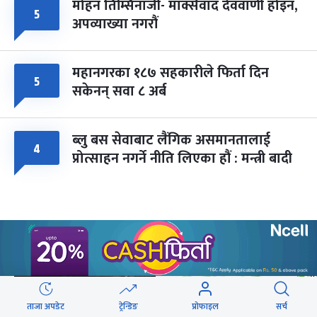
मोहन तिम्सिनाजी- मार्क्सवाद देववाणी होइन,
५
अपव्याख्या नगरौं
महानगरका १८७ सहकारीले फिर्ता दिन
५
सकेनन् सवा ८ अर्ब
ब्लु बस सेवाबाट लैंगिक असमानतालाई
४
प्रोत्साहन नगर्ने नीति लिएका हौं : मन्त्री बादी
वेबस्टोरिज
ताजा अपडेट
ट्रेन्डिङ
प्रोफाइल
सर्च