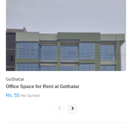
Gothatar
S
Office Space for Rent at Gothatar
H
Rs. 55
R
Per Sq.Feet
‹
›