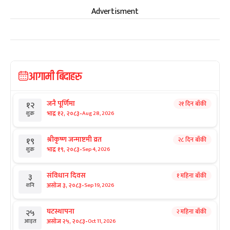
Advertisment
आगामी बिदाहरु
जनै पूर्णिमा
२१ दिन बाँकी
१२
-
भाद्र १२, २०८३
Aug 28, 2026
शुक्र
श्रीकृष्ण जन्माष्टमी व्रत
२८ दिन बाँकी
१९
-
भाद्र १९, २०८३
Sep 4, 2026
शुक्र
संविधान दिवस
१ महिना बाँकी
३
-
असोज ३, २०८३
Sep 19, 2026
शनि
घटस्थापना
२ महिना बाँकी
२५
-
असोज २५, २०८३
Oct 11, 2026
आइत