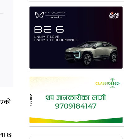
 भएको
्था छ