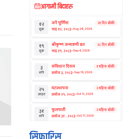
आगामी बिदाहरु
जनै पूर्णिमा
२१ दिन बाँकी
१२
-
भाद्र १२, २०८३
Aug 28, 2026
शुक्र
श्रीकृष्ण जन्माष्टमी व्रत
२८ दिन बाँकी
१९
-
भाद्र १९, २०८३
Sep 4, 2026
शुक्र
संविधान दिवस
१ महिना बाँकी
३
-
असोज ३, २०८३
Sep 19, 2026
शनि
घटस्थापना
२ महिना बाँकी
२५
-
असोज २५, २०८३
Oct 11, 2026
आइत
फूलपाती
२ महिना बाँकी
३१
-
असोज ३१ , २०८३
Oct 17, 2026
शनि
कार्तिक सङ्क्रान्ति
२ महिना बाँकी
१
सिफारिस
-
कार्तिक १, २०८३
Oct 18, 2026
आइत