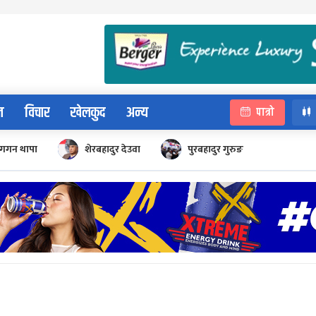
न
विचार
खेलकुद
अन्य
पात्रो
गगन थापा
शेरबहादुर देउवा
पुरबहादुर गुरुङ