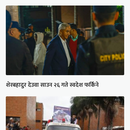
शेरबहादुर देउवा साउन २६ गते स्वदेश फर्किने