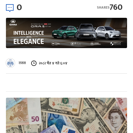
0
760
SHARES
रासस
२०८२ चैत ४ गते ६:०४