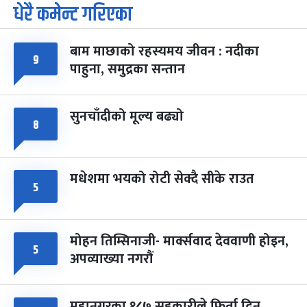
धेरै कमेन्ट गरिएका
बाम माछाको रहस्यमय जीवन : नदीका
९
पाहुना, समुद्रका सन्तान
सुनचाँदीको मूल्य बढ्यो
८
मधेशमा भयको रोटी सेक्दै सीके राउत
५
मोहन तिम्सिनाजी- मार्क्सवाद देववाणी होइन,
५
अपव्याख्या नगरौं
महानगरका १८७ सहकारीले फिर्ता दिन