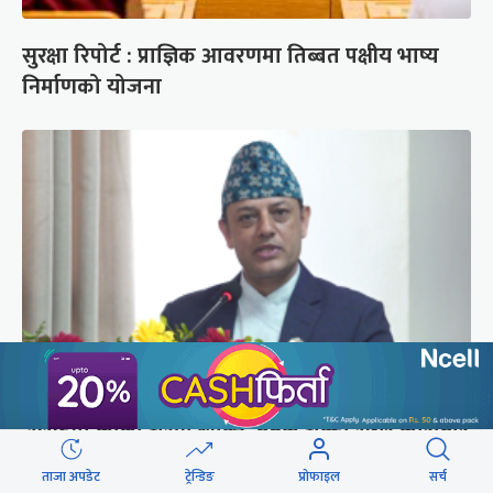
सुरक्षा रिपोर्ट : प्राज्ञिक आवरणमा तिब्बत पक्षीय भाष्य
निर्माणको योजना
‘संसद्‍मा कालो चस्मा खोल्नू, बैठक चल्दा सेयर कारोबार
नगर्नू’
ताजा अपडेट
ट्रेन्डिङ
प्रोफाइल
सर्च