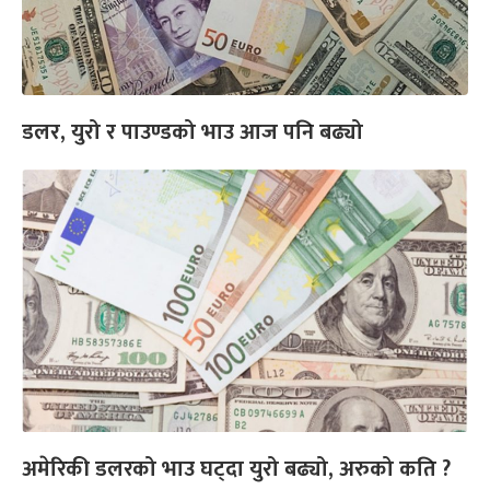
डलर, युरो र पाउण्डको भाउ आज पनि बढ्यो
अमेरिकी डलरको भाउ घट्दा युरो बढ्यो, अरुको कति ?