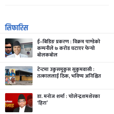
सिफारिस
ई–बिडिङ प्रकरण : विक्रम पाण्डेको
कम्पनीले ७ करोड घटाएर फेर्‍यो
बोलकबोल
टेन्टमा उकुसमुकुस सुकुमवासी :
तत्काललाई ठिक, भविष्य अनिश्चित
डा. मनोज शर्मा : चोलेन्द्रशमशेरका
‘हिरा’