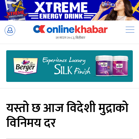
Skip
to
२१ साउन २०८३, बिहीबार
content
यस्तो छ आज विदेशी मुद्राको
विनिमय दर