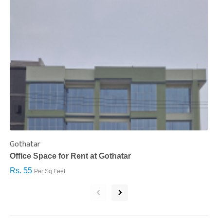
Gothatar
S
Office Space for Rent at Gothatar
H
Rs. 55
R
Per Sq.Feet
‹
›