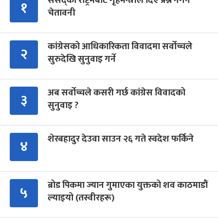
संसद्को रोष्ट्रमबाटै गृहमन्त्रीले दिए प्रश्न नगर्न
१
चेतावनी
कांग्रेसको आधिकारिकता विवादमा सर्वोच्चले
२
सुरुदेखि सुनुवाइ गर्ने
अब सर्वोच्चले कसरी गर्छ कांग्रेस विवादको
३
सुनुवाइ ?
शेरबहादुर देउवा साउन २६ गते स्वदेश फर्किने
४
ब्रोड पिकमा ज्यान गुमाएका युक्तको शव काठमाडौं
५
ल्याइयो (तस्वीरहरू)