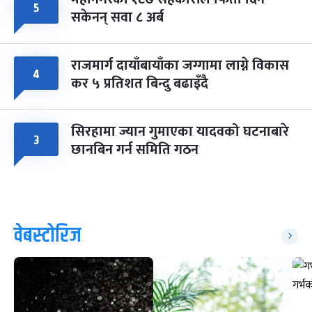
५
सकेनन् सवा ८ अर्ब
राजमार्ग दायाँबायाँका जग्गामा लाग्ने विकास
४
कर ५ प्रतिशत बिन्दु बढाइँदै
सिरहामा ज्यान गुमाएका यादवको घटनाबारे
३
छानबिन गर्न समिति गठन
वेबस्टोरिज