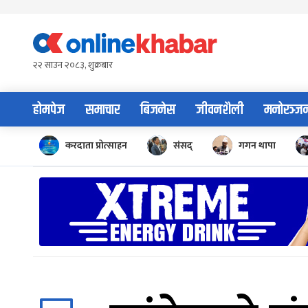
Skip
to
content
२२ साउन २०८३, शुक्रबार
होमपेज
समाचार
बिजनेस
जीवनशैली
मनोरञ्ज
करदाता प्रोत्साहन
संसद्
गगन थापा