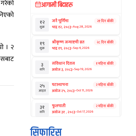
गरेको
आगामी बिदाहरु
निएको
जनै पूर्णिमा
२१ दिन बाँकी
१२
-
भाद्र १२, २०८३
Aug 28, 2026
शुक्र
श्रीकृष्ण जन्माष्टमी व्रत
२८ दिन बाँकी
१९
ो । २
-
भाद्र १९, २०८३
Sep 4, 2026
शुक्र
यसबाट
संविधान दिवस
१ महिना बाँकी
३
-
असोज ३, २०८३
Sep 19, 2026
शनि
घटस्थापना
२ महिना बाँकी
२५
-
असोज २५, २०८३
Oct 11, 2026
आइत
फूलपाती
२ महिना बाँकी
३१
-
असोज ३१ , २०८३
Oct 17, 2026
शनि
कार्तिक सङ्क्रान्ति
२ महिना बाँकी
१
सिफारिस
-
कार्तिक १, २०८३
Oct 18, 2026
आइत