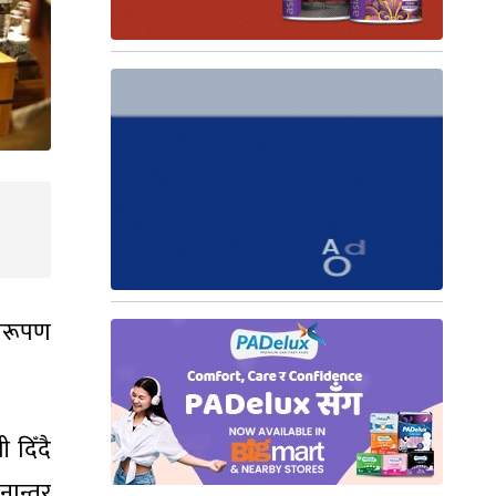
निरूपण
 दिँदै
नान्तर