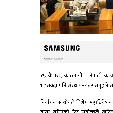
१५ वैशाख, काठमाडौं । नेपाली कांग
भइसक्दा पनि संस्थापनइतर समूहले स
निर्वाचन आयोगले विशेष महाधिवेशन
दायर गरिएको रिट सर्वोच्चले खारेज