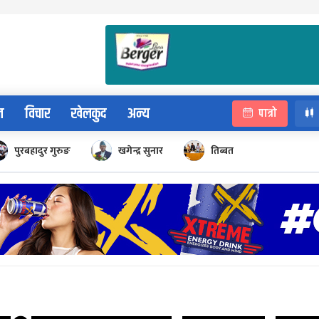
न
विचार
खेलकुद
अन्य
पात्रो
पुरबहादुर गुरुङ
खगेन्द्र सुनार
तिब्बत