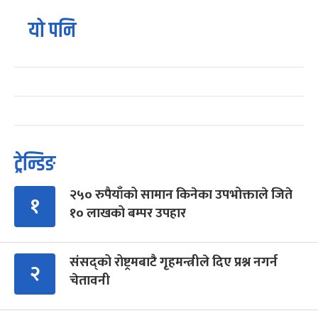
यो पनि
ट्रेन्डिङ
२५० रुपैयाँको सामान किनेका उपभोक्ताले जिते
१
१० लाखको बम्पर उपहार
संसद्को रोष्ट्रमबाटै गृहमन्त्रीले दिए प्रश्न नगर्न
२
चेतावनी