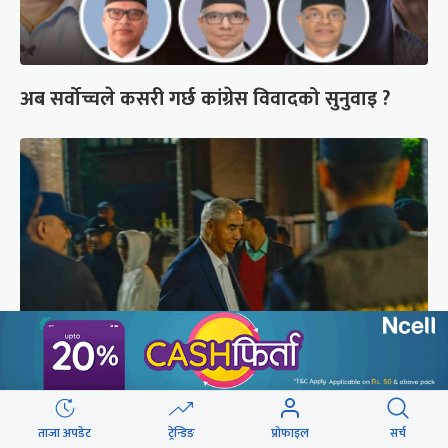
अब सर्वोच्चले कसरी गर्छ कांग्रेस विवादको सुनुवाइ ?
शेरबहादुर देउवा साउन २६ गते स्वदेश फर्किने
ताजा अपडेट
ट्रेन्डिङ
प्रोफाइल
सर्च