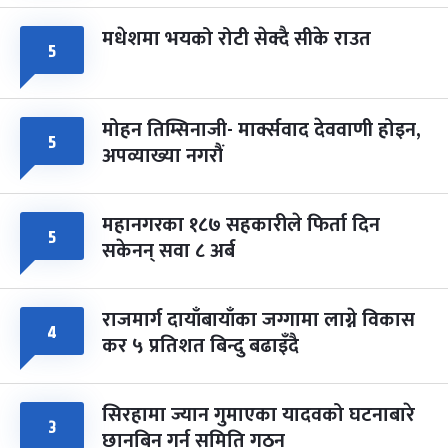
मधेशमा भयको रोटी सेक्दै सीके राउत
५
मोहन तिम्सिनाजी- मार्क्सवाद देववाणी होइन,
५
अपव्याख्या नगरौं
महानगरका १८७ सहकारीले फिर्ता दिन
५
सकेनन् सवा ८ अर्ब
राजमार्ग दायाँबायाँका जग्गामा लाग्ने विकास
४
कर ५ प्रतिशत बिन्दु बढाइँदै
सिरहामा ज्यान गुमाएका यादवको घटनाबारे
३
छानबिन गर्न समिति गठन