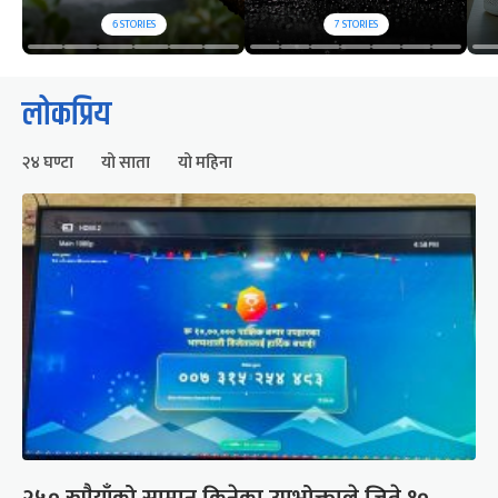
6
STORIES
7
STORIES
लोकप्रिय
२४ घण्टा
यो साता
यो महिना