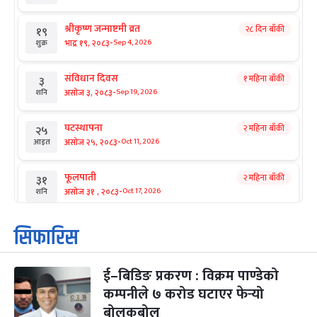
श्रीकृष्ण जन्माष्टमी व्रत
२८ दिन बाँकी
१९
-
भाद्र १९, २०८३
Sep 4, 2026
शुक्र
संविधान दिवस
१ महिना बाँकी
३
-
असोज ३, २०८३
Sep 19, 2026
शनि
घटस्थापना
२ महिना बाँकी
२५
-
असोज २५, २०८३
Oct 11, 2026
आइत
फूलपाती
२ महिना बाँकी
३१
-
असोज ३१ , २०८३
Oct 17, 2026
शनि
कार्तिक सङ्क्रान्ति
२ महिना बाँकी
१
सिफारिस
-
कार्तिक १, २०८३
Oct 18, 2026
आइत
ई–बिडिङ प्रकरण : विक्रम पाण्डेको
महानवमी
२ महिना बाँकी
३
-
कम्पनीले ७ करोड घटाएर फेर्‍यो
कार्तिक ३, २०८३
Oct 20, 2026
मंगल
बोलकबोल