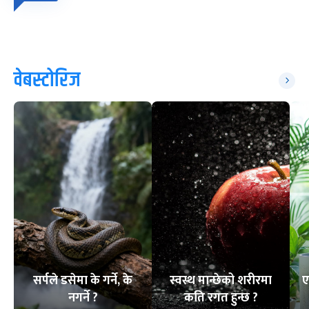
वेबस्टोरिज
सर्पले डसेमा के गर्ने, के
स्वस्थ मान्छेको शरीरमा
ए
नगर्ने ?
कति रगत हुन्छ ?