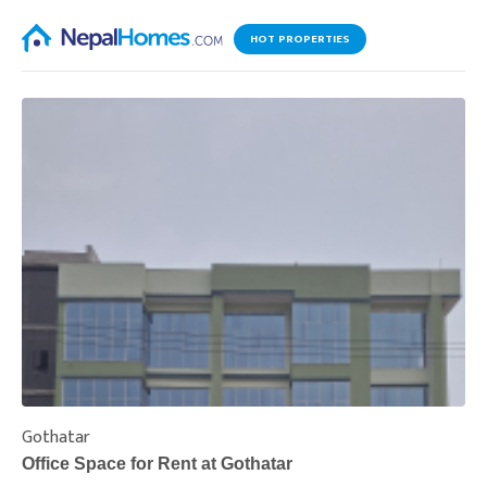
HOT PROPERTIES
Gothatar
S
Office Space for Rent at Gothatar
H