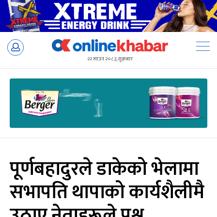
Skip
to
२२ साउन २०८३, शुक्रबार
content
पूर्णबहादुरले डाकेको भेलामा
सभापति थापाको कार्यशैलीमै
उठाए नेताहरूले प्रश्न