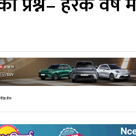
को प्रश्न– हरेक वर्ष
 १७:१०