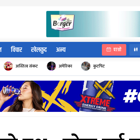
न
विचार
खेलकुद
अन्य
पात्रो
अस्तित्व संकट
अमेरिका
कुटपिट