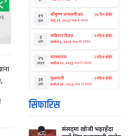
श्रीकृष्ण जन्माष्टमी व्रत
२७ दिन बाँकी
१९
-
भाद्र १९, २०८३
Sep 4, 2026
शुक्र
संविधान दिवस
१ महिना बाँकी
३
-
असोज ३, २०८३
Sep 19, 2026
शनि
घटस्थापना
२ महिना बाँकी
२५
-
असोज २५, २०८३
Oct 11, 2026
आइत
खाना
फूलपाती
२ महिना बाँकी
,
३१
-
असोज ३१ , २०८३
Oct 17, 2026
शनि
ि
कार्तिक सङ्क्रान्ति
२ महिना बाँकी
१
सिफारिस
-
कार्तिक १, २०८३
Oct 18, 2026
आइत
महानवमी
२ महिना बाँकी
३
-
कार्तिक ३, २०८३
Oct 20, 2026
मंगल
संसद्‌मा खोजी भइरहँदा