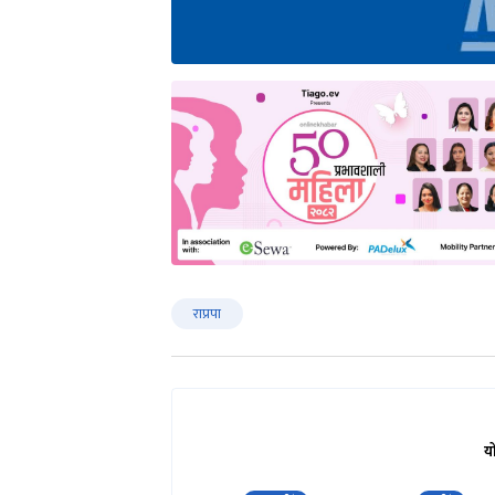
राप्रपा
य