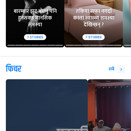
बारम्बार झुट बोल्नु पनि
तकिया सफा नगर्दा
हुनसक्छ मानसिक
कस्ता स्वास्थ्य समस्या
समस्या
देखिन्छन् ?
7
STORIES
7
STORIES
फिचर
सबै