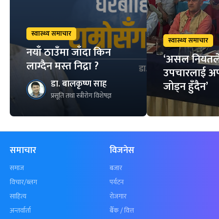
स्वास्थ्य समाचार
स्वास्थ्य समाचार
नयाँ ठाउँमा जाँदा किन
‘असल नियतल
लाग्दैन मस्त निद्रा ?
उपचारलाई अ
डा. बालकृष्ण साह
जोड्न हुँदैन’
प्रसूति तथा स्त्रीरोग विशेषज्ञ
समाचार
विजनेस
समाज
बजार
विचार/ब्लग
पर्यटन
साहित्य
रोजगार
अन्तर्वार्ता
बैँक / वित्त