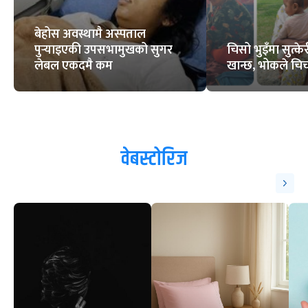
बेहोस अवस्थामै अस्पताल
पुर्‍याइएकी उपसभामुखको सुगर
चिसो भुइँमा सुत्
लेबल एकदमै कम
खान्छ, भोकले चिच्
वेबस्टोरिज