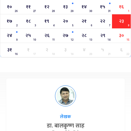
१०
११
१२
१३
१४
१५
१६
26
27
28
29
30
31
1
१७
१८
१९
२०
२१
२२
२३
2
3
4
5
6
7
8
२४
२५
२६
२७
२८
२९
३०
9
10
11
12
13
14
15
३१
१
२
३
४
५
६
16
17
18
19
20
21
22
लेखक
डा. बालकृष्ण साह