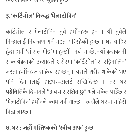
त्यसैले बिहान सबेरै ब्युझँने हुन्छ ।
३. ‘कर्टिसोल’ विरुद्ध ‘मेलाटोनिन’
कर्टिसोल र मेलाटोनिन दुवै हर्मोनहरू हुन । यी दुवैले
निन्द्रालाई नियन्त्रण गर्न मद्दत गरिरहेको हुन्छ । घर बाहिर
हुँदा हामी ‘सोसल मोड’ मा हुन्छौँ । नयाँ मान्छे, नयाँ कुराकानी
र कार्यक्रमको उत्साहले शरीरमा ‘कर्टिसोल’ र ’एड्रिनालिन’
जस्ता हर्मोनहरू सक्रिय रहन्छन् । यसले शरीर थाकेको भए
पनि दिमागलाई हाइपर–अलर्ट राखिदिन्छ । तर घर
पुग्नेबित्तिकै दिमागले “अब म सुरक्षित छु“ भन्ने संकेत पाउँछ र
‘मेलाटोनिन’ हर्मोनले काम गर्न थाल्छ । त्यसैले घरमा गहिरो
निद्रा लाग्छ ।
४. घर : जहाँ मस्तिष्कको ‘स्वीच अफ’ हुन्छ