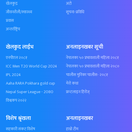
खेलकुद़़
अटो
जीवनशैली/स्वास्थ्य
सूचना-प्रविधि
प्रवास
अन्तर्राष्ट्रिय
खेलकुद लाईभ
अनलाइनखबर सूची
एनपीएल २०८१
नेपालका ५० प्रभावशाली महिला २०८१
ICC Men T20 World Cup 2024
नेपालका ५० प्रभावशाली महिला २०८०
IPL 2024
चालीस मुनिका चालीस- २०८१
Aaha RARA Pokhara gold cup
मेरो कथा
Nepal Super League - 2080
फ्रन्टलाइन हिरोज्
विश्वकप २०२२
विशेष श्रृंखला
अनलाइनखबर
सहकारी संकट विशेष
हाम्रो टीम