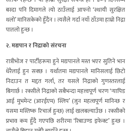
सतर्क रहन्छ । यो हाम्रो सुरक्षा संयन्त्र हो । ४–५ दिनसम्म
बस्दा पनि दिमागले त्यो ठाउँलाई आफ्नो ‘स्थायी सुरक्षित
थलो’ मानिसकेको हुँदैन । त्यसैले गर्दा नयाँ ठाँउमा हाम्रो निद्रा
पातलो हुन्छ ।
२. मद्यपान र निद्राको संरचना
रात्रीभोज र पार्टीहरूमा हुने मद्यपानले मस्त भएर सुतिने भान
धेरैलाई हुन सक्छ । यर्थातमा मद्यपानले मानिसलाई छिटो
निदाउन त मद्दत गर्ला, तर यसले निद्राको गुणस्तरलाई
बिगार्छ । रक्सीले निद्राको सबैभन्दा महत्त्वपूर्ण चरण ‘र्‍यापिड
आई मुभमेन्ट (आरईएम) स्लिप’ (जुन महत्वपूर्ण मानिन्छ र
यसमा मस्तिष्क रिचार्ज हुन्छ) लाई खलबल्याउँछ । रक्सीको
प्रभाव कम हुँदै गएपछि शरीरमा ‘रिबाउण्ड इफेक्ट’ हुन्छ ।