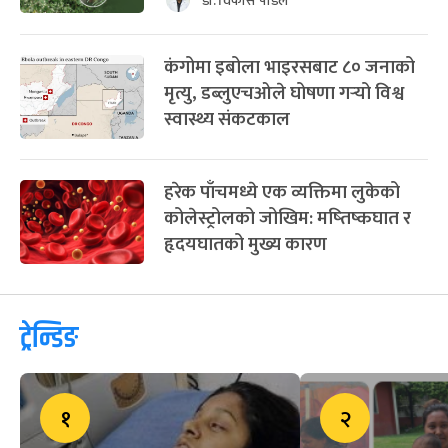
डा. विकास पौडेल
कंगोमा इबोला भाइरसबाट ८० जनाको
मृत्यु, डब्लुएचओले घोषणा गर्‍यो विश्व
स्वास्थ्य संकटकाल
हरेक पाँचमध्ये एक व्यक्तिमा लुकेको
कोलेस्ट्रोलको जोखिम: मष्तिष्कघात र
हृदयघातको मुख्य कारण
ट्रेन्डिङ
१
२