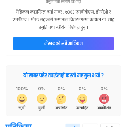
प्रसूति तथा स्त्रीरोग विशेषज्ञ
मेडिकल काउन्सिल दर्ता नम्बर : ७३१३ एमबीबीएस, डीजीओ र
एमपीएच । मोरङ सहकारी अस्पताल विराटनगरमा कार्यरत डा. साह
प्रसूति तथा स्त्रीरोग विशेषज्ञ हुन् ।
लेखकको सबै आर्टिकल
यो खबर पढेर तपाईलाई कस्तो महसुस भयो ?
100%
0%
0%
0%
0%
खुसी
दुःखी
अचम्मित
उत्साहित
आक्रोशित