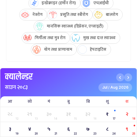
इन्डोक्राइन (हर्मोन रोग)
एचआईभी
नेत्ररोग
प्रसूति तथा स्त्रीरोग
बालरोग
मानसिक स्वास्थ्य (डिप्रेसन, एन्जाइटी)
मिर्गौला तथा मुत्र रोग
मुख तथा दन्त स्वास्थ्य
योग तथा प्राणायाम
हेपटाइटिस
क्यालेन्डर
साउन २०८३
Jul
Aug 2026
/
आ
सो
मं
बु
बि
शु
श
२८
२९
३०
३१
३२
१
२
12
13
14
15
16
17
18
३
४
५
६
७
८
९
19
20
21
22
23
24
25