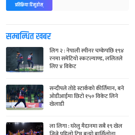
ग्याल्पो ल्होसार
७ महिना बाँकी
२५
प्रतिक्रिया दिनुहोस्
-
फाल्गुन २५, २०८३
Mar 9, 2027
मंगल
पूर्णिमा व्रत
७ महिना बाँकी
७
-
चैत्र ७, २०८३
Mar 21, 2027
आइत
सम्बन्धित खबर
फागुपूर्णिमा
७ महिना बाँकी
८
लिग २ : नेपाली स्पीनर चम्केपछि १९४
-
चैत्र ८, २०८३
Mar 22, 2027
सोम
रनमा समेटियो स्कटल्याण्ड, ललितले
लिए ४ विकेट
सन्दीपले तोडे स्टार्कको कीर्तिमान, बने
ओडीआईमा छिटो १५० विकेट लिने
खेलाडी
ला लिगा : घरेलु मैदानमा सबै १९ खेल
जित्ने पहिलो टिम बन्यो बार्सिलोना