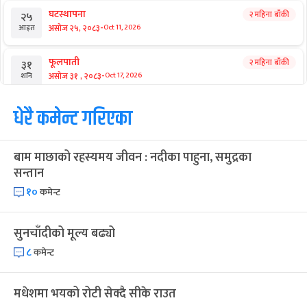
घटस्थापना
२ महिना बाँकी
२५
-
असोज २५, २०८३
Oct 11, 2026
आइत
फूलपाती
२ महिना बाँकी
३१
-
असोज ३१ , २०८३
Oct 17, 2026
शनि
कार्तिक सङ्क्रान्ति
धेरै कमेन्ट गरिएका
२ महिना बाँकी
१
-
कार्तिक १, २०८३
Oct 18, 2026
आइत
बाम माछाको रहस्यमय जीवन : नदीका पाहुना, समुद्रका
महानवमी
२ महिना बाँकी
३
सन्तान
-
कार्तिक ३, २०८३
Oct 20, 2026
मंगल
१०
कमेन्ट
विजयादशमी
२ महिना बाँकी
४
-
कार्तिक ४, २०८३
Oct 21, 2026
बुध
सुनचाँदीको मूल्य बढ्यो
८
कमेन्ट
पापा‌ङ्कुशा एकादशी व्रत
२ महिना बाँकी
५
-
कार्तिक ५, २०८३
Oct 22, 2026
बिहि
मधेशमा भयको रोटी सेक्दै सीके राउत
कुकुर तिहार
३ महिना बाँकी
२२