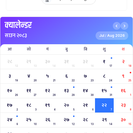
क्यालेन्डर
साउन २०८३
Jul
Aug 2026
/
आ
सो
मं
बु
बि
शु
श
२८
२९
३०
३१
३२
१
२
12
13
14
15
16
17
18
३
४
५
६
७
८
९
19
20
21
22
23
24
25
१०
११
१२
१३
१४
१५
१६
26
27
28
29
30
31
1
१७
१८
१९
२०
२१
२२
२३
2
3
4
5
6
7
8
२४
२५
२६
२७
२८
२९
३०
9
10
11
12
13
14
15