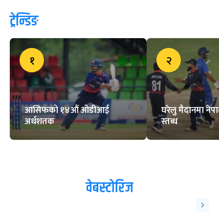
ट्रेन्डिङ
१
२
आसिफको १४औं ओडीआई
घरेलु मैदानमा नेप
अर्धशतक
स्तब्ध
वेबस्टोरिज