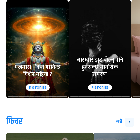
बारम्बार झुट बोल्नु पनि
मलमास : किन मानिन्छ
हुनसक्छ मानसिक
विशेष महिना ?
समस्या
11
STORIES
7
STORIES
फिचर
सबै