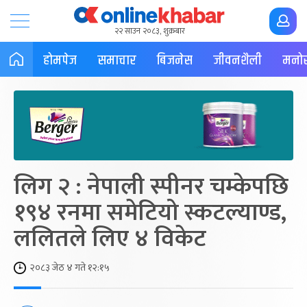
२२ साउन २०८३, शुक्रबार
होमपेज
समाचार
बिजनेस
जीवनशैली
मनोर
लिग २ : नेपाली स्पीनर चम्केपछि
१९४ रनमा समेटियो स्कटल्याण्ड,
ललितले लिए ४ विकेट
२०८३ जेठ ४ गते १२:१५