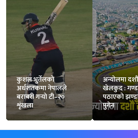
कुशल भुर्तेलको
अन्योलमा दशौँ र
अर्धशतकमा नेपालले
खेलकुद : गण्
बराबरी गर्‍यो टी–२०
पठाएको झण्डा
शृंखला
पुगेन