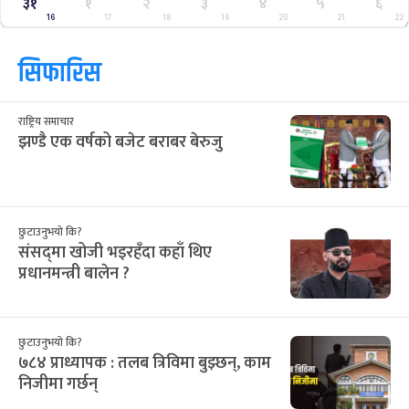
३१
१
२
३
४
५
६
16
17
18
19
20
21
22
सिफारिस
राष्ट्रिय समाचार
झण्डै एक वर्षको बजेट बराबर बेरुजु
छुटाउनुभयो कि?
संसद्‌मा खोजी भइरहँदा कहाँ थिए
प्रधानमन्त्री बालेन ?
छुटाउनुभयो कि?
७८४ प्राध्यापक : तलब त्रिविमा बुझ्छन्, काम
निजीमा गर्छन्