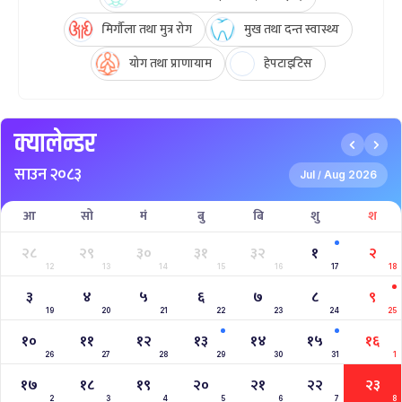
मिर्गौला तथा मुत्र रोग
मुख तथा दन्त स्वास्थ्य
योग तथा प्राणायाम
हेपटाइटिस
क्यालेन्डर
साउन २०८३
Jul
Aug 2026
/
आ
सो
मं
बु
बि
शु
श
२८
२९
३०
३१
३२
१
२
12
13
14
15
16
17
18
३
४
५
६
७
८
९
19
20
21
22
23
24
25
१०
११
१२
१३
१४
१५
१६
26
27
28
29
30
31
1
१७
१८
१९
२०
२१
२२
२३
2
3
4
5
6
7
8