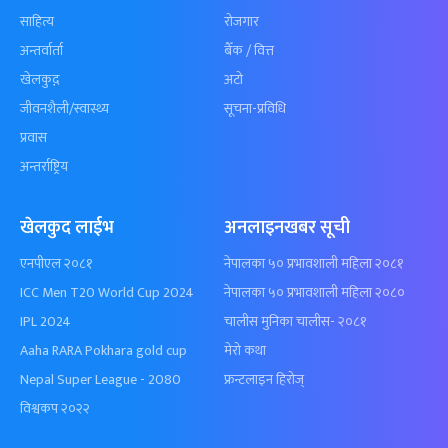
साहित्य
रोजगार
अन्तर्वार्ता
बैँक / वित्त
खेलकुद़़
अटो
जीवनशैली/स्वास्थ्य
सूचना-प्रविधि
प्रवास
अन्तर्राष्ट्रिय
खेलकुद लाईभ
अनलाइनखबर सूची
एनपीएल २०८१
नेपालका ५० प्रभावशाली महिला २०८१
ICC Men T20 World Cup 2024
नेपालका ५० प्रभावशाली महिला २०८०
IPL 2024
चालीस मुनिका चालीस- २०८१
Aaha RARA Pokhara gold cup
मेरो कथा
Nepal Super League - 2080
फ्रन्टलाइन हिरोज्
विश्वकप २०२२