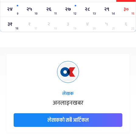
२४
२५
२६
२७
२८
२९
३०
9
10
11
12
13
14
15
३१
१
२
३
४
५
६
16
17
18
19
20
21
22
लेखक
अनलाइनखबर
लेखकको सबै आर्टिकल