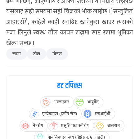
क्रम भन्छिन्, ‘आफूमाथि र आफ्नो शरीरमाथि विश्वास राख्नुपर्छ
यसलाई सही समयमा सही चिजको भोक लाग्नेछ ।’ सन्तुलित
आहारसँगै, कहिले काहीं स्वादिष्ट खानेकुरा खाएर त्यसको
मजा लिनुले स्वस्थ तौल कायम राख्नमा स्पष्ट रूपमा भूमिका
खेल्न सक्छ ।
खाना
तौल
पोषण
हट टपिक्स
अल्जाइमर
आयुर्वेद
इन्डोक्राइन (हर्मोन रोग)
एचआईभी
नेत्ररोग
प्रसूति तथा स्त्रीरोग
बालरोग
मानसिक स्वास्थ्य (डिप्रेसन, एन्जाइटी)