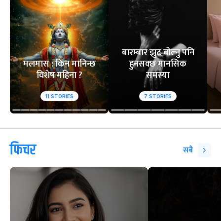
बारम्बार झुट बोल्नु पनि
मलमास : किन मानिन्छ
हुनसक्छ मानसिक
विशेष महिना ?
समस्या
11
STORIES
7
STORIES
फिचर
सबै