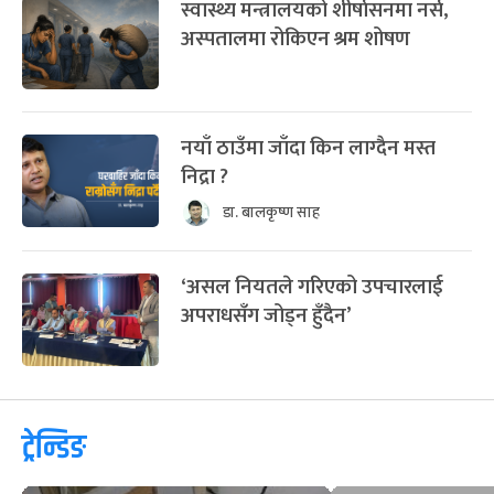
स्वास्थ्य मन्त्रालयको शीर्षासनमा नर्स,
अस्पतालमा रोकिएन श्रम शोषण
नयाँ ठाउँमा जाँदा किन लाग्दैन मस्त
निद्रा ?
डा. बालकृष्ण साह
‘असल नियतले गरिएको उपचारलाई
अपराधसँग जोड्न हुँदैन’
ट्रेन्डिङ