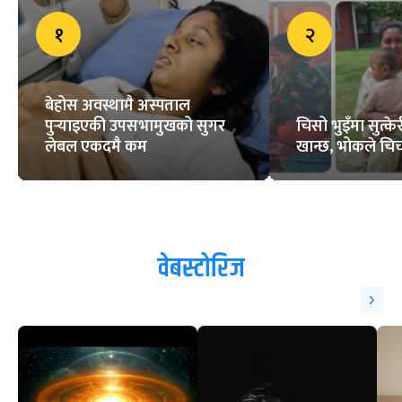
१
२
बेहोस अवस्थामै अस्पताल
पुर्‍याइएकी उपसभामुखको सुगर
चिसो भुइँमा सुत्
लेबल एकदमै कम
खान्छ, भोकले चिच्
वेबस्टोरिज