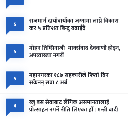
राजमार्ग दायाँबायाँका जग्गामा लाग्ने विकास
५
कर ५ प्रतिशत बिन्दु बढाइँदै
मोहन तिम्सिनाजी- मार्क्सवाद देववाणी होइन,
५
अपव्याख्या नगरौं
महानगरका १८७ सहकारीले फिर्ता दिन
५
सकेनन् सवा ८ अर्ब
ब्लु बस सेवाबाट लैंगिक असमानतालाई
४
प्रोत्साहन नगर्ने नीति लिएका हौं : मन्त्री बादी