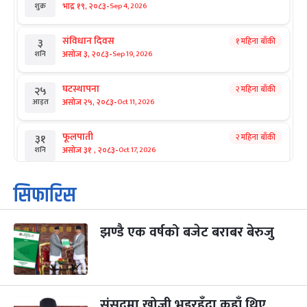
-
भाद्र १९, २०८३
Sep 4, 2026
शुक्र
संविधान दिवस
१ महिना बाँकी
३
-
असोज ३, २०८३
Sep 19, 2026
शनि
घटस्थापना
२ महिना बाँकी
२५
-
असोज २५, २०८३
Oct 11, 2026
आइत
फूलपाती
२ महिना बाँकी
३१
-
असोज ३१ , २०८३
Oct 17, 2026
शनि
कार्तिक सङ्क्रान्ति
२ महिना बाँकी
१
सिफारिस
-
कार्तिक १, २०८३
Oct 18, 2026
आइत
झण्डै एक वर्षको बजेट बराबर बेरुजु
महानवमी
२ महिना बाँकी
३
-
कार्तिक ३, २०८३
Oct 20, 2026
मंगल
विजयादशमी
२ महिना बाँकी
४
-
कार्तिक ४, २०८३
Oct 21, 2026
बुध
संसद्‌मा खोजी भइरहँदा कहाँ थिए