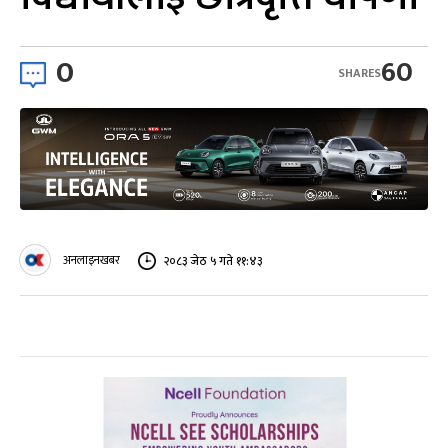
0
60
SHARES
अनलाइनखबर
२०८३ जेठ ५ गते ११:४३