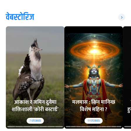
वेबस्टोरिज
आकाश र जमिन दुवैमा
मलमास : किन मानिन्छ
शक्तिशाली ‘कोरी बस्टार्ड’
विशेष महिना ?
ह
7
STORIES
11
STORIES