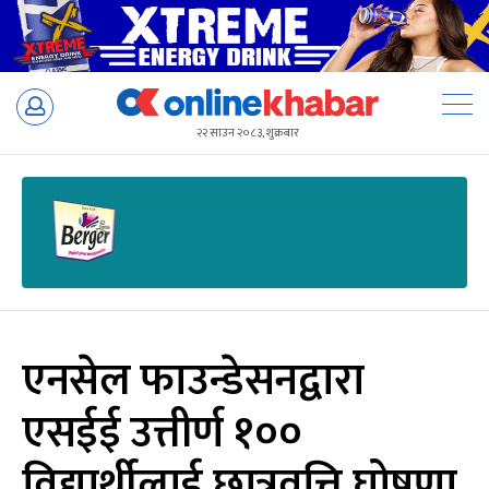
Skip
to
२२ साउन २०८३, शुक्रबार
content
एनसेल फाउन्डेसनद्वारा
एसईई उत्तीर्ण १००
विद्यार्थीलाई छात्रवृत्ति घोषणा