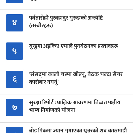
पर्वतारोही पुरबहादुर गुरुङको अन्त्येष्टि
४
(तस्वीरहरू)
गुन्डुमा अड्किए एमाले पुनर्गठनका प्रस्तावहरू
५
‘संसद्‍मा कालो चस्मा खोल्नू, बैठक चल्दा सेयर
६
कारोबार नगर्नू’
सुरक्षा रिपोर्ट : प्राज्ञिक आवरणमा तिब्बत पक्षीय
७
भाष्य निर्माणको योजना
ब्रोड पिकमा ज्यान गुमाएका युक्तको शव काठमाडौं