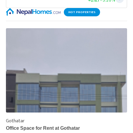
HOT PROPERTIES
Gothatar
S
Office Space for Rent at Gothatar
H