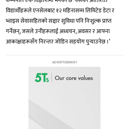
कम्पनीले एक विज्ञप्तिमा भनेको छ ‘यसका अतिरिक्त
विद्यार्थीहरूले एनसेलबाट १२ महिनासम्म लिमिटेड डेटा र
भ्वाइस सेवासहितको सञ्चार सुविधा पनि निःशुल्क प्राप्त
गर्नेछन्, जसले उनीहरूलाई अध्ययन, अवसर र आफ्ना
आकांक्षाहरूसँग निरन्तर जोडिन सहयोग पुर्‍याउनेछ ।’