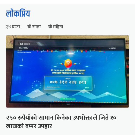
लोकप्रिय
२४ घण्टा
यो साता
यो महिना
२५० रुपैयाँको सामान किनेका उपभोक्ताले जिते १०
लाखको बम्पर उपहार