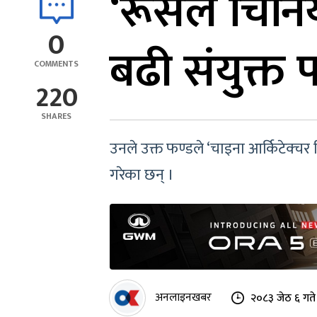
‘रूसले चिनि
0
बढी संयुक्त
COMMENTS
220
SHARES
उनले उक्त फण्डले ‘चाइना आर्किटेक्चर 
गरेका छन् ।
अनलाइनखबर
२०८३ जेठ ६ गत