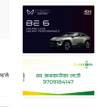
्ड’ले