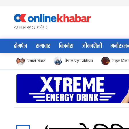
Skip
to
content
२३ साउन २०८३, शनिबार
होमपेज
समाचार
बिजनेस
जीवनशैली
मनोरञ्ज
एमाले-संकट
नेपाल प्रज्ञा प्रतिष्ठान
नाइट भिज