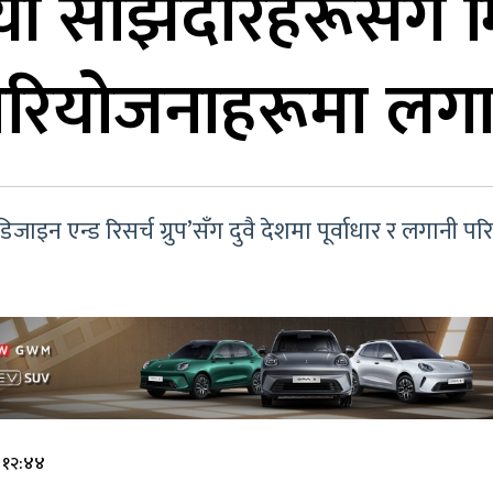
याँ साझेदारहरूसँग म
 परियोजनाहरूमा लगा
डिजाइन एन्ड रिसर्च ग्रुप’सँग दुवै देशमा पूर्वाधार र लगानी
े १२:४४