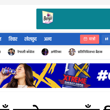
न
विचार
खेलकुद
अन्य
पात्रो
न
नेपाली काँग्रेस
अमेरिका
प्रतिनिधिसभा बैठक