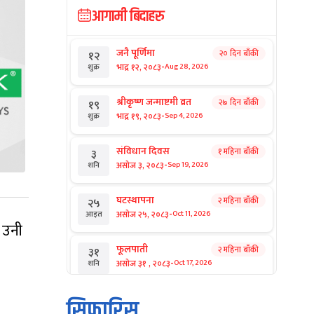
आगामी बिदाहरु
जनै पूर्णिमा
२० दिन बाँकी
१२
-
भाद्र १२, २०८३
Aug 28, 2026
शुक्र
श्रीकृष्ण जन्माष्टमी व्रत
२७ दिन बाँकी
१९
-
भाद्र १९, २०८३
Sep 4, 2026
शुक्र
संविधान दिवस
१ महिना बाँकी
३
-
असोज ३, २०८३
Sep 19, 2026
शनि
घटस्थापना
२ महिना बाँकी
२५
-
असोज २५, २०८३
Oct 11, 2026
आइत
” उनी
फूलपाती
२ महिना बाँकी
३१
-
असोज ३१ , २०८३
Oct 17, 2026
शनि
कार्तिक सङ्क्रान्ति
२ महिना बाँकी
१
सिफारिस
-
कार्तिक १, २०८३
Oct 18, 2026
आइत