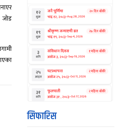
बनाएर
जनै पूर्णिमा
२० दिन बाँकी
१२
-
ो जोड
भाद्र १२, २०८३
Aug 28, 2026
शुक्र
श्रीकृष्ण जन्माष्टमी व्रत
२७ दिन बाँकी
१९
-
भाद्र १९, २०८३
Sep 4, 2026
शुक्र
रगामी
संविधान दिवस
१ महिना बाँकी
३
-
असोज ३, २०८३
Sep 19, 2026
शनि
ताएका
घटस्थापना
२ महिना बाँकी
२५
-
असोज २५, २०८३
Oct 11, 2026
आइत
फूलपाती
२ महिना बाँकी
३१
-
असोज ३१ , २०८३
Oct 17, 2026
शनि
कार्तिक सङ्क्रान्ति
२ महिना बाँकी
१
सिफारिस
-
कार्तिक १, २०८३
Oct 18, 2026
आइत