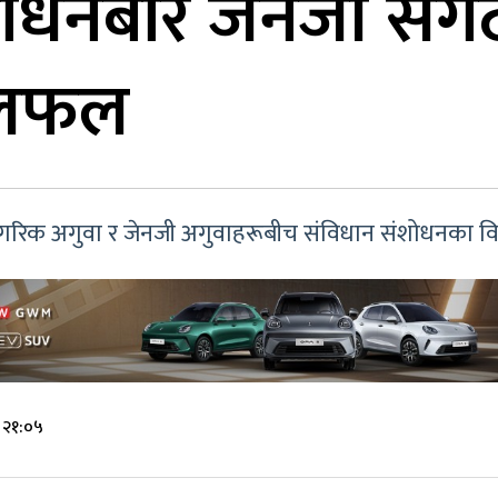
ोधनबारे जेनजी संग
छलफल
ागरिक अगुवा र जेनजी अगुवाहरूबीच संविधान संशोधनका विभ
 २१:०५