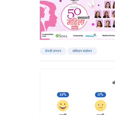
जेनजी संगठन
संविधान संशोधन
य
33%
0%