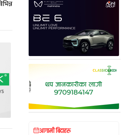
भिन्न
आगामी बिदाहरु