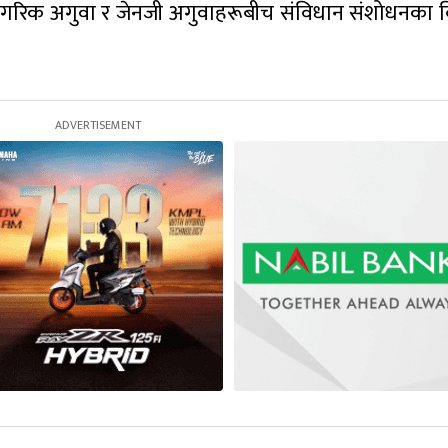
ागरिक अगुवा र जेनजी अगुवाहरूबीच संविधान संशोधनका वि