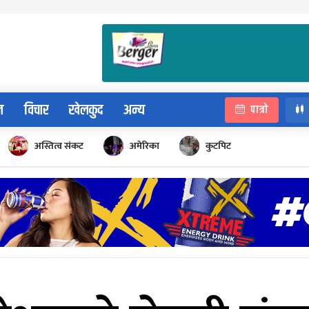
न
विचार
खेलकुद
अन्य
पात्रो
अस्तित्व संकट
अमेरिका
कुटपिट