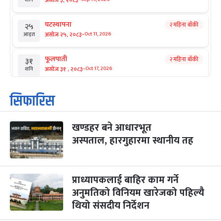
घटस्थापना
२ महिना बाँकी
२५
-
असोज २५, २०८३
Oct 11, 2026
आइत
फूलपाती
२ महिना बाँकी
३१
-
असोज ३१ , २०८३
Oct 17, 2026
शनि
कार्तिक सङ्क्रान्ति
२ महिना बाँकी
१
सिफारिस
-
कार्तिक १, २०८३
Oct 18, 2026
आइत
खण्डहर बने आधारभूत
महानवमी
२ महिना बाँकी
३
-
अस्पताल, हारगुहारमा स्थानीय तह
कार्तिक ३, २०८३
Oct 20, 2026
मंगल
विजयादशमी
२ महिना बाँकी
४
-
कार्तिक ४, २०८३
Oct 21, 2026
बुध
प्राध्यापकलाई बाहिर काम गर्ने
अनुमतिको विनियम खारेजको पहिल्यै
पापा‌ङ्कुशा एकादशी व्रत
२ महिना बाँकी
५
थियो संसदीय निर्देशन
-
कार्तिक ५, २०८३
Oct 22, 2026
बिहि