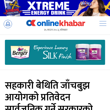
Skip
to
२५ साउन २०८३, सोमबार
content
सहकारी बेथिति जाँचबुझ
आयोगको प्रतिवेदन
सार्वजनिक गर्ने सरकारको