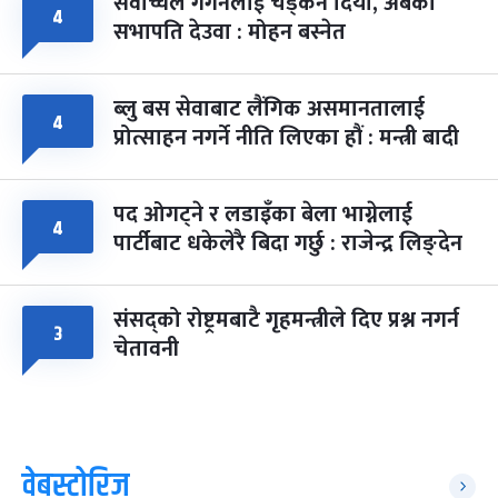
सर्वोच्चले गगनलाई चड्कन दियो, अबको
४
सभापति देउवा : मोहन बस्नेत
ब्लु बस सेवाबाट लैंगिक असमानतालाई
४
प्रोत्साहन नगर्ने नीति लिएका हौं : मन्त्री बादी
पद ओगट्ने र लडाइँका बेला भाग्नेलाई
४
पार्टीबाट धकेलेरै बिदा गर्छु : राजेन्द्र लिङ्देन
संसद्को रोष्ट्रमबाटै गृहमन्त्रीले दिए प्रश्न नगर्न
३
चेतावनी
वेबस्टोरिज