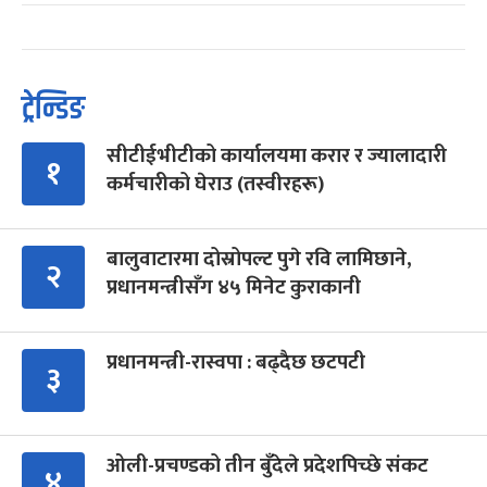
ट्रेन्डिङ
सीटीईभीटीको कार्यालयमा करार र ज्यालादारी
१
कर्मचारीको घेराउ (तस्वीरहरू)
बालुवाटारमा दोस्रोपल्ट पुगे रवि लामिछाने,
२
प्रधानमन्त्रीसँग ४५ मिनेट कुराकानी
प्रधानमन्त्री-रास्वपा : बढ्दैछ छटपटी
३
ओली-प्रचण्डको तीन बुँदेले प्रदेशपिच्छे संकट
४