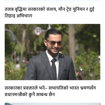
तलब वृद्धिमा सरकारको संशय, मौन ट्रेड युनियन र दुई
तिहाइ अभिभारा
सरकारका प्रवक्ताले भने– सभापतिको भारत भ्रमणसँग
प्रधानमन्त्रीको कुनै सम्बन्ध छैन