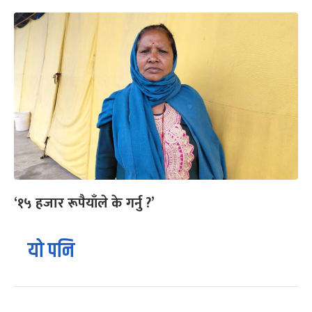
‘१५ हजार रूपैयाँले के गर्नु ?’
यो पनि