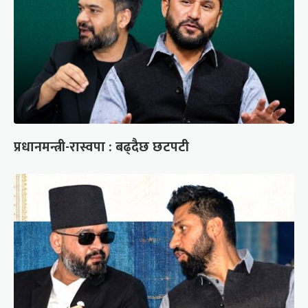
प्रधानमन्त्री-रास्वपा : बढ्दैछ छटपटी