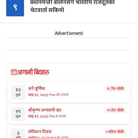
प्रधानमन्त्री बालेनसँग भारतीय राजदूतको
९
भेटवार्ता सकियो
Advertisment
आगामी बिदाहरु
जनै पूर्णिमा
१८ दिन बाँकी
१२
-
भाद्र १२, २०८३
Aug 28, 2026
शुक्र
श्रीकृष्ण जन्माष्टमी व्रत
२५ दिन बाँकी
१९
-
भाद्र १९, २०८३
Sep 4, 2026
शुक्र
संविधान दिवस
१ महिना बाँकी
३
-
असोज ३, २०८३
Sep 19, 2026
शनि