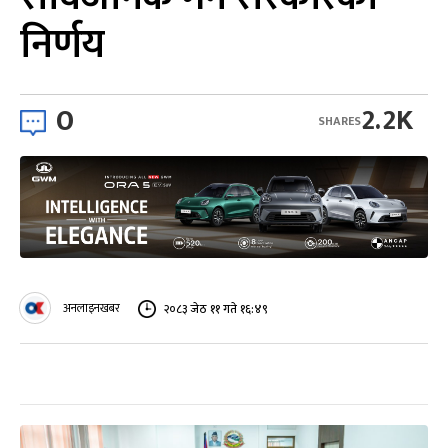
निर्णय
0
2.2K
SHARES
अनलाइनखबर
२०८३ जेठ ११ गते १६:४९