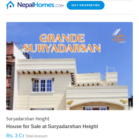
HOT PROPERTIES
Suryadarshan Height
L
House for Sale at Suryadarshan Height
H
Rs. 3 Cr
R
Total Amount