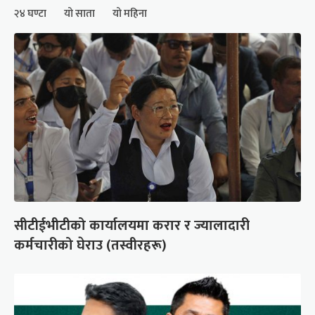
२४ घण्टा
यो साता
यो महिना
सीटीईभीटीको कार्यालयमा करार र ज्यालादारी
कर्मचारीको घेराउ (तस्वीरहरू)