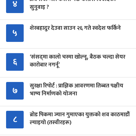
४
सुनुवाइ ?
शेरबहादुर देउवा साउन २६ गते स्वदेश फर्किने
५
‘संसद्‍मा कालो चस्मा खोल्नू, बैठक चल्दा सेयर
६
कारोबार नगर्नू’
सुरक्षा रिपोर्ट : प्राज्ञिक आवरणमा तिब्बत पक्षीय
७
भाष्य निर्माणको योजना
ब्रोड पिकमा ज्यान गुमाएका युक्तको शव काठमाडौं
८
ल्याइयो (तस्वीरहरू)