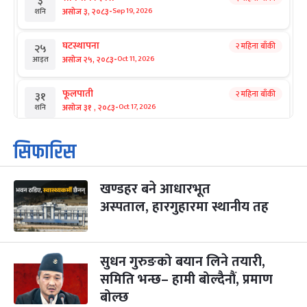
३
-
असोज ३, २०८३
Sep 19, 2026
शनि
घटस्थापना
२ महिना बाँकी
२५
-
असोज २५, २०८३
Oct 11, 2026
आइत
फूलपाती
२ महिना बाँकी
३१
-
असोज ३१ , २०८३
Oct 17, 2026
शनि
कार्तिक सङ्क्रान्ति
२ महिना बाँकी
१
सिफारिस
-
कार्तिक १, २०८३
Oct 18, 2026
आइत
खण्डहर बने आधारभूत
महानवमी
२ महिना बाँकी
३
-
अस्पताल, हारगुहारमा स्थानीय तह
कार्तिक ३, २०८३
Oct 20, 2026
मंगल
विजयादशमी
२ महिना बाँकी
४
-
कार्तिक ४, २०८३
Oct 21, 2026
बुध
सुधन गुरुङको बयान लिने तयारी,
समिति भन्छ– हामी बोल्दैनौं, प्रमाण
पापा‌ङ्कुशा एकादशी व्रत
२ महिना बाँकी
५
बोल्छ
-
कार्तिक ५, २०८३
Oct 22, 2026
बिहि