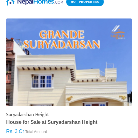
HOT PROPERTIES
Suryadarshan Height
L
House for Sale at Suryadarshan Height
H
Rs. 3 Cr
R
Total Amount