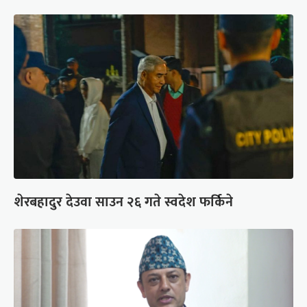
शेरबहादुर देउवा साउन २६ गते स्वदेश फर्किने