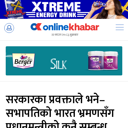
Skip
to
२२ साउन २०८३, शुक्रबार
content
सरकारका प्रवक्ताले भने–
सभापतिको भारत भ्रमणसँग
प्रधानमन्त्रीको कुनै सम्बन्ध