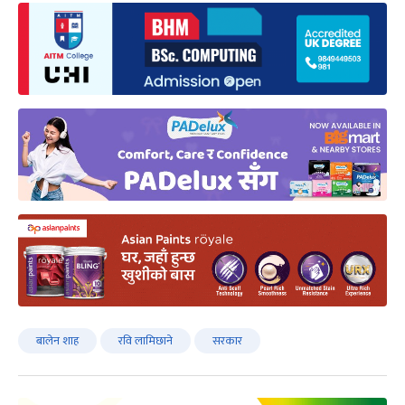
बालेन शाह
रवि लामिछाने
सरकार