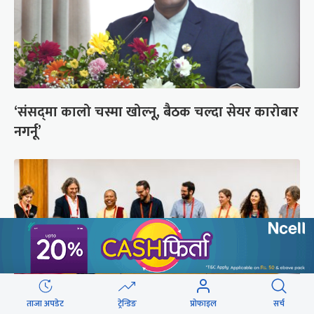
‘संसद्‍मा कालो चस्मा खोल्नू, बैठक चल्दा सेयर कारोबार
नगर्नू’
ताजा अपडेट
ट्रेन्डिङ
प्रोफाइल
सर्च