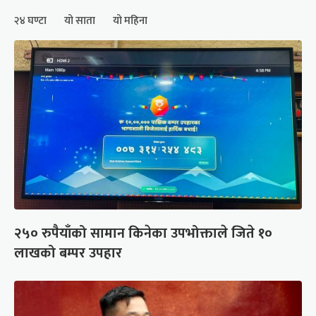
२४ घण्टा
यो साता
यो महिना
२५० रुपैयाँको सामान किनेका उपभोक्ताले जिते १०
लाखको बम्पर उपहार