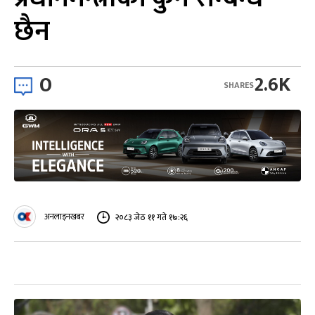
छैन
0
2.6K
SHARES
अनलाइनखबर
२०८३ जेठ ११ गते १७:२६