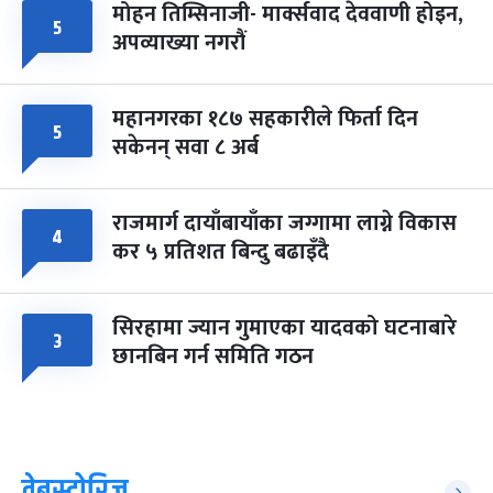
मोहन तिम्सिनाजी- मार्क्सवाद देववाणी होइन,
५
अपव्याख्या नगरौं
महानगरका १८७ सहकारीले फिर्ता दिन
५
सकेनन् सवा ८ अर्ब
राजमार्ग दायाँबायाँका जग्गामा लाग्ने विकास
४
कर ५ प्रतिशत बिन्दु बढाइँदै
सिरहामा ज्यान गुमाएका यादवको घटनाबारे
३
छानबिन गर्न समिति गठन
वेबस्टोरिज