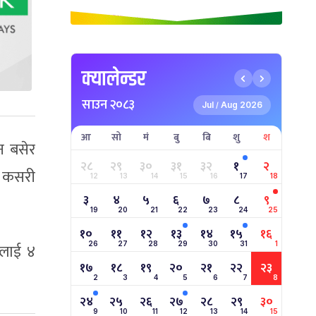
क्यालेन्डर
साउन २०८३
Jul
Aug 2026
/
आ
सो
मं
बु
बि
शु
श
न बसेर
२८
२९
३०
३१
३२
१
२
ि कसरी
12
13
14
15
16
17
18
३
४
५
६
७
८
९
19
20
21
22
23
24
25
१०
११
१२
१३
१४
१५
१६
नलाई ४
26
27
28
29
30
31
1
१७
१८
१९
२०
२१
२२
२३
2
3
4
5
6
7
8
२४
२५
२६
२७
२८
२९
३०
9
10
11
12
13
14
15