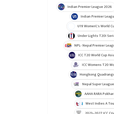
Indian Premier League 2026
Indian Premier Leagu
U19 Women\'s World C
Under Lights T20I Ser
NPL- Nepal Premier Leag
ICC T20 World Cup Asia
ICC Womens T20 Worl
Hongkong Quadrangul
Nepal Super League
AAHA RARA Pokhar
West Indies A Tou
2023–2027 ICC Cri