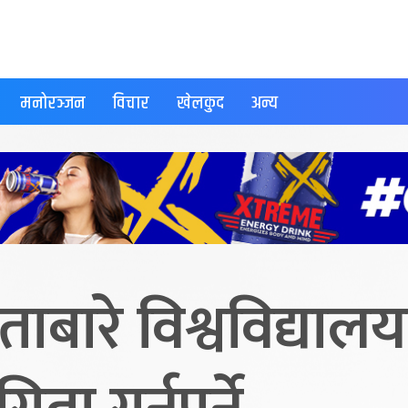
मनोरञ्जन
विचार
खेलकुद
अन्य
ौताबारे विश्वविद्या