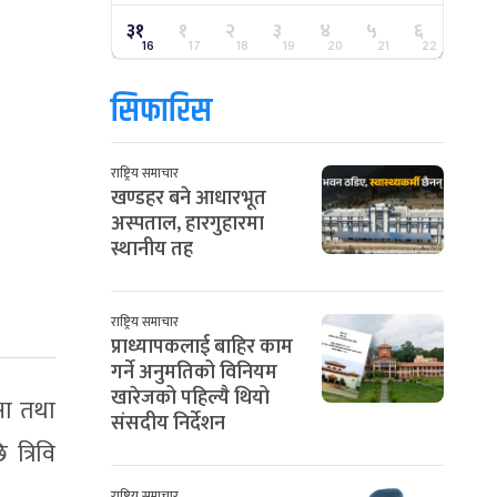
३१
१
२
३
४
५
६
16
17
18
19
20
21
22
सिफारिस
राष्ट्रिय समाचार
खण्डहर बने आधारभूत
अस्पताल, हारगुहारमा
स्थानीय तह
राष्ट्रिय समाचार
प्राध्यापकलाई बाहिर काम
गर्ने अनुमतिको विनियम
खारेजको पहिल्यै थियो
्षा तथा
संसदीय निर्देशन
त्रिवि
राष्ट्रिय समाचार