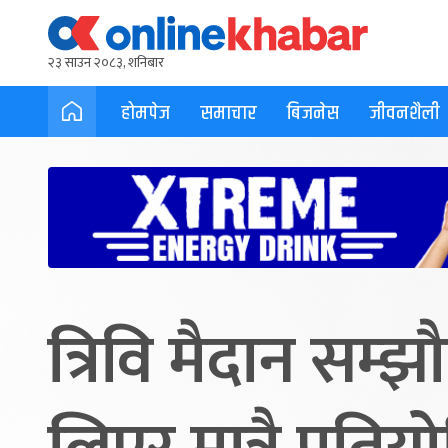
२३ साउन २०८३, शनिबार
होमपेज
समाचार
बिजनेस
जीवनशैली
त्रिवि मैदान सम्झ