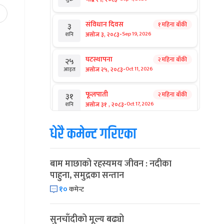
संविधान दिवस
१ महिना बाँकी
३
-
असोज ३, २०८३
Sep 19, 2026
शनि
घटस्थापना
२ महिना बाँकी
२५
-
असोज २५, २०८३
Oct 11, 2026
आइत
फूलपाती
२ महिना बाँकी
३१
-
असोज ३१ , २०८३
Oct 17, 2026
शनि
धेरै कमेन्ट गरिएका
कार्तिक सङ्क्रान्ति
२ महिना बाँकी
१
-
कार्तिक १, २०८३
Oct 18, 2026
आइत
बाम माछाको रहस्यमय जीवन : नदीका
महानवमी
२ महिना बाँकी
३
पाहुना, समुद्रका सन्तान
-
कार्तिक ३, २०८३
Oct 20, 2026
मंगल
१०
कमेन्ट
विजयादशमी
२ महिना बाँकी
४
-
कार्तिक ४, २०८३
Oct 21, 2026
बुध
सुनचाँदीको मूल्य बढ्यो