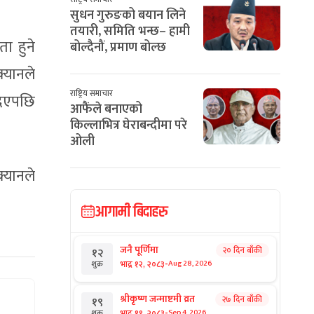
सुधन गुरुङको बयान लिने
तयारी, समिति भन्छ– हामी
ता हुने
बोल्दैनौं, प्रमाण बोल्छ
्यानले
राष्ट्रिय समाचार
 दिएपछि
आफैंले बनाएको
किल्लाभित्र घेराबन्दीमा परे
ओली
क्यानले
आगामी बिदाहरु
जनै पूर्णिमा
२० दिन बाँकी
१२
-
भाद्र १२, २०८३
Aug 28, 2026
शुक्र
श्रीकृष्ण जन्माष्टमी व्रत
२७ दिन बाँकी
१९
-
भाद्र १९, २०८३
Sep 4, 2026
शुक्र