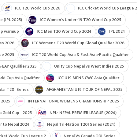
ICC T20 World Cup 2026
ICC Cricket World Cup League 2
e (IPL 2025)
ICC Women’s Under-19 T20 World Cup 2025
up warmup
ICC Men T20 World Cup 2024
IPL 2024
ies 2026
ICC Womens T20 World Cup Global Qualifier 2026
ue 2025
ICC T20 World Cup Asia & East Asia-Pacific Qualifier
-EAP Qaulifier 2025
Unity Cup Nepal vs West Indies 2025
d Cup Asia Qualifier
ICC U19 MENS CWC Asia Qualifier
ar T20I Series
AFGHANISTAN U19 TOUR OF NEPAL 2025
 2025
INTERNATIONAL WOMENS CHAMPIONSHIP 2025
a Gold Cup 2025
NPL- NEPAL PREMIER LEAGUE (2024)
r to Nepal 2024
Nepal Tri-Nation T20I Series (2024)
cket World Cup League 2
Nepal Vs Canada ODI Series