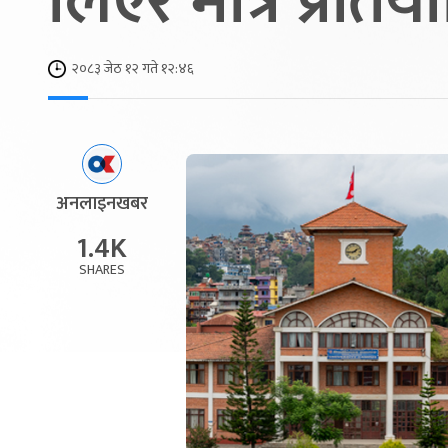
लिएर मात्रै प्रतियोग
२०८३ जेठ १२ गते १२:४६
अनलाइनखबर
1.4K
SHARES