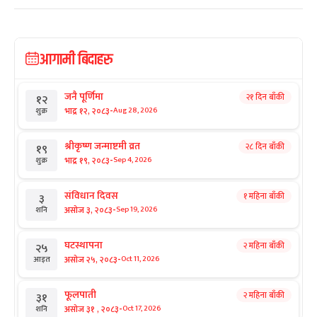
आगामी बिदाहरु
जनै पूर्णिमा
२१ दिन बाँकी
१२
-
भाद्र १२, २०८३
Aug 28, 2026
शुक्र
श्रीकृष्ण जन्माष्टमी व्रत
२८ दिन बाँकी
१९
-
भाद्र १९, २०८३
Sep 4, 2026
शुक्र
संविधान दिवस
१ महिना बाँकी
३
-
असोज ३, २०८३
Sep 19, 2026
शनि
घटस्थापना
२ महिना बाँकी
२५
-
असोज २५, २०८३
Oct 11, 2026
आइत
फूलपाती
२ महिना बाँकी
३१
-
असोज ३१ , २०८३
Oct 17, 2026
शनि