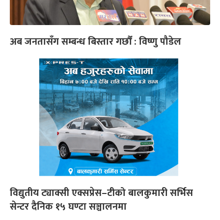
अब जनतासँग सम्बन्ध बिस्तार गर्छौं : विष्णु पौडेल
विद्युतीय ट्याक्सी एक्सप्रेस–टीको बालकुमारी सर्भिस
सेन्टर दैनिक १५ घण्टा सञ्चालनमा