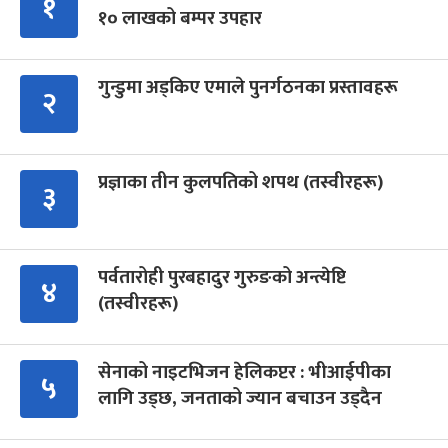
१
१० लाखको बम्पर उपहार
गुन्डुमा अड्किए एमाले पुनर्गठनका प्रस्तावहरू
२
प्रज्ञाका तीन कुलपतिको शपथ (तस्वीरहरू)
३
पर्वतारोही पुरबहादुर गुरुङको अन्त्येष्टि
४
(तस्वीरहरू)
सेनाको नाइटभिजन हेलिकप्टर : भीआईपीका
५
लागि उड्छ, जनताको ज्यान बचाउन उड्दैन