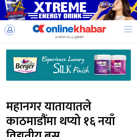
Skip
to
२२ साउन २०८३, शुक्रबार
content
महानगर यातायातले
काठमाडौंमा थप्यो १६ नयाँ
विद्युतीय बस