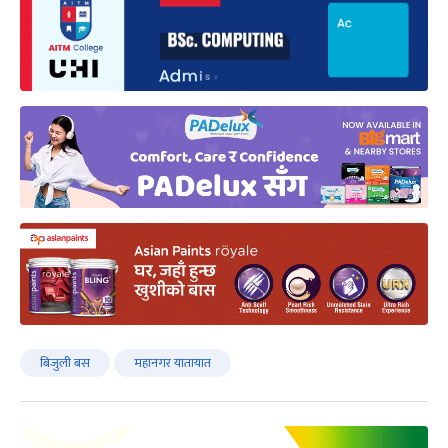
बिजुली बस
महानगर यातायात