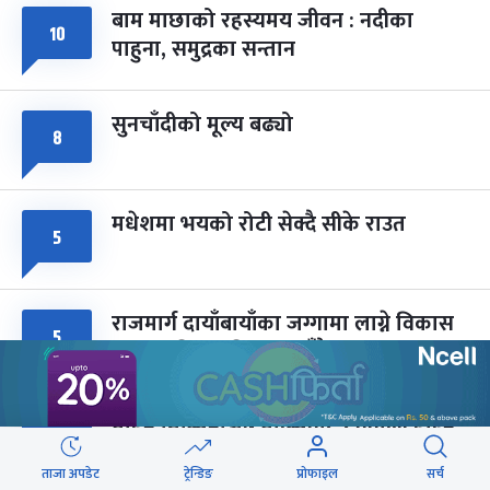
बाम माछाको रहस्यमय जीवन : नदीका
फागुपूर्णिमा
७ महिना बाँकी
८
१०
पाहुना, समुद्रका सन्तान
-
चैत्र ८, २०८३
Mar 22, 2027
सोम
सुनचाँदीको मूल्य बढ्यो
८
मधेशमा भयको रोटी सेक्दै सीके राउत
५
राजमार्ग दायाँबायाँका जग्गामा लाग्ने विकास
५
कर ५ प्रतिशत बिन्दु बढाइँदै
मोहन तिम्सिनाजी- मार्क्सवाद देववाणी होइन,
५
अपव्याख्या नगरौं
ताजा अपडेट
ट्रेन्डिङ
प्रोफाइल
सर्च