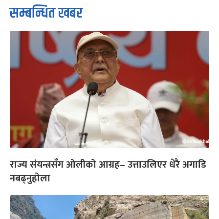
सम्बन्धित खबर
राज्य संयन्त्रसँग ओलीको आग्रह– उत्ताउलिएर धेरै अगाडि
नबढ्नुहोला