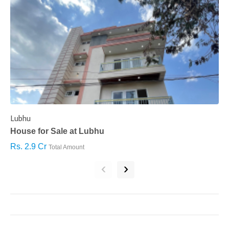
Lubhu
C
House for Sale at Lubhu
H
Rs. 2.9 Cr
R
Total Amount
‹
›