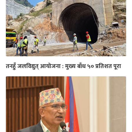
तनहुँ जलविद्युत् आयोजना : मुख्य बाँध ५० प्रतिशत पूरा