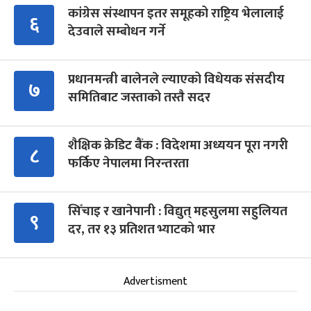
कांग्रेस संस्थापन इतर समूहको राष्ट्रिय भेलालाई
६
देउवाले सम्बोधन गर्ने
प्रधानमन्त्री बालेनले ल्याएको विधेयक संसदीय
७
समितिबाट जस्ताको तस्तै सदर
शैक्षिक क्रेडिट बैंक : विदेशमा अध्ययन पूरा नगरी
८
फर्किए नेपालमा निरन्तरता
सिँचाइ र खानेपानी : विद्युत् महसुलमा सहुलियत
९
दर, तर १३ प्रतिशत भ्याटको भार
Advertisment