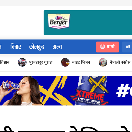
न
विचार
खेलकुद
अन्य
पात्रो
रतिष्ठान
पुरबहादुर गुरुङ
नाइट भिजन
नेपाली काँग्रेस