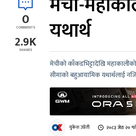
मेची-महाकाल
0
यथार्थ
COMMENTS
2.9K
SHARES
मेचीको काँकडभिट्टादेखि महाकालीको ग
सीमाको बहुआयामिक यथार्थलाई नजिकब
युकेश उप्रेती
२०८३ जेठ २० गत