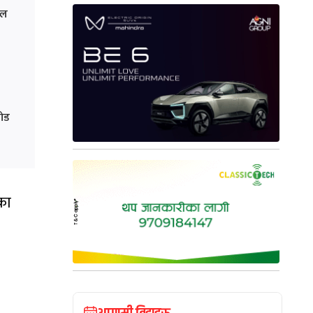
कल
जोड
सका