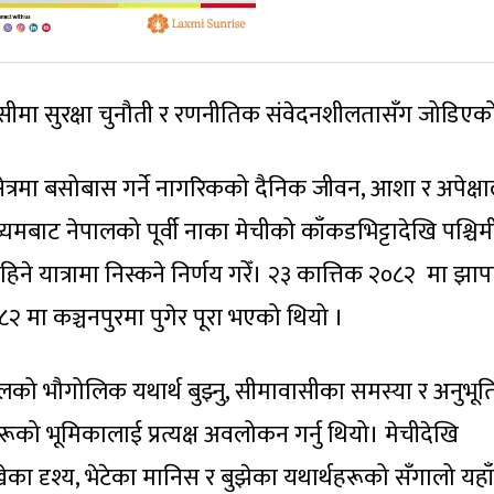
ी सीमा सुरक्षा चुनौती र रणनीतिक संवेदनशीलतासँग जोडिएक
षेत्रमा बसोबास गर्ने नागरिकको दैनिक जीवन, आशा र अपेक्ष
्यमबाट नेपालको पूर्वी नाका मेचीको काँकडभिट्टादेखि पश्चि
े यात्रामा निस्कने निर्णय गरेँ। २३ कात्तिक २०८२ मा झा
०८२ मा कञ्चनपुरमा पुगेर पूरा भएको थियो ।
ेपालको भौगोलिक यथार्थ बुझ्नु, सीमावासीका समस्या र अनुभूति स
को भूमिकालाई प्रत्यक्ष अवलोकन गर्नु थियो। मेचीदेखि
ेका दृश्य, भेटेका मानिस र बुझेका यथार्थहरूको सँगालो यहाँ