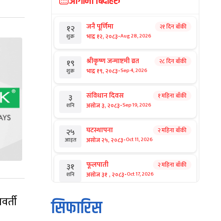
आगामी बिदाहरु
जनै पूर्णिमा
२१ दिन बाँकी
१२
-
भाद्र १२, २०८३
Aug 28, 2026
शुक्र
श्रीकृष्ण जन्माष्टमी व्रत
२८ दिन बाँकी
१९
-
भाद्र १९, २०८३
Sep 4, 2026
शुक्र
संविधान दिवस
१ महिना बाँकी
३
-
असोज ३, २०८३
Sep 19, 2026
शनि
घटस्थापना
२ महिना बाँकी
२५
-
असोज २५, २०८३
Oct 11, 2026
आइत
फूलपाती
२ महिना बाँकी
३१
-
असोज ३१ , २०८३
Oct 17, 2026
शनि
वर्ती
कार्तिक सङ्क्रान्ति
२ महिना बाँकी
१
सिफारिस
-
कार्तिक १, २०८३
Oct 18, 2026
आइत