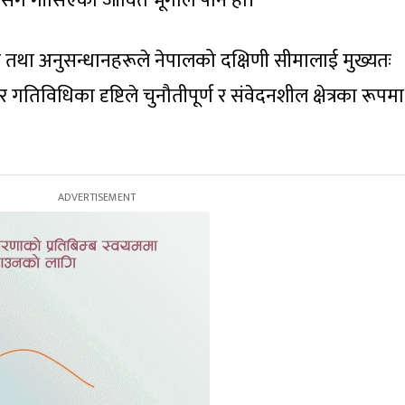
नसँग गाँसिएको जीवित भूगोल पनि हो।
था अनुसन्धानहरूले नेपालको दक्षिणी सीमालाई मुख्यतः
िविधिका दृष्टिले चुनौतीपूर्ण र संवेदनशील क्षेत्रका रूपमा