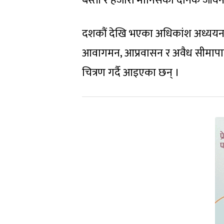
बस्ती र हजारौं मानिसको दैनिक जीव
दशकौं देखि भएका अधिकांश अध्ययन त
आवागमन, आप्रवासन र अवैध सीमापार गत
चित्रण गर्दै आइएका छन् ।