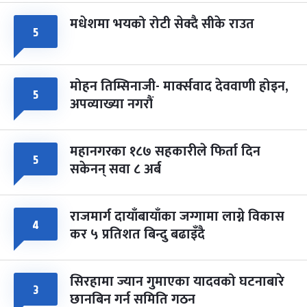
मधेशमा भयको रोटी सेक्दै सीके राउत
५
मोहन तिम्सिनाजी- मार्क्सवाद देववाणी होइन,
५
अपव्याख्या नगरौं
महानगरका १८७ सहकारीले फिर्ता दिन
५
सकेनन् सवा ८ अर्ब
राजमार्ग दायाँबायाँका जग्गामा लाग्ने विकास
४
कर ५ प्रतिशत बिन्दु बढाइँदै
सिरहामा ज्यान गुमाएका यादवको घटनाबारे
३
छानबिन गर्न समिति गठन