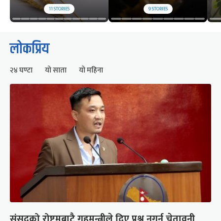
11
STORIES
9
STORIES
लोकप्रिय
२४ घण्टा
यो साता
यो महिना
संसद्को रोष्ट्रमबाटै गृहमन्त्रीले दिए प्रश्न नगर्न चेतावनी