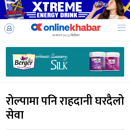
Skip
to
२१ साउन २०८३, बिहीबार
content
रोल्पामा पनि राहदानी घरदैलो
सेवा