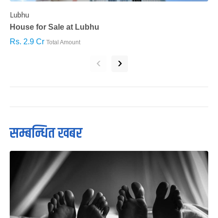
Lubhu
C
House for Sale at Lubhu
H
Rs. 2.9 Cr
R
Total Amount
‹
›
सम्बन्धित खबर