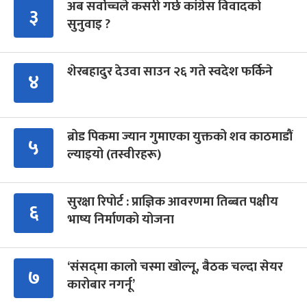
अब सर्वोच्चले कसरी गर्छ कांग्रेस विवादको
३
सुनुवाइ ?
शेरबहादुर देउवा साउन २६ गते स्वदेश फर्किने
४
ब्रोड पिकमा ज्यान गुमाएका युक्तको शव काठमाडौं
५
ल्याइयो (तस्वीरहरू)
सुरक्षा रिपोर्ट : प्राज्ञिक आवरणमा तिब्बत पक्षीय
६
भाष्य निर्माणको योजना
‘संसद्‍मा कालो चस्मा खोल्नू, बैठक चल्दा सेयर
७
कारोबार नगर्नू’