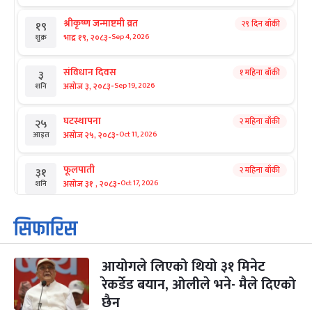
श्रीकृष्ण जन्माष्टमी व्रत
२९ दिन बाँकी
१९
-
भाद्र १९, २०८३
Sep 4, 2026
शुक्र
संविधान दिवस
१ महिना बाँकी
३
-
असोज ३, २०८३
Sep 19, 2026
शनि
घटस्थापना
२ महिना बाँकी
२५
-
असोज २५, २०८३
Oct 11, 2026
आइत
फूलपाती
२ महिना बाँकी
३१
-
असोज ३१ , २०८३
Oct 17, 2026
शनि
कार्तिक सङ्क्रान्ति
२ महिना बाँकी
१
सिफारिस
-
कार्तिक १, २०८३
Oct 18, 2026
आइत
आयोगले लिएको थियो ३१ मिनेट
महानवमी
२ महिना बाँकी
३
-
रेकर्डेड बयान, ओलीले भने- मैले दिएको
कार्तिक ३, २०८३
Oct 20, 2026
मंगल
छैन