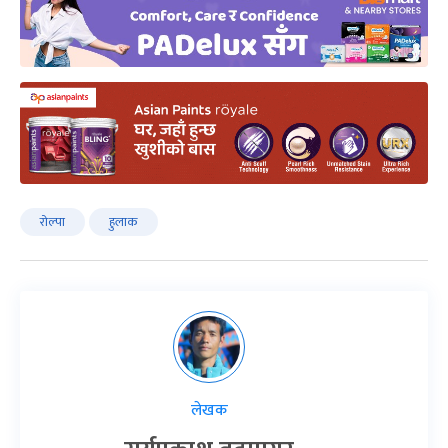
रोल्पा
हुलाक
लेखक