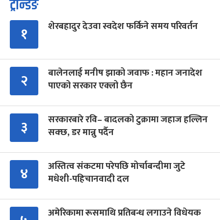
ट्रेन्डिङ
शेरबहादुर देउवा स्वदेश फर्किने समय परिवर्तन
१
बालेनलाई मनीष झाको जवाफ : महान जनादेश
२
पाएको सरकार एक्लो छैन
सरकारबारे रवि– बादलको टुक्रामा जहाज हल्लिन
३
सक्छ, डर मान्नु पर्दैन
अस्तित्व संकटमा परेपछि मोर्चाबन्दीमा जुटे
४
मधेशी-पहिचानवादी दल
अमेरिकामा रूसमाथि प्रतिबन्ध लगाउने विधेयक