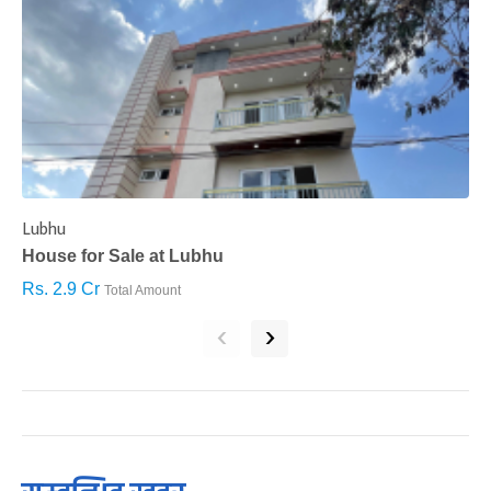
Lubhu
C
House for Sale at Lubhu
H
Rs. 2.9 Cr
R
Total Amount
‹
›