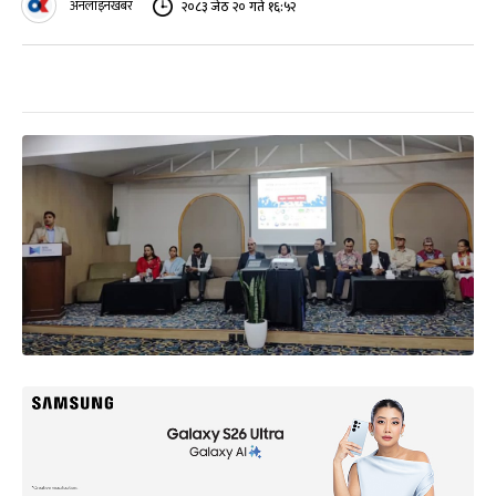
अनलाइनखबर
२०८३ जेठ २० गते १६:५२