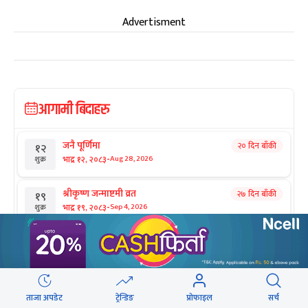
Advertisment
आगामी बिदाहरु
जनै पूर्णिमा
२० दिन बाँकी
१२
-
भाद्र १२, २०८३
Aug 28, 2026
शुक्र
श्रीकृष्ण जन्माष्टमी व्रत
२७ दिन बाँकी
१९
-
भाद्र १९, २०८३
Sep 4, 2026
शुक्र
संविधान दिवस
१ महिना बाँकी
३
-
असोज ३, २०८३
Sep 19, 2026
शनि
घटस्थापना
२ महिना बाँकी
२५
ताजा अपडेट
ट्रेन्डिङ
प्रोफाइल
सर्च
-
असोज २५, २०८३
Oct 11, 2026
आइत