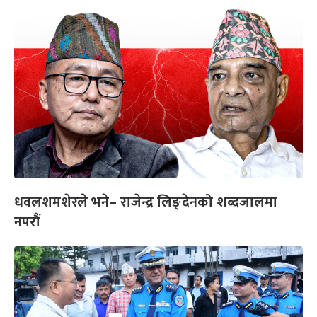
धवलशमशेरले भने– राजेन्द्र लिङ्देनको शब्दजालमा
नपरौं