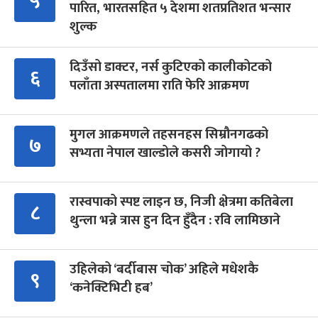
५
पारित, भारतसहित ५ देशमा शतप्रतिशत भन्सार
शुल्क
दिउँसो डाक्टर, नर्स कुटिएको कालीकोटको
६
पलाँता अस्पतालमा राति फेरि आक्रमण
मुगल आक्रमणले तहसनहस सिम्रौनगढको
७
सभ्यता नेपाल खाल्डोले कसरी जोगायो ?
रास्वपाको स्पष्ट लाइन छ, निजी क्षेत्रमा कतिबेला
८
थुन्ला भन्ने त्रास हुन दिन हुँदैन : रवि लामिछाने
उहिलेको ‘बर्दीबास चोक’ अहिले मधेशकै
९
‘कनेक्टिभिटी हब’